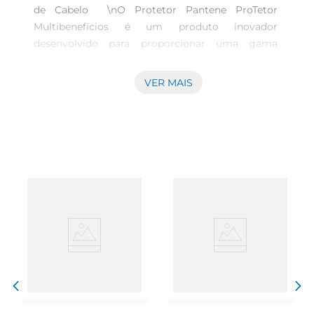
de Cabelo  \nO Protetor Pantene ProTetor 
Multibenefícios é um produto inovador 
desenvolvido para proporcionar uma gama 
completa de benefícios aos fios. Ideal para quem 
busca praticidade e eficiência, este spray 
VER MAIS
apresenta uma fórmula única que cuida dos 
cabelos de diversas maneiras, garantindo um 
acabamento impecável e saudável em qualquer 
ocasião.\n\nMultifuncionalidade e Versatilidade  
\nCom sua proposta 10 em 1, o Protetor oferece 
nutrição, hidratação e proteção contra danos, 
tornandose um aliado indispensável na rotina de 
cuidados capilares. Este produto atua como 
protetor térmico, facilitador de penteado, além 
de oferecer controle de frizze brilho intenso, 
resultando em cabelos mais alinhados e com 
aparência saudável. Sua aplicação é rápida e fácil, 
permitindo que você cuide dos fios de forma 
prática em seu dia a dia.\n\nPronto para qualquer 