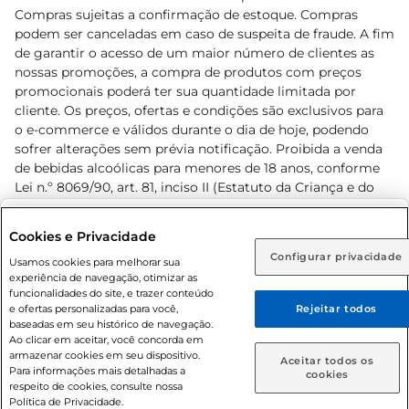
Compras sujeitas a confirmação de estoque. Compras
podem ser canceladas em caso de suspeita de fraude. A fim
de garantir o acesso de um maior número de clientes as
nossas promoções, a compra de produtos com preços
promocionais poderá ter sua quantidade limitada por
cliente. Os preços, ofertas e condições são exclusivos para
o e-commerce e válidos durante o dia de hoje, podendo
sofrer alterações sem prévia notificação. Proibida a venda
de bebidas alcoólicas para menores de 18 anos, conforme
Lei n.º 8069/90, art. 81, inciso II (Estatuto da Criança e do
Adolescente). Preços e condições exclusivos para o
www.prezunic.com.br
, podendo sofrer alterações sem aviso
Selecione sua região:
Cookies e Privacidade
prévio. O valor mínimo para as compras on-line é de R$
Configurar privacidade
Rio de Janeiro (RJ)
Goiás (GO)
Usamos cookies para melhorar sua
80,00.
experiência de navegação, otimizar as
Ou
funcionalidades do site, e trazer conteúdo
e ofertas personalizadas para você,
Rejeitar todos
Caso queira comprar online, informe como deseja receber
baseadas em seu histórico de navegação.
suas compras:
Ao clicar em aceitar, você concorda em
armazenar cookies em seu dispositivo.
© 2026 Copyright. Todos os direitos
Aceitar todos os
Para informações mais detalhadas a
Entrega em casa
Retire em Loja
cookies
reservados Prezunic.
respeito de cookies, consulte nossa
Política de Privacidade.