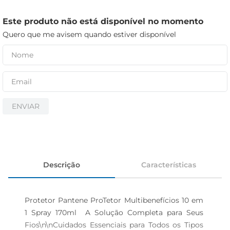
iogurte
papel higiênico
Este produto não está disponível no momento
Quero que me avisem quando estiver disponível
cerveja
ENVIAR
Descrição
Características
Protetor Pantene ProTetor Multibenefícios 10 em 
1 Spray 170ml  A Solução Completa para Seus 
Fios\n\nCuidados Essenciais para Todos os Tipos 