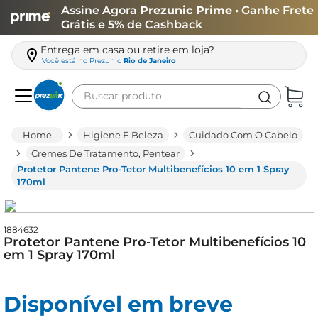
Assine Agora
Prezunic Prime
• Ganhe Frete
Grátis e 5% de Cashback
Entrega em casa ou retire em loja?
Você está no
Prezunic
Rio de Janeiro
Buscar produto
Termos mais buscados
Higiene E Beleza
Cuidado Com O Cabelo
carne
Cremes De Tratamento, Pentear
Protetor Pantene Pro-Tetor Multibenefícios 10 em 1 Spray
leite
170ml
café
queijo
1884632
Protetor Pantene Pro-Tetor Multibenefícios 10
biscoito
em 1 Spray 170ml
azeite
arroz
Disponível em breve