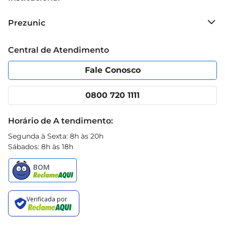
Sobre o Prezunic
Prezunic
Grupo Cencosud
Trabalhe conosco
Blog Prezunic
Central de Atendimento
Política de Privacidade
Código de Ética
Portal do fornecedor
Encartes
Fale Conosco
Nossas lojas
App Prezunic
Cencosud Media
Clube Prezunic
0800 720 1111
Receitas
Black Friday
Horário de A tendimento:
Segunda à Sexta: 8h às 20h
Sábados: 8h às 18h