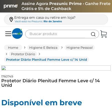
Assine Agora
Prezunic Prime
• Ganhe Frete
Grátis e 5% de Cashback
Entrega em casa ou retire em loja?
Você está no
Prezunic
Rio de Janeiro
Buscar produto
Termos mais buscados
Higiene E Beleza
Higiene Pessoal
carne
Protetor Diário
Protetor Diário Plenitud Femme Leve c/ 14 Unid
leite
café
1760749
queijo
Protetor Diário Plenitud Femme Leve c/ 14
Unid
azeite
biscoito
Disponível em breve
arroz