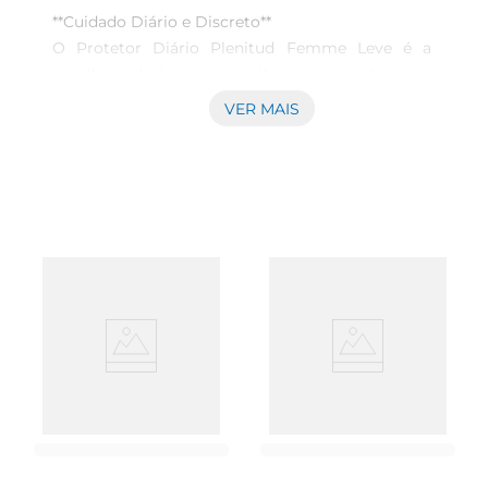
**Cuidado Diário e Discreto**  

O Protetor Diário Plenitud Femme Leve é a 
escolha ideal para mulheres que buscam 
conforto e proteção em sua rotina diária. Com 
VER MAIS
um design desenvolvido especialmente para o 
corpo feminino, esse protetor é extremamente 
leve e discreto, garantindo que você se sinta 
segura e confortável ao longo do dia, sem abrir 
mão da praticidade.

**Qualidade e Tecnologia**  

Cada unidade do Protetor Diário Plenitud é 
confeccionada com materiais de alta qualidade 
que proporcionam uma sensação de suavidade e 
frescor. A tecnologia utilizada na sua composição 
permite que a pele respire, evitando qualquer 
tipo de irritação, mesmo em uso prolongado. 
Assim, você pode manter sua rotina normal, seja 