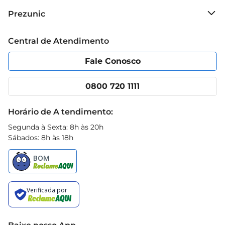
às suas necessidades diárias, trazendo conforto e 
Sobre o Prezunic
Prezunic
confiança a cada passo que você dá.
Grupo Cencosud
Trabalhe conosco
Blog Prezunic
Central de Atendimento
Política de Privacidade
Código de Ética
Portal do fornecedor
Encartes
Fale Conosco
Nossas lojas
App Prezunic
Cencosud Media
Clube Prezunic
0800 720 1111
Receitas
Black Friday
Horário de A tendimento:
Segunda à Sexta: 8h às 20h
Sábados: 8h às 18h