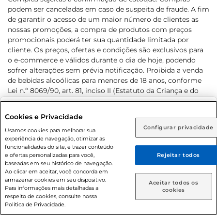
podem ser canceladas em caso de suspeita de fraude. A fim
de garantir o acesso de um maior número de clientes as
nossas promoções, a compra de produtos com preços
promocionais poderá ter sua quantidade limitada por
cliente. Os preços, ofertas e condições são exclusivos para
o e-commerce e válidos durante o dia de hoje, podendo
sofrer alterações sem prévia notificação. Proibida a venda
de bebidas alcoólicas para menores de 18 anos, conforme
Lei n.º 8069/90, art. 81, inciso II (Estatuto da Criança e do
Adolescente). Preços e condições exclusivos para o
www.prezunic.com.br
, podendo sofrer alterações sem aviso
Selecione sua região:
Cookies e Privacidade
prévio. O valor mínimo para as compras on-line é de R$
Configurar privacidade
Rio de Janeiro (RJ)
Goiás (GO)
Usamos cookies para melhorar sua
80,00.
experiência de navegação, otimizar as
Ou
funcionalidades do site, e trazer conteúdo
e ofertas personalizadas para você,
Rejeitar todos
Caso queira comprar online, informe como deseja receber
baseadas em seu histórico de navegação.
suas compras:
Ao clicar em aceitar, você concorda em
armazenar cookies em seu dispositivo.
© 2026 Copyright. Todos os direitos
Aceitar todos os
Para informações mais detalhadas a
Entrega em casa
Retire em Loja
cookies
reservados Prezunic.
respeito de cookies, consulte nossa
Política de Privacidade.