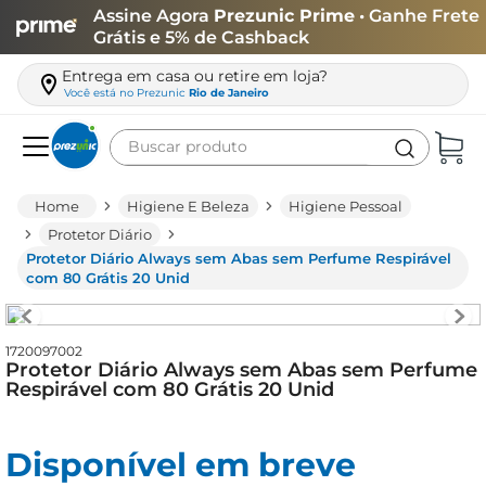
Assine Agora
Prezunic Prime
• Ganhe Frete
Grátis e 5% de Cashback
Entrega em casa ou retire em loja?
Você está no
Prezunic
Rio de Janeiro
Buscar produto
Termos mais buscados
Higiene E Beleza
Higiene Pessoal
carne
Protetor Diário
Protetor Diário Always sem Abas sem Perfume Respirável
leite
com 80 Grátis 20 Unid
café
queijo
1720097002
Protetor Diário Always sem Abas sem Perfume
biscoito
Respirável com 80 Grátis 20 Unid
azeite
arroz
Disponível em breve