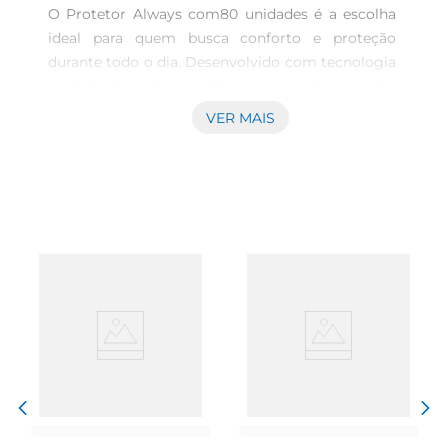
O Protetor Always com80 unidades é a escolha 
ideal para quem busca conforto e proteção 
durante todo o dia. Desenvolvido com tecnologia 
respirável, este protetor proporciona uma 
sensação de frescor e leveza, permitindo que 
VER MAIS
você se sinta segura e confiante em qualquer 
situação. Sua textura suave e delicada foi pensada 
para se adaptar ao seu corpo, garantindo um 
ajuste perfeito e discreto.

Proteção eficaz e confiável  

Com uma camada absorvente de alta 
performance, o Protetor Always é capaz de 
oferecer proteção eficaz contra vazamentos, 
permitindo que você se mova livremente sem 
preocupações. Ideal para o uso diário, ele é 
perfeito para aqueles dias em que você precisa de 
um suporte extra, seja durante a menstruação ou 
em momentos de fluxo leve. A confiança que 
você precisa para enfrentar o dia a dia com 