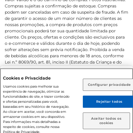
Compras sujeitas a confirmação de estoque. Compras
podem ser canceladas em caso de suspeita de fraude. A fim
de garantir o acesso de um maior número de clientes as
nossas promoções, a compra de produtos com preços
promocionais poderá ter sua quantidade limitada por
cliente. Os preços, ofertas e condições são exclusivos para
o e-commerce e válidos durante o dia de hoje, podendo
sofrer alterações sem prévia notificação. Proibida a venda
de bebidas alcoólicas para menores de 18 anos, conforme
Lei n.º 8069/90, art. 81, inciso II (Estatuto da Criança e do
Adolescente). Preços e condições exclusivos para o
www.prezunic.com.br
, podendo sofrer alterações sem aviso
Selecione sua região:
Cookies e Privacidade
prévio. O valor mínimo para as compras on-line é de R$
Configurar privacidade
Rio de Janeiro (RJ)
Goiás (GO)
Usamos cookies para melhorar sua
80,00.
experiência de navegação, otimizar as
Ou
funcionalidades do site, e trazer conteúdo
e ofertas personalizadas para você,
Rejeitar todos
Caso queira comprar online, informe como deseja receber
baseadas em seu histórico de navegação.
suas compras:
Ao clicar em aceitar, você concorda em
armazenar cookies em seu dispositivo.
© 2026 Copyright. Todos os direitos
Aceitar todos os
Para informações mais detalhadas a
Entrega em casa
Retire em Loja
cookies
reservados Prezunic.
respeito de cookies, consulte nossa
Política de Privacidade.