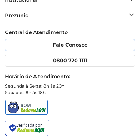
Sobre o Prezunic
Prezunic
Grupo Cencosud
Trabalhe conosco
Blog Prezunic
Central de Atendimento
Política de Privacidade
Código de Ética
Portal do fornecedor
Encartes
Fale Conosco
Nossas lojas
App Prezunic
Cencosud Media
Clube Prezunic
0800 720 1111
Receitas
Black Friday
Horário de A tendimento:
Segunda à Sexta: 8h às 20h
Sábados: 8h às 18h