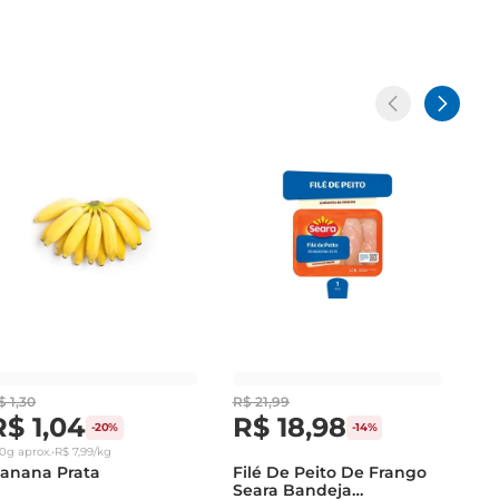
$
1
,
30
R$
21
,
99
R$
1
,
04
R$
18
,
98
-
20%
-
14%
30g
aprox.
•
R$
7
,
99
/kg
anana Prata
Filé De Peito De Frango
Seara Bandeja