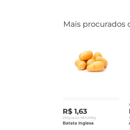
Mais procurados 
R$
1
,
63
250g
aprox.
•
R$
6
,
49
/kg
Batata Inglesa