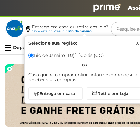
Ass
Pesquise aq
Entrega em casa ou retire em loja?
Você está no
Prezunic
Rio de Janeiro
Termos m
Selecione sua região:
Serviços
carne
Rio de Janeiro (RJ)
Goiás (GO)
leite
Ou
café
Caso queira comprar online, informe como deseja
receber suas compras:
queijo
Entrega em casa
Retire em Loja
biscoit
azeite
arroz
iogurte
papel h