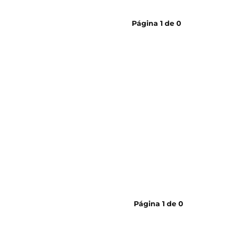
cerveja
Página
1
de
0
Página
1
de
0