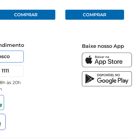
Congelado 1Kg
endimento
Baixe nosso App
osco
1111
 8h às 20h
h