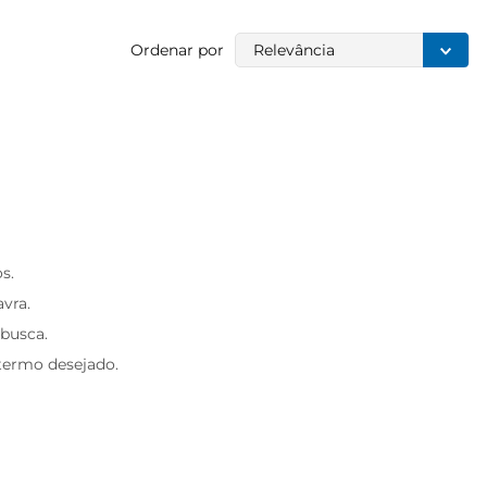
Ordenar por
Relevância
s.
avra.
 busca.
 termo desejado.