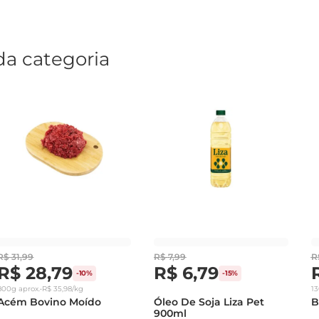
da categoria
R$
31
,
99
R$
7
,
99
R
R$
28
,
79
R$
6
,
79
-
10%
-
15%
800g
aprox.
•
R$
35
,
98
/kg
1
Acém Bovino Moído
Óleo De Soja Liza Pet
B
900ml