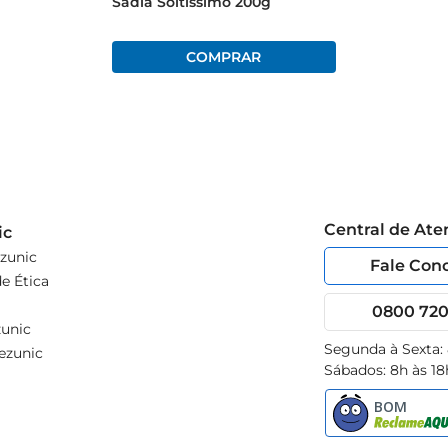
Sadia Soltíssimo 200g
Central de At
ic
zunic
Fale Con
e Ética
0800 720 
unic
Segunda à Sexta:
ezunic
Sábados: 8h às 18