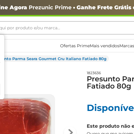
ine Agora
Prezunic Prime
• Ganhe Frete Grátis
ui por produto e/ou marca...
ais buscados
Ofertas Prime
Mais vendidos
Marcas
sunto Parma Seara Gourmet Cru Italiano Fatiado 80g
1823636
Presunto Pa
Fatiado 80g
Disponíve
o
Este produto não 
Quero que me avisem q