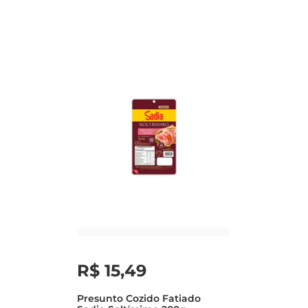
R$
15
,
49
Presunto Cozido Fatiado