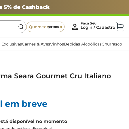
 e 5% de Cashback
Quero ser
 Exclusivas
Carnes & Aves
Vinhos
Bebidas Alcoólicas
Churrasco
rma Seara Gourmet Cru Italiano
l em breve
está disponível no momento
uando estiver disponível