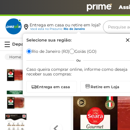
Ass
Pesquise aq
Entrega em casa ou retire em loja?
Você está no
Prezunic
Rio de Janeiro
Termos m
Selecione sua região:
Serviços
carne
Rio de Janeiro (RJ)
Goiás (GO)
Frios E Laticínios
Frios
Presunto
Pre
leite
Ou
café
Caso queira comprar online, informe como deseja
receber suas compras:
queijo
Entrega em casa
Retire em Loja
arroz
azeite
biscoit
cerveja
iogurte