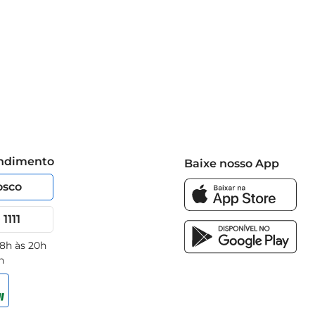
endimento
Baixe nosso App
osco
1111
 8h às 20h
h