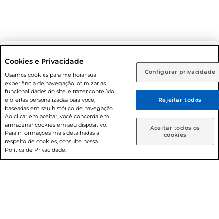
Selecione sua região:
Cookies e Privacidade
Configurar privacidade
Rio de Janeiro (RJ)
Goiás (GO)
Usamos cookies para melhorar sua
experiência de navegação, otimizar as
Ou
funcionalidades do site, e trazer conteúdo
e ofertas personalizadas para você,
Rejeitar todos
Caso queira comprar online, informe como deseja receber
baseadas em seu histórico de navegação.
suas compras:
Ao clicar em aceitar, você concorda em
armazenar cookies em seu dispositivo.
Aceitar todos os
Para informações mais detalhadas a
Entrega em casa
Retire em Loja
cookies
respeito de cookies, consulte nossa
Política de Privacidade.