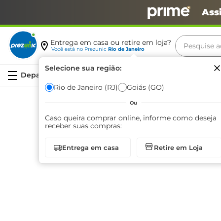
Ass
Pesquise aq
Entrega em casa ou retire em loja?
Você está no
Prezunic
Rio de Janeiro
Termos m
Selecione sua região:
Serviços
carne
Rio de Janeiro (RJ)
Goiás (GO)
leite
Ou
café
Caso queira comprar online, informe como deseja
receber suas compras:
queijo
Página
1
de
0
Entrega em casa
Retire em Loja
arroz
biscoit
azeite
iogurte
papel h