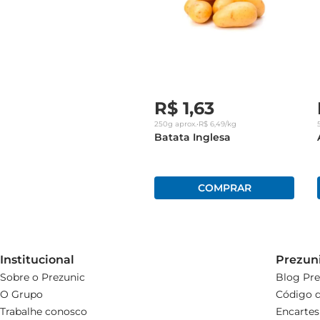
R$
1
,
63
250g
aprox.
•
R$
6
,
49
/kg
Batata Inglesa
Institucional
Prezun
Sobre o Prezunic
Blog Pre
O Grupo
Código d
Trabalhe conosco
Encartes