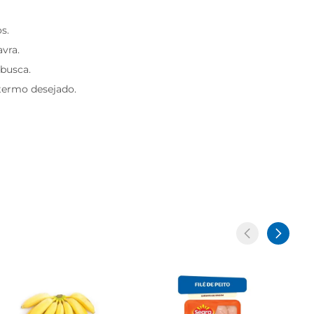
s.
avra.
 busca.
 termo desejado.