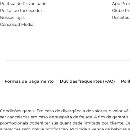
Política de Privacidade
App Prez
Portal do fornecedor
Clube Pr
Nossas lojas
Receitas
Cencosud Media
Formas de pagamento
Dúvidas frequentes (FAQ)
Polí
Condições gerais: Em caso de divergência de valores, o valor v
ser canceladas em caso de suspeita de fraude. A fim de garant
promocionais poderá ter sua quantidade limitada por cliente. Os
alterações sem prévia notificação. Proibida a venda de bebidas al