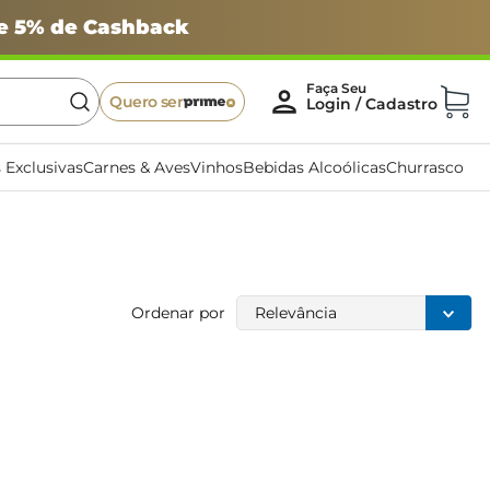
 e 5% de Cashback
Quero ser
 Exclusivas
Carnes & Aves
Vinhos
Bebidas Alcoólicas
Churrasco
Ordenar por
Relevância