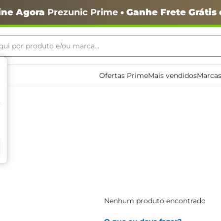
ine Agora
Prezunic Prime
• Ganhe Frete Grátis
ui por produto e/ou marca...
ais buscados
Ofertas Prime
Mais vendidos
Marcas
o
Nenhum produto encontrado
igiênico