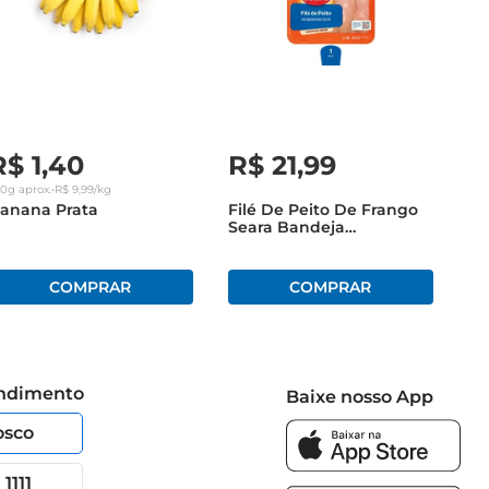
R$
1
,
40
R$
21
,
99
40g
aprox.
•
R$
9
,
99
/kg
anana Prata
Filé De Peito De Frango
Seara Bandeja
Congelado 1Kg
endimento
Baixe nosso App
osco
1111