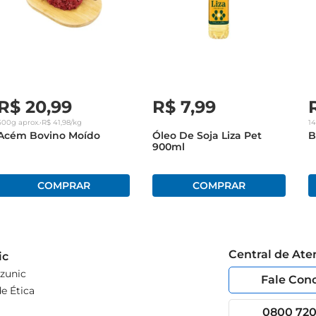
R$
20
,
99
R$
7
,
99
500g
aprox.
•
R$
41
,
98
/kg
1
Acém Bovino Moído
Óleo De Soja Liza Pet
B
900ml
Central de At
ic
zunic
Fale Con
e Ética
0800 720 