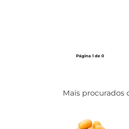
cerveja
Página
1
de
0
Mais procurados 