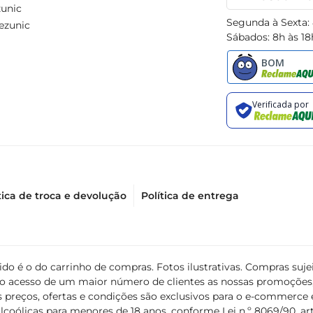
unic
Segunda à Sexta:
ezunic
Sábados: 8h às 18
tica de troca e devolução
Política de entrega
álido é o do carrinho de compras. Fotos ilustrativas. Compras s
ir o acesso de um maior número de clientes as nossas promoçõe
 preços, ofertas e condições são exclusivos para o e-commerce e
coólicas para menores de 18 anos, conforme Lei n.º 8069/90, art. 