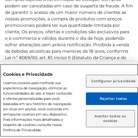
podem ser canceladas em caso de suspeita de fraude. A fim
de garantir o acesso de um maior número de clientes as
nossas promoções, a compra de produtos com preços
promocionais poderá ter sua quantidade limitada por
cliente. Os preços, ofertas e condições são exclusivos para
o e-commerce e válidos durante o dia de hoje, podendo
sofrer alterações sem prévia notificação. Proibida a venda
de bebidas alcoólicas para menores de 18 anos, conforme
Lei n.º 8069/90, art. 81, inciso II (Estatuto da Criança e do
Adolescente). Preços e condições exclusivos para o
www.prezunic.com.br
, podendo sofrer alterações sem aviso
Selecione sua região:
Cookies e Privacidade
prévio. O valor mínimo para as compras on-line é de R$
Configurar privacidade
Rio de Janeiro (RJ)
Goiás (GO)
Usamos cookies para melhorar sua
80,00.
experiência de navegação, otimizar as
Ou
funcionalidades do site, e trazer conteúdo
e ofertas personalizadas para você,
Rejeitar todos
Caso queira comprar online, informe como deseja receber
baseadas em seu histórico de navegação.
suas compras:
Ao clicar em aceitar, você concorda em
armazenar cookies em seu dispositivo.
© 2026 Copyright. Todos os direitos
Aceitar todos os
Para informações mais detalhadas a
Entrega em casa
Retire em Loja
cookies
reservados Prezunic.
respeito de cookies, consulte nossa
Política de Privacidade.