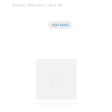
Solução ideal para o dia a dia

Os prendedores de roupa Paraná são a escolha 
perfeita para quem busca organização e 
VER MAIS
eficiência na hora de secar e organizar as roupas. 
Com 12 unidades em um pacote, você terá a 
quantidade ideal para lidar com suas atividades 
de lavanderia, tornando o processo de secagem 
mais prático e ágil. Fabricados em plástico 
resistente, esses prendedores garantem 
durabilidade e confiabilidade, mesmo em 
condições de uso frequente.

Design funcional e versátil

O modelo dos prendedores Paraná é projetado 
para ser funcional e versátil, permitindo que 
sejam utilizados em diversas superfícies, como 