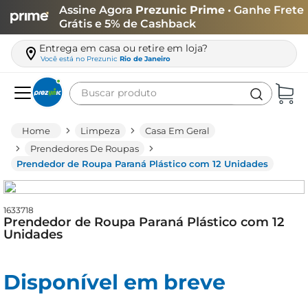
Assine Agora
Prezunic Prime
• Ganhe Frete
Grátis e 5% de Cashback
Entrega em casa ou retire em loja?
Você está no
Prezunic
Rio de Janeiro
Buscar produto
Termos mais buscados
Limpeza
Casa Em Geral
carne
Prendedores De Roupas
Prendedor de Roupa Paraná Plástico com 12 Unidades
leite
café
1633718
queijo
Prendedor de Roupa Paraná Plástico com 12
Unidades
arroz
biscoito
Disponível em breve
azeite