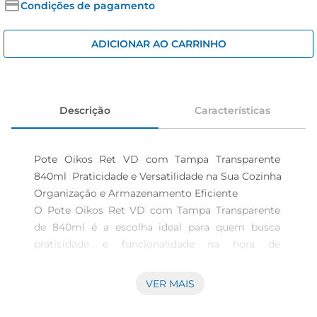
iogurte
Condições de pagamento
papel higiênico
ADICIONAR AO CARRINHO
cerveja
Descrição
Características
Pote Oikos Ret VD com Tampa Transparente 
840ml  Praticidade e Versatilidade na Sua Cozinha

Organização e Armazenamento Eficiente  

O Pote Oikos Ret VD com Tampa Transparente 
de 840ml é a escolha ideal para quem busca 
praticidade e funcionalidade na hora de 
armazenar alimentos. Com um design moderno 
e elegante, este pote é perfeito para manter seus 
VER MAIS
ingredientes organizados e frescos, seja 
nageladeira, despensa ou na hora de servir.
