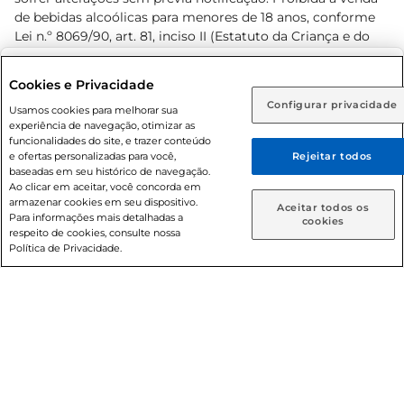
de bebidas alcoólicas para menores de 18 anos, conforme
Lei n.º 8069/90, art. 81, inciso II (Estatuto da Criança e do
Adolescente). Preços e condições exclusivos para o
www.prezunic.com.br
, podendo sofrer alterações sem aviso
Selecione sua região:
Cookies e Privacidade
prévio. O valor mínimo para as compras on-line é de R$
Configurar privacidade
Rio de Janeiro (RJ)
Goiás (GO)
Usamos cookies para melhorar sua
80,00.
experiência de navegação, otimizar as
Ou
funcionalidades do site, e trazer conteúdo
e ofertas personalizadas para você,
Rejeitar todos
Caso queira comprar online, informe como deseja receber
baseadas em seu histórico de navegação.
suas compras:
Ao clicar em aceitar, você concorda em
armazenar cookies em seu dispositivo.
© 2026 Copyright. Todos os direitos
Aceitar todos os
Para informações mais detalhadas a
Entrega em casa
Retire em Loja
cookies
reservados Prezunic.
respeito de cookies, consulte nossa
Política de Privacidade.
Cencosud Brasil Comercial SA.CNPJ sob n° 39.346.861/0350-
38 . Sediada na Av. das Nações Unidas, 12.995, 21º andar, CEP:
04.578-000, Bairro Brooklin Paulista, na cidade de São Paulo
- SP.