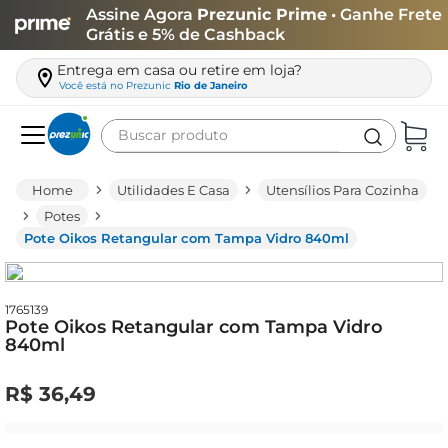
Assine Agora
Prezunic Prime
• Ganhe Frete
Grátis e 5% de Cashback
Entrega em casa ou retire em loja?
Você está no
Prezunic
Rio de Janeiro
Buscar produto
Termos mais buscados
Utilidades E Casa
Utensílios Para Cozinha
carne
Potes
Pote Oikos Retangular com Tampa Vidro 840ml
leite
café
queijo
1765139
Pote Oikos Retangular com Tampa Vidro
840ml
azeite
biscoito
R$
36
,
49
arroz