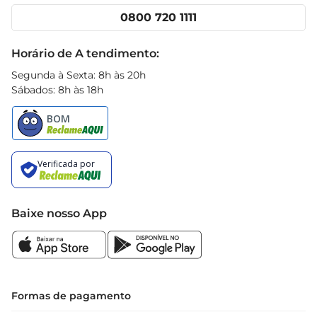
Cencosud Media
Clube Prezunic
0800 720 1111
Receitas
Black Friday
Horário de A tendimento:
Segunda à Sexta: 8h às 20h
Sábados: 8h às 18h
Baixe nosso App
Formas de pagamento