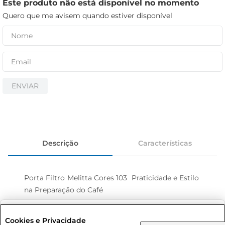
cerveja
Este produto não está disponível no momento
Quero que me avisem quando estiver disponível
iogurte
papel higiênico
ENVIAR
Descrição
Características
Porta Filtro Melitta Cores 103  Praticidade e Estilo 
na Preparação do Café

Design Atraente e Funcionalidade  

Selecione sua região:
Cookies e Privacidade