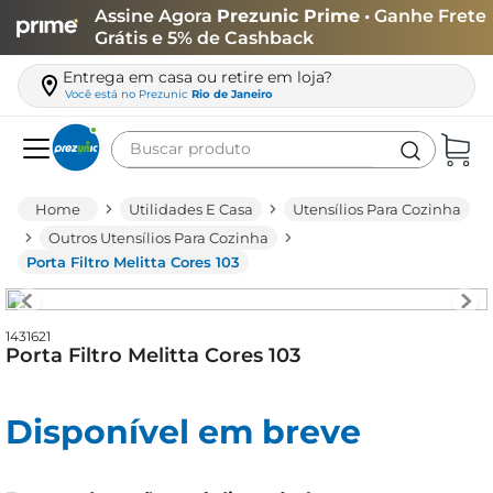
Assine Agora
Prezunic Prime
• Ganhe Frete
Grátis e 5% de Cashback
Entrega em casa ou retire em loja?
Você está no
Prezunic
Rio de Janeiro
Buscar produto
Termos mais buscados
Utilidades E Casa
Utensílios Para Cozinha
carne
Outros Utensílios Para Cozinha
Porta Filtro Melitta Cores 103
leite
café
1431621
queijo
Porta Filtro Melitta Cores 103
arroz
biscoito
Disponível em breve
azeite