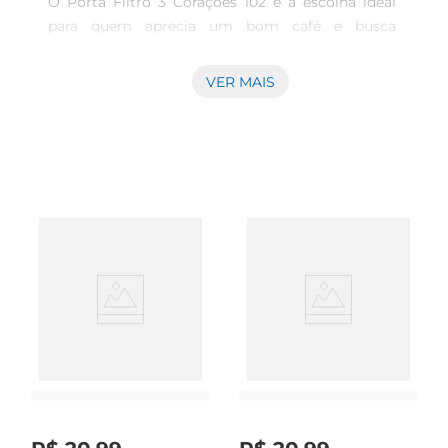
O Porta Filtro 3 Corações 102 é a escolha ideal 
para quem aprecia um bom café e busca 
praticidade na hora de preparálo. Com um design 
funcional, ele permite que você faça sua bebida 
VER MAIS
favorita de forma rápida e eficiente, garantindo 
que cada xícara tenha o sabor e aroma que você 
adora. Este acessório é perfeito para quem deseja 
otimizar o tempo na cozinha sem abrir mão da 
qualidade.

Design e Materiais

Este porta filtro foi desenvolvido com materiais 
de alta qualidade, proporcionando durabilidade e 
resistência. Seu design é pensado para se adaptar 
a diferentes estilos de cozinha, trazendo um 
toque de modernidade e elegância ao ambiente. 
Além disso, sua estrutura é leve e compacta, 
facilitando o armazenamento e o manuseio.
