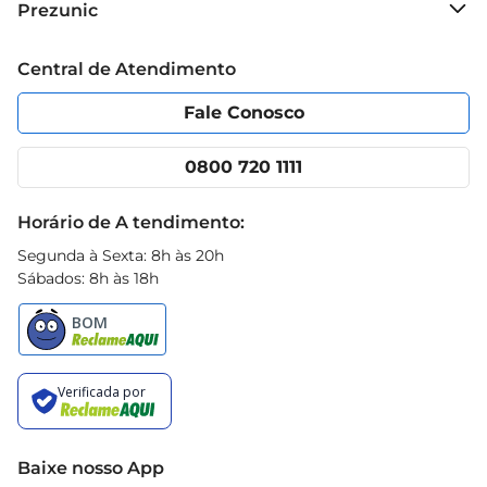
Prezunic
apenas prepara um café
Grupo Cencosud
Trabalhe conosco
Blog Prezunic
Central de Atendimento
Política de Privacidade
Código de Ética
Portal do fornecedor
Encartes
Fale Conosco
Nossas lojas
App Prezunic
Cencosud Media
Clube Prezunic
0800 720 1111
Receitas
Black Friday
Horário de A tendimento:
Segunda à Sexta: 8h às 20h
Sábados: 8h às 18h
Baixe nosso App