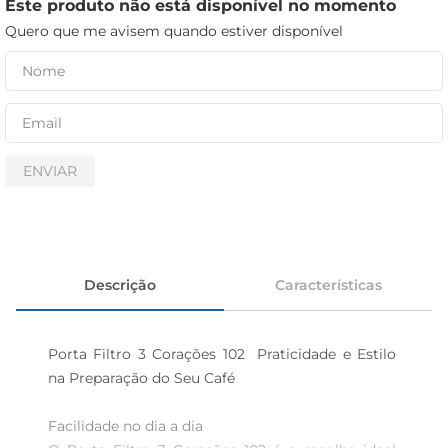
iogurte
Este produto não está disponível no momento
Quero que me avisem quando estiver disponível
papel higiênico
cerveja
ENVIAR
Descrição
Características
Porta Filtro 3 Corações 102  Praticidade e Estilo 
na Preparação do Seu Café

Facilidade no dia a dia
