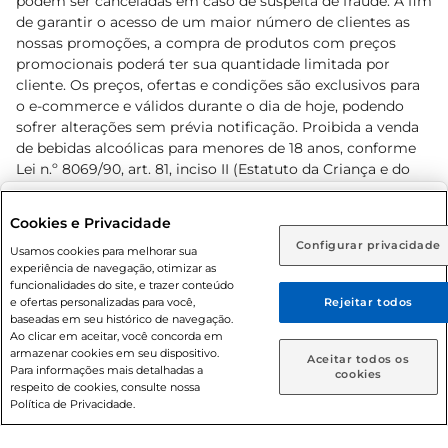
podem ser canceladas em caso de suspeita de fraude. A fim
de garantir o acesso de um maior número de clientes as
nossas promoções, a compra de produtos com preços
promocionais poderá ter sua quantidade limitada por
cliente. Os preços, ofertas e condições são exclusivos para
o e-commerce e válidos durante o dia de hoje, podendo
sofrer alterações sem prévia notificação. Proibida a venda
de bebidas alcoólicas para menores de 18 anos, conforme
Lei n.º 8069/90, art. 81, inciso II (Estatuto da Criança e do
Adolescente). Preços e condições exclusivos para o
www.prezunic.com.br
, podendo sofrer alterações sem aviso
Selecione sua região:
Cookies e Privacidade
prévio. O valor mínimo para as compras on-line é de R$
Configurar privacidade
Rio de Janeiro (RJ)
Goiás (GO)
Usamos cookies para melhorar sua
80,00.
experiência de navegação, otimizar as
Ou
funcionalidades do site, e trazer conteúdo
e ofertas personalizadas para você,
Rejeitar todos
Caso queira comprar online, informe como deseja receber
baseadas em seu histórico de navegação.
suas compras:
Ao clicar em aceitar, você concorda em
armazenar cookies em seu dispositivo.
© 2026 Copyright. Todos os direitos
Aceitar todos os
Para informações mais detalhadas a
Entrega em casa
Retire em Loja
cookies
reservados Prezunic.
respeito de cookies, consulte nossa
Política de Privacidade.