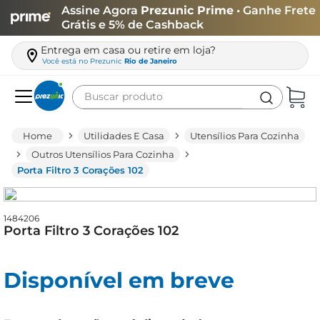
Assine Agora
Prezunic Prime
• Ganhe Frete
Grátis e 5% de Cashback
Entrega em casa ou retire em loja?
Você está no
Prezunic
Rio de Janeiro
Buscar produto
Termos mais buscados
Utilidades E Casa
Utensílios Para Cozinha
carne
Outros Utensílios Para Cozinha
Porta Filtro 3 Corações 102
leite
café
1484206
queijo
Porta Filtro 3 Corações 102
biscoito
azeite
Disponível em breve
arroz