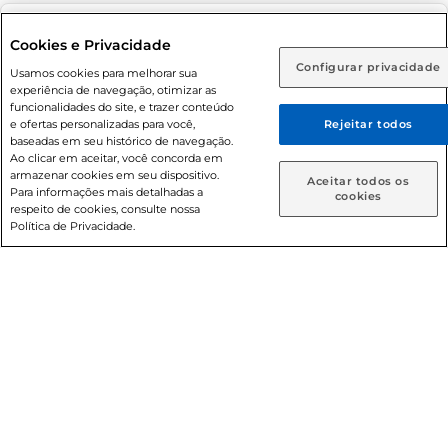
Adolescente). Preços e condições exclusivos para o
www.prezunic.com.br
, podendo sofrer alterações sem aviso
Selecione sua região:
Cookies e Privacidade
prévio. O valor mínimo para as compras on-line é de R$
Configurar privacidade
Rio de Janeiro (RJ)
Goiás (GO)
Usamos cookies para melhorar sua
80,00.
experiência de navegação, otimizar as
Ou
funcionalidades do site, e trazer conteúdo
e ofertas personalizadas para você,
Rejeitar todos
Caso queira comprar online, informe como deseja receber
baseadas em seu histórico de navegação.
suas compras:
Ao clicar em aceitar, você concorda em
armazenar cookies em seu dispositivo.
© 2026 Copyright. Todos os direitos
Aceitar todos os
Para informações mais detalhadas a
Entrega em casa
Retire em Loja
cookies
reservados Prezunic.
respeito de cookies, consulte nossa
Política de Privacidade.
Cencosud Brasil Comercial SA.CNPJ sob n° 39.346.861/0350-
38 . Sediada na Av. das Nações Unidas, 12.995, 21º andar, CEP:
04.578-000, Bairro Brooklin Paulista, na cidade de São Paulo
- SP.