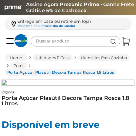
Assine Agora
Prezunic Prime
• Ganhe Frete
Grátis e 5% de Cashback
Entrega em casa ou retire em loja?
Você está no
Prezunic
Rio de Janeiro
Buscar produto
Termos mais buscados
Utilidades E Casa
Utensílios Para Cozinha
carne
Potes
Porta Açúcar Plasútil Decora Tampa Rosca 1.8 Litros
leite
café
1751593
queijo
Porta Açúcar Plasútil Decora Tampa Rosca 1.8
Litros
arroz
azeite
Disponível em breve
biscoito