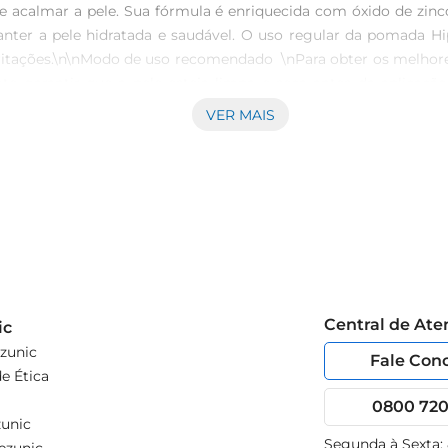
e acalmar a pele. Sua fórmula é enriquecida com óxido de zinc
anter a pele hidratada e saudável. O uso regular da pomada Hi
irritações.\n\nModo de uso recomendado  \nPara obter os melho
e garantir que a pele esteja limpa e seca antes da aplicação
 do seu bebê protegida ao longo do dia.\n\nSegurança e confiab
VER MAIS
s de saúde. Sua formulação é dermatologicamente testada, gara
 a torna uma escolha ideal para o cuidado diário da pele do seu
Central de At
ic
zunic
Fale Con
e Ética
0800 720 
unic
Segunda à Sexta: