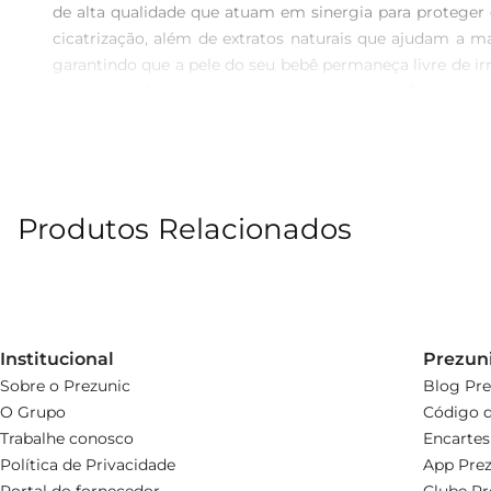
de alta qualidade que atuam em sinergia para proteger 
cicatrização, além de extratos naturais que ajudam a m
garantindo que a pele do seu bebê permaneça livre de 
na área da fralda sempre que trocaro bebê. É important
maximiza a eficácia do produto e ajuda a manter a pele
confiável, amplamente utilizada por pais e profissionai
disso, a pomada não contém substâncias agressivas,o que
Produtos Relacionados
Institucional
Prezun
Sobre o Prezunic
Blog Pre
O Grupo
Código d
Trabalhe conosco
Encartes
Política de Privacidade
App Prez