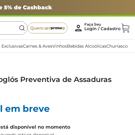
 e 5% de Cashback
Quero ser
 Exclusivas
Carnes & Aves
Vinhos
Bebidas Alcoólicas
Churrasco
glós Preventiva de Assaduras
l em breve
está disponível no momento
uando estiver disponível