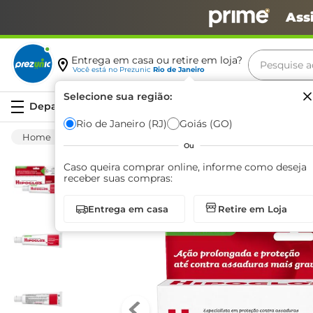
Ass
Pesquise aq
Entrega em casa ou retire em loja?
Você está no
Prezunic
Rio de Janeiro
Termos m
Selecione sua região:
Serviços
carne
Rio de Janeiro (RJ)
Goiás (GO)
Higiene E Beleza
Higiene Pessoal
Outro
leite
Ou
café
Caso queira comprar online, informe como deseja
receber suas compras:
queijo
Entrega em casa
Retire em Loja
azeite
biscoit
arroz
iogurte
papel h