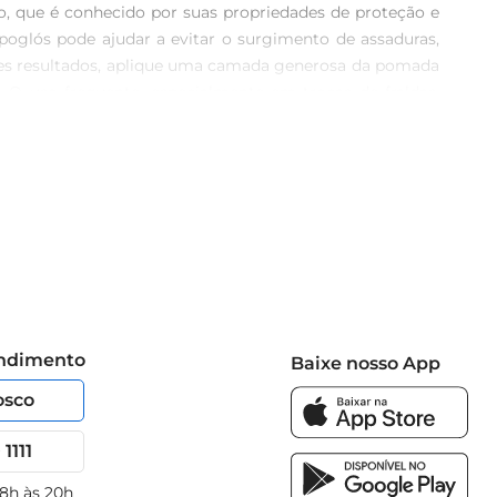
o, que é conhecido por suas propriedades de proteção e 
poglós pode ajudar a evitar o surgimento de assaduras, 
res resultados, aplique uma camada generosa da pomada 
. O uso frequente, especialmente em trocas de fraldas, 
ilidade  \nA Pomada Hipoglós é uma marca reconhecida e 
ntindo que é segura para o uso em peles delicadas. Além 
 bebê.
endimento
Baixe nosso App
osco
1111
 8h às 20h