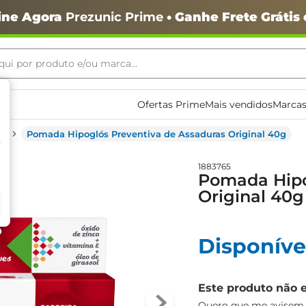
ine Agora
Prezunic Prime
• Ganhe Frete Grátis
ui por produto e/ou marca...
ais buscados
Ofertas Prime
Mais vendidos
Marcas
s
Pomada Hipoglós Preventiva de Assaduras Original 40g
1883765
Pomada Hipo
Original 40g
o
Disponíve
Este produto não 
igiênico
Quero que me avisem q