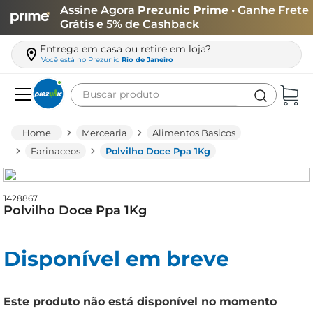
Assine Agora
Prezunic Prime
• Ganhe Frete
Grátis e 5% de Cashback
Entrega em casa ou retire em loja?
Você está no
Prezunic
Rio de Janeiro
Buscar produto
Termos mais buscados
Mercearia
Alimentos Basicos
carne
Farinaceos
Polvilho Doce Ppa 1Kg
leite
café
1428867
Polvilho Doce Ppa 1Kg
queijo
biscoito
Disponível em breve
azeite
arroz
Este produto não está disponível no momento