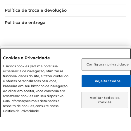
Política de troca e devolução
Política de entrega
Selecione sua região:
Cookies e Privacidade
Configurar privacidade
Rio de Janeiro (RJ)
Goiás (GO)
Usamos cookies para melhorar sua
Condições gerais: Em caso de divergência de valores, o
experiência de navegação, otimizar as
valor válido é o do carrinho de compras. Fotos ilustrativas.
Ou
funcionalidades do site, e trazer conteúdo
e ofertas personalizadas para você,
Rejeitar todos
Compras sujeitas a confirmação de estoque. Compras
Caso queira comprar online, informe como deseja receber
baseadas em seu histórico de navegação.
podem ser canceladas em caso de suspeita de fraude. A fim
suas compras:
Ao clicar em aceitar, você concorda em
de garantir o acesso de um maior número de clientes as
armazenar cookies em seu dispositivo.
Aceitar todos os
nossas promoções, a compra de produtos com preços
Para informações mais detalhadas a
Entrega em casa
Retire em Loja
cookies
respeito de cookies, consulte nossa
promocionais poderá ter sua quantidade limitada por
Política de Privacidade.
cliente. Os preços, ofertas e condições são exclusivos para
o e-commerce e válidos durante o dia de hoje, podendo
sofrer alterações sem prévia notificação. Proibida a venda