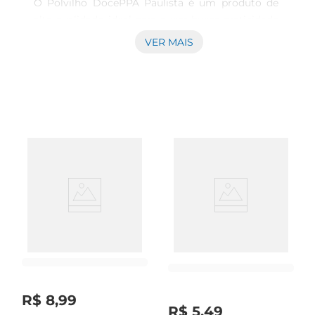
O Polvilho DocePPA Paulista é um produto de 
alta qualidade, ideal para quem busca praticidade 
e sabor na hora de cozinhar. Com 800g, ele se 
VER MAIS
torna um aliado perfeito para a preparação de 
diversas receitas, como pães de queijo, biscoitos 
e até mesmo pratos tradicionais da culinária 
brasileira. Sua textura fina e leve proporciona um 
resultado macio e saboroso, elevando o nível de 
suas criações culinárias.

Características e benefícios do polvilho doce

Este polvilho é feito a partir da mandioca, um 
ingrediente natural que garante um sabor 
autêntico e uma consistência ideal para suas 
receitas. Por ser um produto sem glúten, é uma 
excelente opção para pessoas com restrições 
alimentares, permitindo que todos possam 
R$
8
,
99
desfrutar de delícias feitas com ele. Além disso, 
R$
5
,
49