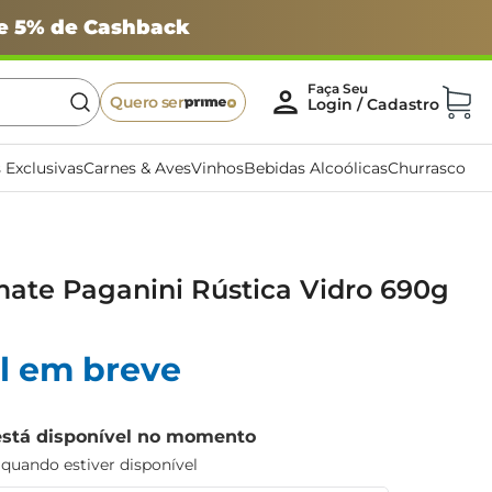
 e 5% de Cashback
Quero ser
 Exclusivas
Carnes & Aves
Vinhos
Bebidas Alcoólicas
Churrasco
ate Paganini Rústica Vidro 690g
l em breve
está disponível no momento
uando estiver disponível