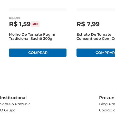
R$
1
,
99
R$
1
,
59
R$
7
,
99
-
20%
Molho De Tomate Fugini
Extrato De Tomate
Tradicional Sachê 300g
Concentrado Com C
Alho Salsaretti Pote
Institucional
Prezun
Sobre o Prezunic
Blog Pre
O Grupo
Código d