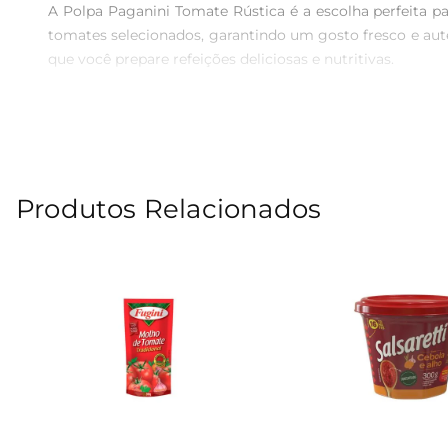
A Polpa Paganini Tomate Rústica é a escolha perfeita pa
tomates selecionados, garantindo um gosto fresco e autên
que você prepare refeições deliciosas e nutritivas.

Qualidade e praticidade  

Produzida com tecnologia que preserva as característi
textura aveludada e um sabor marcante, ela se integra f
adicionar à sua receita favorita, sem complicações.

Produtos Relacionados
Versatilidade na culinária  

Essa polpa é perfeita para uma variedade de pratos, de
receitas de pizzas, lasanhas, e até mesmo em pratos ve
sabor do tomate fresco, sem adição de conservantes ou ing
Informações técnicas  

Cada embalagem contém 690g de polpa de tomate, ideal
geladeira econsumir em até 3 dias. Essa polpa é uma exce