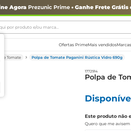
ine Agora
Prezunic Prime
• Ganhe Frete Grátis
ui por produto e/ou marca...
ais buscados
Ofertas Prime
Mais vendidos
Marcas
 De Tomate
Polpa de Tomate Paganini Rústica Vidro 690g
1772914
Polpa de Tom
Disponíve
o
Este produto não 
Quero que me avisem q
igiênico