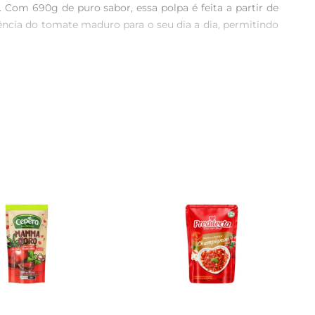
 Com 690g de puro sabor, essa polpa é feita a partir de 
sência do tomate maduro para o seu dia a dia, permitindo 
a para quemnão tem tempo a perder na cozinha. Com uma 
pensável na hora de cozinhar. Basta abrir a embalagem e 
do ragú para carnes. Além disso, pode ser utilizada em 
é uma forma prática de enriquecer suas refeições com o 
esco e seco, e após aberto, recomendase conservar na 
 hora de cozinhar, sem abrir mão do sabor.