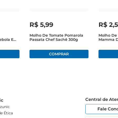
R$
5
,
99
R$
2
,
Molho De Tomate Pomarola
Molho De
ebola E
Passata Chef Sachê 300g
Mamma D'
 300g
Sachê 30
Central de At
ic
zunic
Fale Con
e Ética