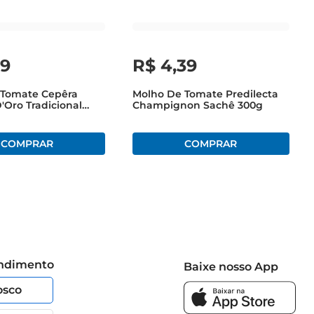
59
R$
4
,
39
 Tomate Cepêra
Molho De Tomate Predilecta
Oro Tradicional
Champignon Sachê 300g
0g
endimento
Baixe nosso App
osco