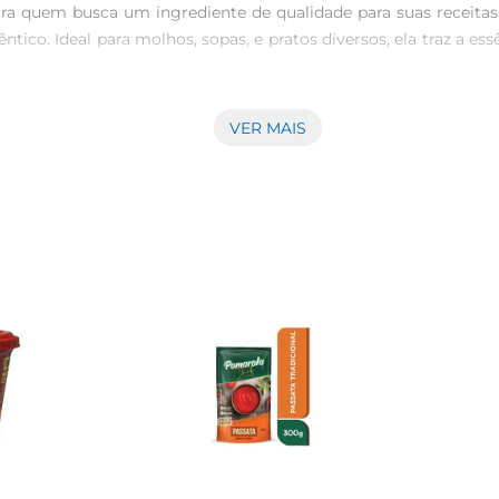
ra quem busca um ingrediente de qualidade para suas receitas.
tico. Ideal para molhos, sopas, e pratos diversos, ela traz a es
VER MAIS
cas naturais do tomate, a Polpa Paganini é uma opção prátic
acilmente a diferentes preparações, tornandose um aliado indis
sde um simples molho de tomate para a massa até um sofistica
getarianos, como ratatouille. A Polpa Paganini Tomate Rústica 
redientes artificiais.

 para porções generosas. É importante armazenar em local fr
lente escolha para quem valoriza a qualidade e a praticidade na