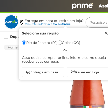
Ass
Pesquise aq
Entrega em casa ou retire em loja?
Você está no
Prezunic
Rio de Janeiro
Termos m
Selecione sua região:
Serviços
carne
Rio de Janeiro (RJ)
Goiás (GO)
Mercearia
Molhos E Condimentos
Molho
leite
Ou
café
Caso queira comprar online, informe como deseja
receber suas compras:
queijo
Entrega em casa
Retire em Loja
arroz
biscoit
azeite
iogurte
papel h