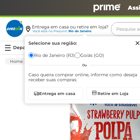
Ass
Pesquise aq
Entrega em casa ou retire em loja?
Você está no
Prezunic
Rio de Janeiro
Termos m
Selecione sua região:
Serviços
carne
Rio de Janeiro (RJ)
Goiás (GO)
Congelados
Sobremesa
Polpa De Fruta
leite
Ou
café
Caso queira comprar online, informe como deseja
receber suas compras:
queijo
Entrega em casa
Retire em Loja
biscoit
azeite
arroz
iogurte
papel h