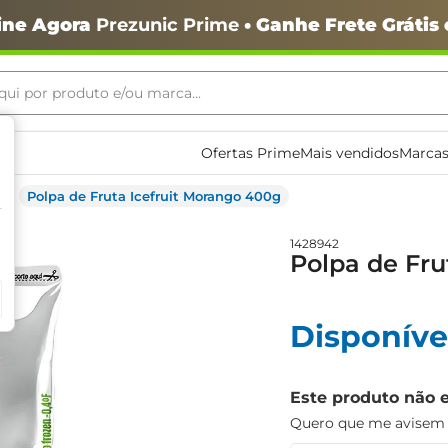
ine Agora
Prezunic Prime
• Ganhe Frete Grátis
ui por produto e/ou marca...
ais buscados
Ofertas Prime
Mais vendidos
Marcas
Polpa de Fruta Icefruit Morango 400g
1428942
Polpa de Fru
o
Disponíve
Este produto não 
Quero que me avisem q
igiênico