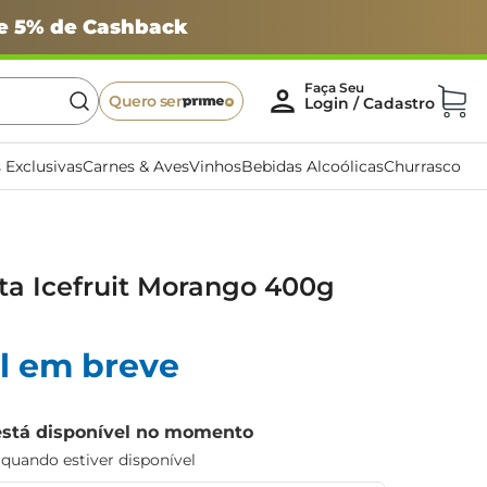
 e 5% de Cashback
Quero ser
 Exclusivas
Carnes & Aves
Vinhos
Bebidas Alcoólicas
Churrasco
ta Icefruit Morango 400g
l em breve
está disponível no momento
uando estiver disponível