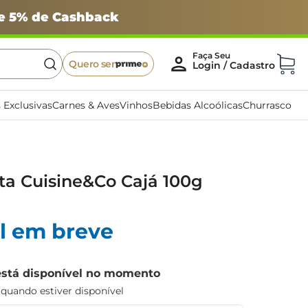
 e 5% de Cashback
Quero ser
 Exclusivas
Carnes & Aves
Vinhos
Bebidas Alcoólicas
Churrasco
ta Cuisine&Co Cajá 100g
l em breve
está disponível no momento
uando estiver disponível