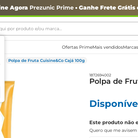
ine Agora
Prezunic Prime
• Ganhe Frete Grátis
ui por produto e/ou marca...
ais buscados
Ofertas Prime
Mais vendidos
Marcas
Polpa de Fruta Cuisine&Co Cajá 100g
1872694002
Polpa de Fru
o
Disponíve
Este produto não 
Quero que me avisem q
igiênico