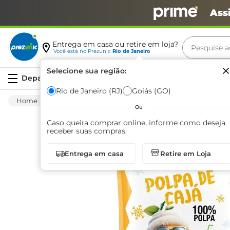
Ass
Pesquise aq
Entrega em casa ou retire em loja?
Você está no
Prezunic
Rio de Janeiro
Termos m
Selecione sua região:
Serviços
carne
Rio de Janeiro (RJ)
Goiás (GO)
Congelados
Sobremesa
Polpa De Fruta
leite
Ou
café
Caso queira comprar online, informe como deseja
receber suas compras:
queijo
Entrega em casa
Retire em Loja
biscoit
azeite
arroz
iogurte
papel h