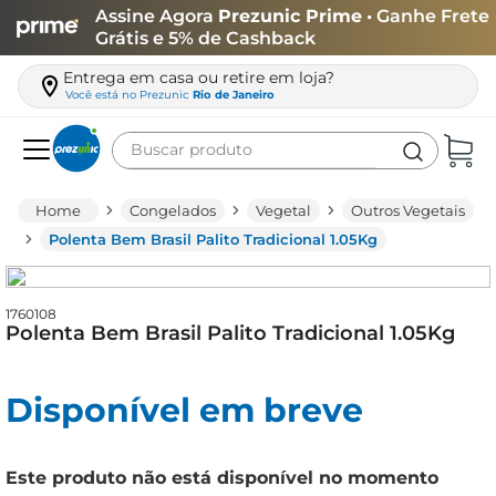
Assine Agora
Prezunic Prime
• Ganhe Frete
Grátis e 5% de Cashback
Entrega em casa ou retire em loja?
Você está no
Prezunic
Rio de Janeiro
Buscar produto
Termos mais buscados
Congelados
Vegetal
Outros Vegetais
carne
Polenta Bem Brasil Palito Tradicional 1.05Kg
leite
café
1760108
Polenta Bem Brasil Palito Tradicional 1.05Kg
queijo
biscoito
Disponível em breve
azeite
arroz
Este produto não está disponível no momento