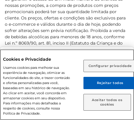
nossas promoções, a compra de produtos com preços
promocionais poderá ter sua quantidade limitada por
cliente. Os preços, ofertas e condições são exclusivos para
o e-commerce e válidos durante o dia de hoje, podendo
sofrer alterações sem prévia notificação. Proibida a venda
de bebidas alcoólicas para menores de 18 anos, conforme
Lei n.º 8069/90, art. 81, inciso II (Estatuto da Criança e do
Adolescente). Preços e condições exclusivos para o
www.prezunic.com.br
, podendo sofrer alterações sem aviso
Selecione sua região:
Cookies e Privacidade
prévio. O valor mínimo para as compras on-line é de R$
Configurar privacidade
Rio de Janeiro (RJ)
Goiás (GO)
Usamos cookies para melhorar sua
80,00.
experiência de navegação, otimizar as
Ou
funcionalidades do site, e trazer conteúdo
e ofertas personalizadas para você,
Rejeitar todos
Caso queira comprar online, informe como deseja receber
baseadas em seu histórico de navegação.
suas compras:
Ao clicar em aceitar, você concorda em
armazenar cookies em seu dispositivo.
© 2026 Copyright. Todos os direitos
Aceitar todos os
Para informações mais detalhadas a
Entrega em casa
Retire em Loja
cookies
reservados Prezunic.
respeito de cookies, consulte nossa
Política de Privacidade.