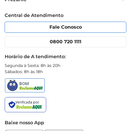
Grupo Cencosud
só aumenta a segurança, mas também contribui 
Trabalhe conosco
Blog Prezunic
para a economia de combustível e prolonga a 
Central de Atendimento
Política de Privacidade
Código de Ética
vida útil do produto.
Portal do fornecedor
Encartes
Fale Conosco
Nossas lojas
App Prezunic
Cencosud Media
Clube Prezunic
0800 720 1111
Receitas
Black Friday
Horário de A tendimento:
Segunda à Sexta: 8h às 20h
Sábados: 8h às 18h
Baixe nosso App