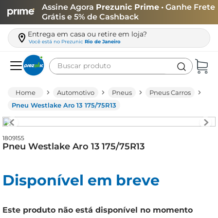
Assine Agora
Prezunic Prime
• Ganhe Frete
Grátis e 5% de Cashback
Entrega em casa ou retire em loja?
Você está no
Prezunic
Rio de Janeiro
Buscar produto
Termos mais buscados
Automotivo
Pneus
Pneus Carros
carne
Pneu Westlake Aro 13 175/75R13
leite
café
1809155
Pneu Westlake Aro 13 175/75R13
queijo
biscoito
Disponível em breve
azeite
arroz
Este produto não está disponível no momento