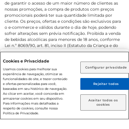
de garantir o acesso de um maior número de clientes as
nossas promoções, a compra de produtos com preços
promocionais poderá ter sua quantidade limitada por
cliente. Os preços, ofertas e condições são exclusivos para
o e-commerce e válidos durante o dia de hoje, podendo
sofrer alterações sem prévia notificação. Proibida a venda
de bebidas alcoólicas para menores de 18 anos, conforme
Lei n.º 8069/90, art. 81, inciso II (Estatuto da Criança e do
Adolescente). Preços e condições exclusivos para o
www.prezunic.com.br
, podendo sofrer alterações sem aviso
Selecione sua região:
Cookies e Privacidade
prévio. O valor mínimo para as compras on-line é de R$
Configurar privacidade
Rio de Janeiro (RJ)
Goiás (GO)
Usamos cookies para melhorar sua
80,00.
experiência de navegação, otimizar as
Ou
funcionalidades do site, e trazer conteúdo
e ofertas personalizadas para você,
Rejeitar todos
Caso queira comprar online, informe como deseja receber
baseadas em seu histórico de navegação.
suas compras:
Ao clicar em aceitar, você concorda em
armazenar cookies em seu dispositivo.
© 2026 Copyright. Todos os direitos
Aceitar todos os
Para informações mais detalhadas a
Entrega em casa
Retire em Loja
cookies
reservados Prezunic.
respeito de cookies, consulte nossa
Política de Privacidade.