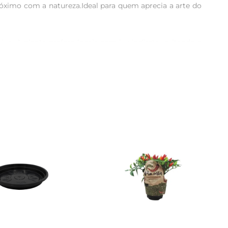
óximo com a natureza.Ideal para quem aprecia a arte do 
vo. A planta prefere locais com luz indireta, evitando a 
seque um pouco entre as regas, o que ajuda a evitar o 
 um crescimento mais robusto e saudável.

ecoração. Seja em um ambiente minimalista, rústico ou 
dade permite que seja utilizada em mesas, prateleiras ou 
entes internos está associada à melhoria da qualidade do 
 proporcionandomomentos de tranquilidade e conexão com 
espaços menores, permitindo que você desfrute de um 
trativo adicional, tornando a experiência de cuidar do 
 ao seu lar, refletindo a harmonia e a serenidade que a 