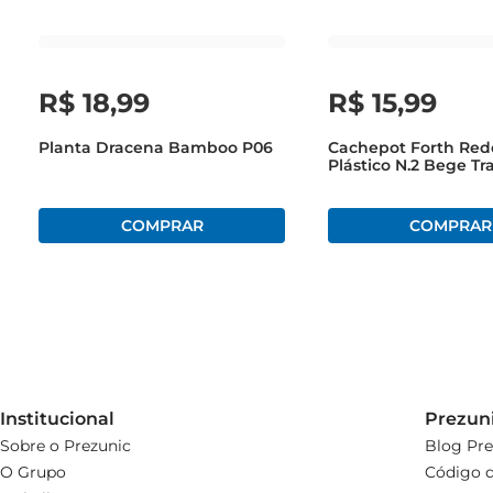
natureza pode proporcionar.
R$
18
,
99
R$
15
,
99
Planta Dracena Bamboo P06
Cachepot Forth Re
Plástico N.2 Bege Tr
Institucional
Prezun
Sobre o Prezunic
Blog Pre
O Grupo
Código d