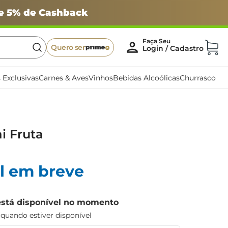
 e 5% de Cashback
Quero ser
 Exclusivas
Carnes & Aves
Vinhos
Bebidas Alcoólicas
Churrasco
i Fruta
l em breve
está disponível no momento
uando estiver disponível