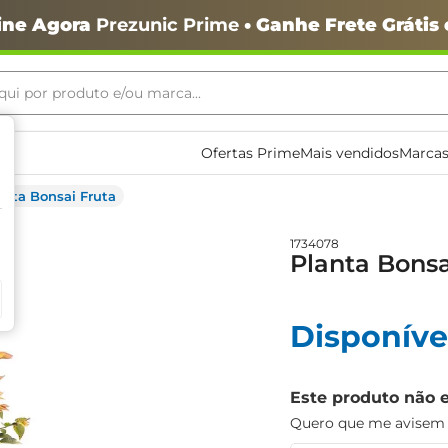
ine Agora
Prezunic Prime
• Ganhe Frete Grátis
ui por produto e/ou marca...
ais buscados
Ofertas Prime
Mais vendidos
Marcas
anta Bonsai Fruta
1734078
Planta Bonsa
Disponíve
o
Este produto não 
Quero que me avisem q
igiênico