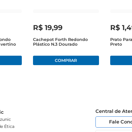
R$
19
,
99
R$
1
,
4
dondo
Cachepot Forth Redondo
Prato Para
avertino
Plástico N.3 Dourado
Preto
Central de At
ic
zunic
Fale Con
e Ética