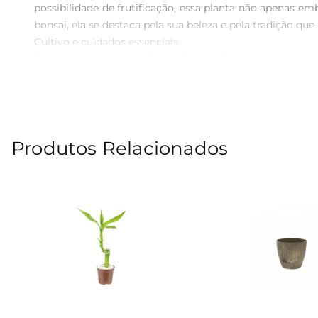
possibilidade de frutificação, essa planta não apenas 
bonsai, ela se destaca pela sua beleza e pela tradição que 
Cultivo e cuidados essenciais  

Para garantir que sua Planta Bonsai Fruta cresça saudáve
exposição direta ao sol que pode queimar suas folhas.
apodrecimento das raízes. Além disso, a adubação regular
Estilo e versatilidade  

Com um design que remete à tradição oriental, a Plant
Produtos Relacionados
contemporâneo, ela traz um novo ar ao espaço, tornandose
até mesmo como parte de um arranjo maior de plantas, c
Benefícios de ter um bonsai em casa  

Além da beleza estética, a Planta Bonsai Fruta oferece b
ar, contribuindo para um ambiente mais saudável. Além 
a natureza. Essa prática pode ajudar a reduzir o estresse
Especificações e características  

A Planta Bonsai Fruta é uma opção que combina belez
pedaço da natureza mesmo em ambientes urbanos. Sua fru
bonsai ainda mais gratificante. 

Ao escolher a Planta Bonsai Fruta, você está optando po