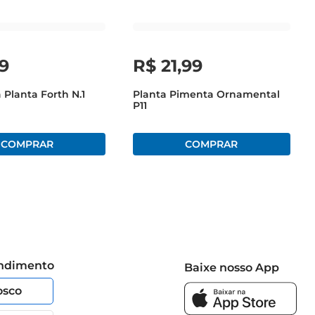
9
R$
21
,
99
 Planta Forth N.1
Planta Pimenta Ornamental
P11
endimento
Baixe nosso App
osco