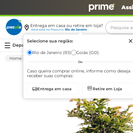
Ass
Pesquise aq
Entrega em casa ou retire em loja?
Você está no
Prezunic
Rio de Janeiro
Termos m
Selecione sua região:
Serviços
carne
Rio de Janeiro (RJ)
Goiás (GO)
Jardinagem
Floricultura
Plantas
Pl
leite
Ou
café
Caso queira comprar online, informe como deseja
receber suas compras:
queijo
Entrega em casa
Retire em Loja
azeite
biscoit
arroz
iogurte
papel h