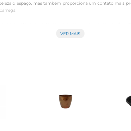
embeleza o espaço, mas também proporciona um contato mais pr
carrega.

l e vibrante, é importante seguir algumas orientações de culti
 A rega deve ser feita com moderação, permitindo que o solo 
VER MAIS
 com fertilizantes específicos para bonsai pode contribuir para
a Bonsai Fruta se adapta facilmente a diferentes estilos de d
 um ponto focal que atrai a atenção. Além disso, sua versatili
riando composições únicas e personalizadas.

enefícios que vão além do visual. A presença de plantas em ambi
disso, cuidar de um bonsai pode ser uma atividade relaxante,
 e promover um bemestar geral.

a e praticidade. Com um tamanho compacto, ela éideal para 
tificação, quepode ocorrer em determinadas condições, é um a
r um elemento decorativo que traz vida, cor e um toque especial