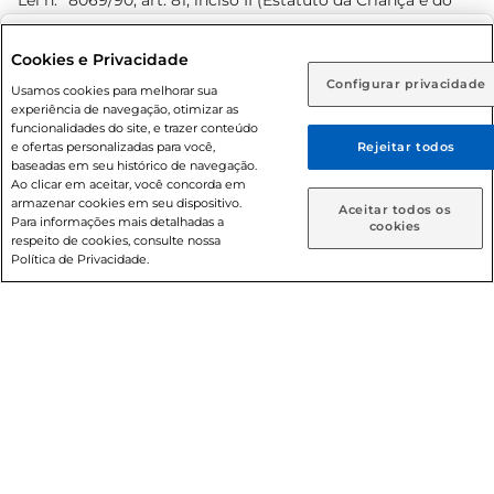
Lei n.º 8069/90, art. 81, inciso II (Estatuto da Criança e do
Adolescente). Preços e condições exclusivos para o
www.prezunic.com.br
, podendo sofrer alterações sem aviso
Selecione sua região:
Cookies e Privacidade
prévio. O valor mínimo para as compras on-line é de R$
Configurar privacidade
Rio de Janeiro (RJ)
Goiás (GO)
Usamos cookies para melhorar sua
80,00.
experiência de navegação, otimizar as
Ou
funcionalidades do site, e trazer conteúdo
e ofertas personalizadas para você,
Rejeitar todos
Caso queira comprar online, informe como deseja receber
baseadas em seu histórico de navegação.
suas compras:
Ao clicar em aceitar, você concorda em
armazenar cookies em seu dispositivo.
© 2026 Copyright. Todos os direitos
Aceitar todos os
Para informações mais detalhadas a
Entrega em casa
Retire em Loja
cookies
reservados Prezunic.
respeito de cookies, consulte nossa
Política de Privacidade.
Cencosud Brasil Comercial SA.CNPJ sob n° 39.346.861/0350-
38 . Sediada na Av. das Nações Unidas, 12.995, 21º andar, CEP:
04.578-000, Bairro Brooklin Paulista, na cidade de São Paulo
- SP.