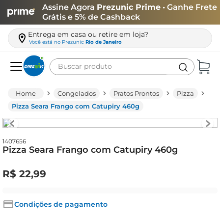
Assine Agora
Prezunic Prime
• Ganhe Frete
Grátis e 5% de Cashback
Entrega em casa ou retire em loja?
Você está no
Prezunic
Rio de Janeiro
Buscar produto
Termos mais buscados
Congelados
Pratos Prontos
Pizza
carne
Pizza Seara Frango com Catupiry 460g
leite
café
1407656
Pizza Seara Frango com Catupiry 460g
queijo
arroz
R$
22
,
99
azeite
biscoito
Condições de pagamento