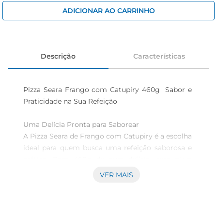
cerveja
ADICIONAR AO CARRINHO
iogurte
papel higiênico
Descrição
Características
Pizza Seara Frango com Catupiry 460g  Sabor e 
Praticidade na Sua Refeição

Uma Delícia Pronta para Saborear  

A Pizza Seara de Frango com Catupiry é a escolha 
ideal para quem busca uma refeição saborosa e 
prática. Com 460g de pura delícia, essa pizza 
combina osabor do frango desfiado com o 
VER MAIS
cremoso Catupiry, proporcionando uma 
experiência gastronômica que agrada a todos os 
paladares. Perfeita para um jantar em família ou 