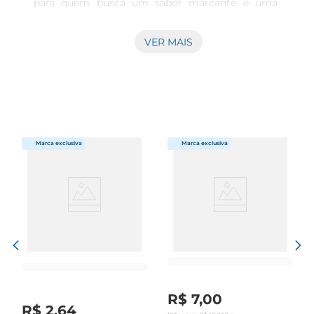
para quem busca um sabor marcante e uma 
experiência gastronômica única. Com uma 
combinação equilibrada de ingredientesfrescos e 
VER MAIS
de qualidade, esta pizza é ideal para compartilhar 
com amigos e familiares em qualquer ocasião, 
seja um jantar em casa, uma festa ou um 
encontro descontraído.

Ingredientes Selecionados  

Elaborada com uma massa leve e crocante, a 
Pizza Especial Presunto é coberta com um 
generoso layer de presunto de qualidade, que 
proporciona um sabor inconfundível. Além disso, 
o queijo derretido complementa a receita, 
garantindo uma textura cremosa e um gosto 
irresistível. Os temperos e molhos utilizados são 
cuidadosamente escolhidos para realçar o sabor 
dos ingredientes, tornando cada fatia uma 
R$
7
,
00
verdadeira explosão de sabor.

R$
2
,
64