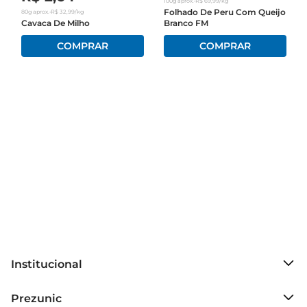
100g
aprox.
•
R$
69
,
99
/kg
Folhado De Peru Com Queijo
80g
aprox.
•
R$
32
,
99
/kg
Cavaca De Milho
Branco FM
Versatilidade de Uso  

Esta pizza é perfeita para ser servida em diversas 
situações. Você pode aquecêla no forno 
convencional ou na air fryer, garantindo que a 
massa fique crocante e o queijo bem derretido. É 
uma opção prática para aqueles dias em que não 
há tempo para cozinhar, mas ainda assim se 
deseja uma refeição saborosa e satisfatória. Além 
disso, pode ser acompanhada de uma variedade 
de bebidas, desde refrigerantes até vinhos, 
tornando qualquer refeição ainda mais especial.

Informações Técnicas  

A Pizza Especial Presunto está disponível em 
porções de 1 kg, ideal para atender a diferentes 
Institucional
números de pessoas. Com uma apresentação 
atrativa e um aroma que conquista a todos, ela se 
Sobre o Prezunic
Prezunic
destaca como uma opção de qualidade no 
Grupo Cencosud