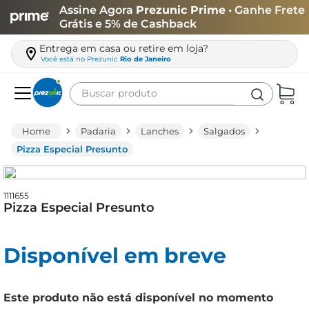
Assine Agora
Prezunic Prime
• Ganhe Frete
Grátis e 5% de Cashback
Entrega em casa ou retire em loja?
Você está no
Prezunic
Rio de Janeiro
Buscar produto
Termos mais buscados
Padaria
Lanches
Salgados
carne
Pizza Especial Presunto
leite
café
1111655
Pizza Especial Presunto
queijo
biscoito
Disponível em breve
azeite
arroz
Este produto não está disponível no momento