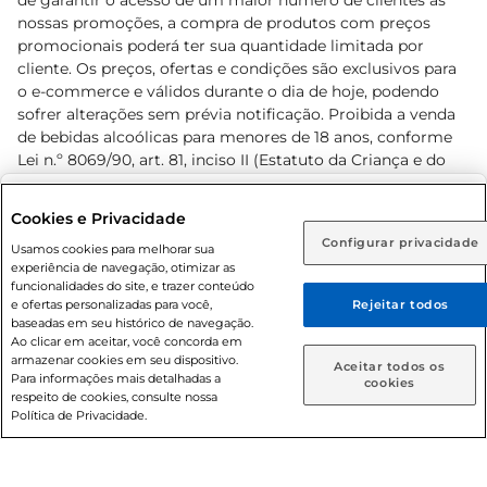
de garantir o acesso de um maior número de clientes as
nossas promoções, a compra de produtos com preços
promocionais poderá ter sua quantidade limitada por
cliente. Os preços, ofertas e condições são exclusivos para
o e-commerce e válidos durante o dia de hoje, podendo
sofrer alterações sem prévia notificação. Proibida a venda
de bebidas alcoólicas para menores de 18 anos, conforme
Lei n.º 8069/90, art. 81, inciso II (Estatuto da Criança e do
Adolescente). Preços e condições exclusivos para o
www.prezunic.com.br
, podendo sofrer alterações sem aviso
Selecione sua região:
Cookies e Privacidade
prévio. O valor mínimo para as compras on-line é de R$
Configurar privacidade
Rio de Janeiro (RJ)
Goiás (GO)
Usamos cookies para melhorar sua
80,00.
experiência de navegação, otimizar as
Ou
funcionalidades do site, e trazer conteúdo
e ofertas personalizadas para você,
Rejeitar todos
Caso queira comprar online, informe como deseja receber
baseadas em seu histórico de navegação.
suas compras:
Ao clicar em aceitar, você concorda em
armazenar cookies em seu dispositivo.
© 2026 Copyright. Todos os direitos
Aceitar todos os
Para informações mais detalhadas a
Entrega em casa
Retire em Loja
cookies
reservados Prezunic.
respeito de cookies, consulte nossa
Política de Privacidade.