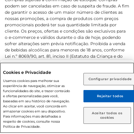
podem ser canceladas em caso de suspeita de fraude. A fim
de garantir o acesso de um maior número de clientes as
nossas promoções, a compra de produtos com preços
promocionais poderá ter sua quantidade limitada por
cliente. Os preços, ofertas e condições são exclusivos para
o e-commerce e válidos durante o dia de hoje, podendo
sofrer alterações sem prévia notificação. Proibida a venda
de bebidas alcoólicas para menores de 18 anos, conforme
Lei n.º 8069/90, art. 81, inciso II (Estatuto da Criança e do
Adolescente). Preços e condições exclusivos para o
www.prezunic.com.br
, podendo sofrer alterações sem aviso
Selecione sua região:
Cookies e Privacidade
prévio. O valor mínimo para as compras on-line é de R$
Configurar privacidade
Rio de Janeiro (RJ)
Goiás (GO)
Usamos cookies para melhorar sua
80,00.
experiência de navegação, otimizar as
Ou
funcionalidades do site, e trazer conteúdo
e ofertas personalizadas para você,
Rejeitar todos
Caso queira comprar online, informe como deseja receber
baseadas em seu histórico de navegação.
suas compras:
Ao clicar em aceitar, você concorda em
armazenar cookies em seu dispositivo.
© 2026 Copyright. Todos os direitos
Aceitar todos os
Para informações mais detalhadas a
Entrega em casa
Retire em Loja
cookies
reservados Prezunic.
respeito de cookies, consulte nossa
Política de Privacidade.