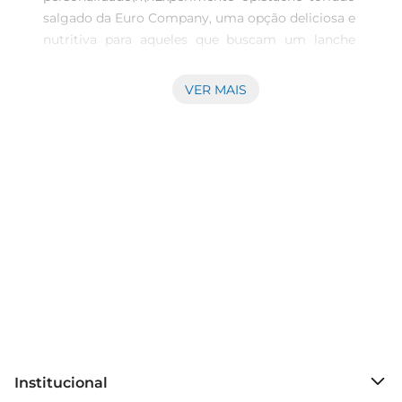
salgado da Euro Company, uma opção deliciosa e 
nutritiva para aqueles que buscam um lanche 
saboroso e ao mesmo tempo saudável. 
Disponível em pote de 100g, esse salgado é ideal 
VER MAIS
para compartilhar com família e amigos ou para 
saborear em momentos depausa. O pistache é 
uma excelente fonte de nutrientes e foi escolhido 
por sua crocância e sabor inconfundível, 
garantindo uma experiência única a cada 
porção.\n\nUma experiência de sabor\n\nO 
processo de torrefação é o segredo que realça o 
sabor natural do pistache, tornandoo ainda mais 
apetitoso. Naturalmente rico em proteínas e 
fibras, esse snack é a escolha perfeita para quem 
procura opções mais saudáveis mas que não 
abrem mão do paladar. O sal adicionado 
complementa o sabor, criando um equilíbrio 
Institucional
ideal entre o doce e o salgado, que agrada a 