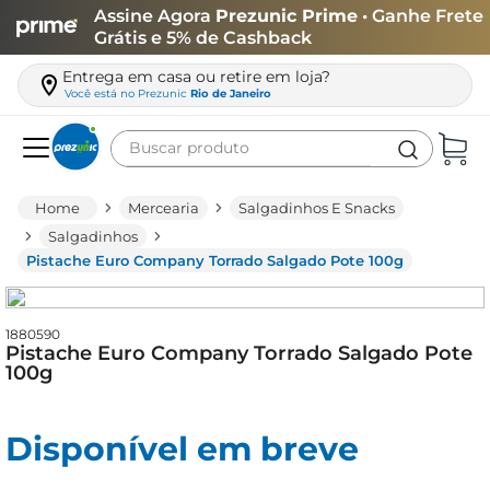
Assine Agora
Prezunic Prime
• Ganhe Frete
Grátis e 5% de Cashback
Entrega em casa ou retire em loja?
Você está no
Prezunic
Rio de Janeiro
Buscar produto
Termos mais buscados
Mercearia
Salgadinhos E Snacks
carne
Salgadinhos
Pistache Euro Company Torrado Salgado Pote 100g
leite
café
1880590
queijo
Pistache Euro Company Torrado Salgado Pote
100g
azeite
biscoito
Disponível em breve
arroz