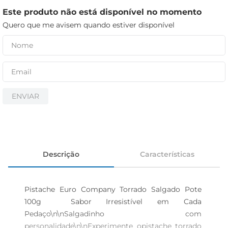
iogurte
Este produto não está disponível no momento
papel higiênico
Quero que me avisem quando estiver disponível
cerveja
ENVIAR
Descrição
Características
Pistache Euro Company Torrado Salgado Pote 
100g  Sabor Irresistível em Cada 
Pedaço\n\nSalgadinho com 
personalidade\n\nExperimente opistache torrado 