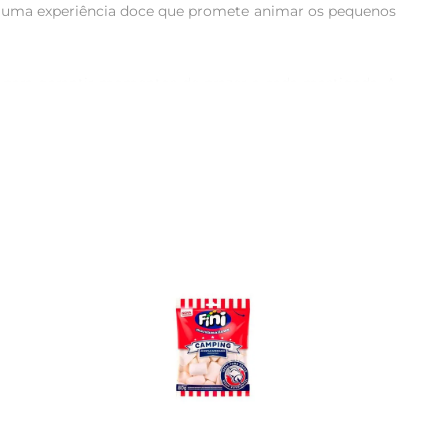
do uma experiência doce que promete animar os pequenos 
o para garantir momentos de prazer a cada mastigada. A 
scola, em festas ou em passeios. 

bém um item divertido que pode ser compartilhado entre 
ia comum.  

ados. Assim, cada criança poderá experimentar novas 
de transmitir carinho. Sua praticidade e apelo visual 