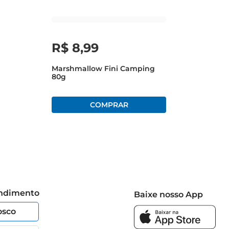
R$
8
,
99
Marshmallow Fini Camping
80g
endimento
Baixe nosso App
osco