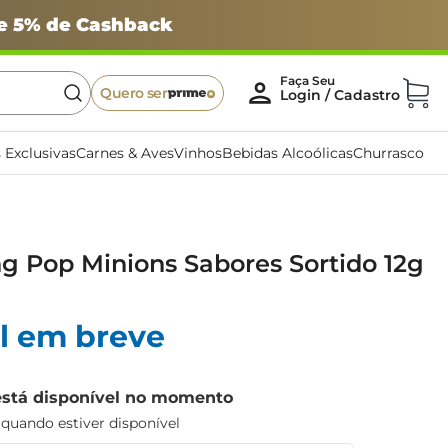
 e 5% de Cashback
Quero ser
 Exclusivas
Carnes & Aves
Vinhos
Bebidas Alcoólicas
Churrasco
ing Pop Minions Sabores Sortido 12g
l em breve
está disponível no momento
uando estiver disponível