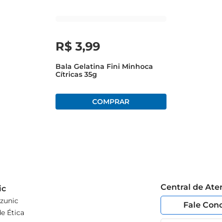
R$
3
,
99
Bala Gelatina Fini Minhoca
Cítricas 35g
Central de At
ic
zunic
Fale Con
e Ética