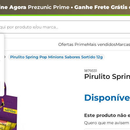
ine Agora
Prezunic Prime
• Ganhe Frete Grátis
ui por produto e/ou marca...
ais buscados
Ofertas Prime
Mais vendidos
Marcas
Pirulito Spring Pop Minions Sabores Sortido 12g
1879331
Pirulito Spr
Disponíve
o
Este produto não 
Quero que me avisem q
igiênico