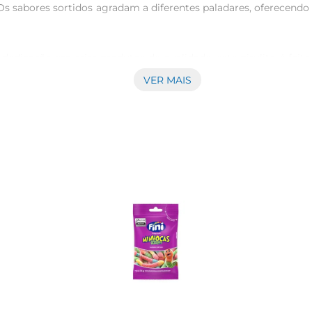
. Os sabores sortidos agradam a diferentes paladares, oferecen
dedicação em criar produtos de qualidade, este pirulito é feit
de ser uma opção que pode ser levada a qualquer lugar, seja na e
VER MAIS
nions, torna este pirulito não apenas uma guloseima, mas tam
chear sacolinhas de lembrança ou simplesmente para alegrar um d
da pirulito traz a promessa de uma explosão de gostos vari
adeira diversão. 

cial, o Pirulito Spring Pop Minions é uma forma encantadora 
 e momentos agradáveis a quem o recebe.