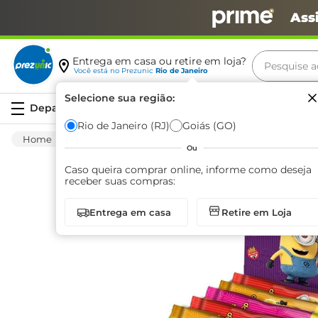
Ass
Pesquise aq
Entrega em casa ou retire em loja?
Você está no
Prezunic
Rio de Janeiro
Termos m
Selecione sua região:
Serviços
carne
Rio de Janeiro (RJ)
Goiás (GO)
Mercearia
Bomboniere
Balas E Pastilhas
leite
Ou
café
Caso queira comprar online, informe como deseja
receber suas compras:
queijo
Entrega em casa
Retire em Loja
azeite
biscoit
arroz
iogurte
papel h