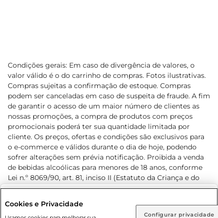
Condições gerais: Em caso de divergência de valores, o
valor válido é o do carrinho de compras. Fotos ilustrativas.
Compras sujeitas a confirmação de estoque. Compras
podem ser canceladas em caso de suspeita de fraude. A fim
de garantir o acesso de um maior número de clientes as
nossas promoções, a compra de produtos com preços
promocionais poderá ter sua quantidade limitada por
cliente. Os preços, ofertas e condições são exclusivos para
o e-commerce e válidos durante o dia de hoje, podendo
sofrer alterações sem prévia notificação. Proibida a venda
de bebidas alcoólicas para menores de 18 anos, conforme
Lei n.º 8069/90, art. 81, inciso II (Estatuto da Criança e do
Adolescente). Preços e condições exclusivos para o
www.prezunic.com.br
, podendo sofrer alterações sem aviso
Selecione sua região:
Cookies e Privacidade
prévio. O valor mínimo para as compras on-line é de R$
Configurar privacidade
Rio de Janeiro (RJ)
Goiás (GO)
Usamos cookies para melhorar sua