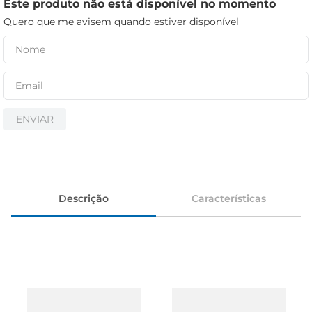
cerveja
Este produto não está disponível no momento
Quero que me avisem quando estiver disponível
iogurte
papel higiênico
ENVIAR
Descrição
Características