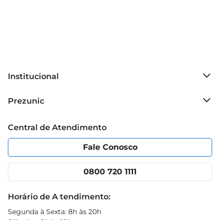
Institucional
Sobre o Prezunic
Prezunic
Grupo Cencosud
Trabalhe conosco
Blog Prezunic
Central de Atendimento
Política de Privacidade
Código de Ética
Portal do fornecedor
Encartes
Fale Conosco
Nossas lojas
App Prezunic
Cencosud Media
Clube Prezunic
0800 720 1111
Receitas
Black Friday
Horário de A tendimento:
Segunda à Sexta: 8h às 20h