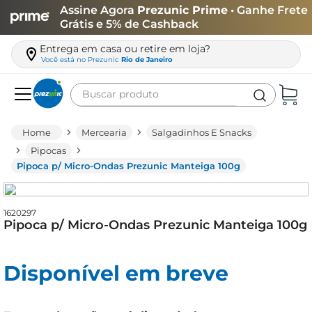
Assine Agora
Prezunic Prime
• Ganhe Frete
Grátis e 5% de Cashback
Entrega em casa ou retire em loja?
Você está no
Prezunic
Rio de Janeiro
Buscar produto
Termos mais buscados
Mercearia
Salgadinhos E Snacks
carne
Pipocas
Pipoca p/ Micro-Ondas Prezunic Manteiga 100g
leite
café
1620297
queijo
Pipoca p/ Micro-Ondas Prezunic Manteiga 100g
arroz
azeite
Disponível em breve
biscoito