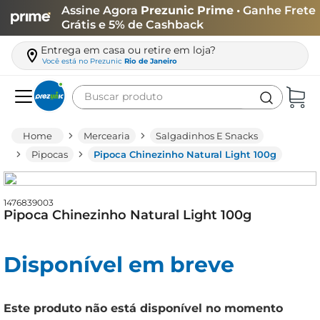
Assine Agora
Prezunic Prime
• Ganhe Frete
Grátis e 5% de Cashback
Entrega em casa ou retire em loja?
Você está no
Prezunic
Rio de Janeiro
Buscar produto
Termos mais buscados
Mercearia
Salgadinhos E Snacks
carne
Pipocas
Pipoca Chinezinho Natural Light 100g
leite
café
1476839003
Pipoca Chinezinho Natural Light 100g
queijo
arroz
Disponível em breve
azeite
biscoito
Este produto não está disponível no momento