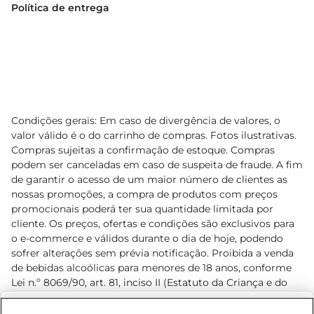
Política de entrega
Condições gerais: Em caso de divergência de valores, o
valor válido é o do carrinho de compras. Fotos ilustrativas.
Compras sujeitas a confirmação de estoque. Compras
podem ser canceladas em caso de suspeita de fraude. A fim
de garantir o acesso de um maior número de clientes as
nossas promoções, a compra de produtos com preços
promocionais poderá ter sua quantidade limitada por
cliente. Os preços, ofertas e condições são exclusivos para
o e-commerce e válidos durante o dia de hoje, podendo
sofrer alterações sem prévia notificação. Proibida a venda
de bebidas alcoólicas para menores de 18 anos, conforme
Lei n.º 8069/90, art. 81, inciso II (Estatuto da Criança e do
Adolescente). Preços e condições exclusivos para o
www.prezunic.com.br
, podendo sofrer alterações sem aviso
Selecione sua região: