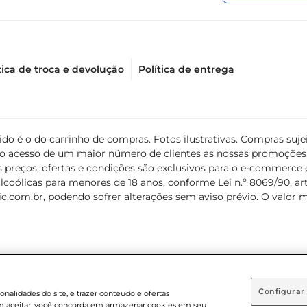
tica de troca e devolução
Política de entrega
álido é o do carrinho de compras. Fotos ilustrativas. Compras s
ir o acesso de um maior número de clientes as nossas promoçõe
 preços, ofertas e condições são exclusivos para o e-commerce e
coólicas para menores de 18 anos, conforme Lei n.º 8069/90, art. 
c.com.br
, podendo sofrer alterações sem aviso prévio. O valor 
Configurar
nalidades do site, e trazer conteúdo e ofertas
 em aceitar, você concorda em armazenar cookies em seu