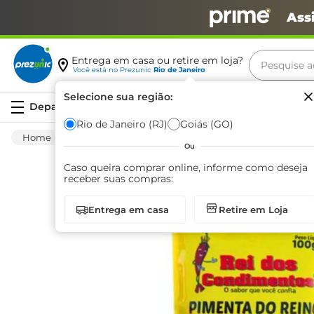
Ass
Pesquise aq
Entrega em casa ou retire em loja?
Você está no
Prezunic
Rio de Janeiro
Termos m
Selecione sua região:
Serviços
carne
Rio de Janeiro (RJ)
Goiás (GO)
Mercearia
Temperos
Pimenta
Pime
leite
Ou
café
Caso queira comprar online, informe como deseja
receber suas compras:
queijo
Entrega em casa
Retire em Loja
biscoit
azeite
arroz
iogurte
papel h