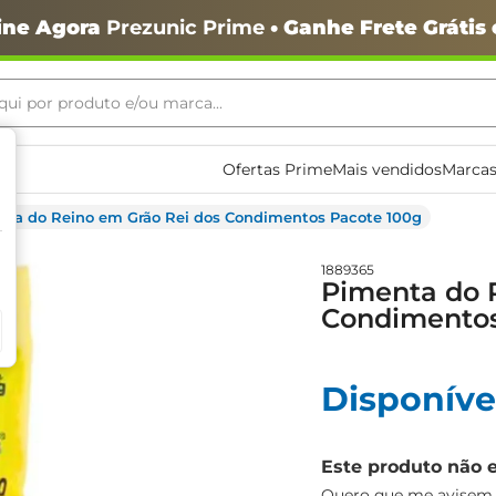
ine Agora
Prezunic Prime
• Ganhe Frete Grátis
ui por produto e/ou marca...
ais buscados
Ofertas Prime
Mais vendidos
Marcas
nta do Reino em Grão Rei dos Condimentos Pacote 100g
1889365
Pimenta do 
Condimentos
o
Disponíve
Este produto não 
igiênico
Quero que me avisem q