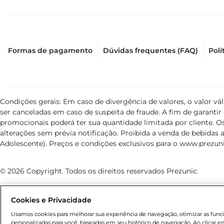
Formas de pagamento
Dúvidas frequentes (FAQ)
Polí
Condições gerais: Em caso de divergência de valores, o valor v
ser canceladas em caso de suspeita de fraude. A fim de garant
promocionais poderá ter sua quantidade limitada por cliente. Os
alterações sem prévia notificação. Proibida a venda de bebidas al
Adolescente). Preços e condições exclusivos para o
www.prezuni
© 2026 Copyright. Todos os direitos reservados Prezunic.
Cookies e Privacidade
Usamos cookies para melhorar sua experiência de navegação, otimizar as funcio
personalizadas para você, baseadas em seu histórico de navegação. Ao clicar