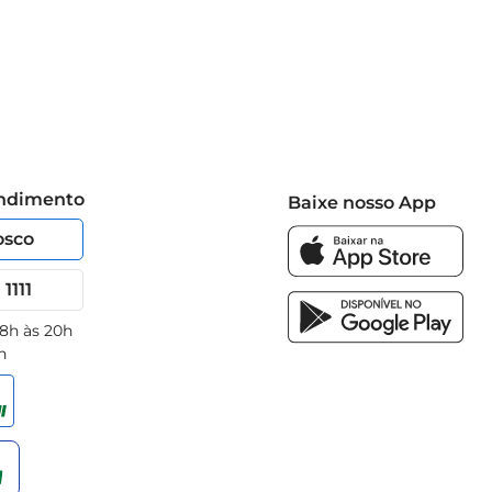
endimento
Baixe nosso App
osco
1111
 8h às 20h
h