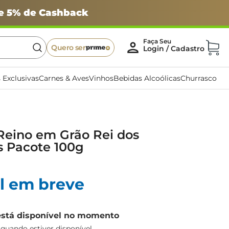
 e 5% de Cashback
Quero ser
 Exclusivas
Carnes & Aves
Vinhos
Bebidas Alcoólicas
Churrasco
Reino em Grão Rei dos
 Pacote 100g
l em breve
está disponível no momento
uando estiver disponível