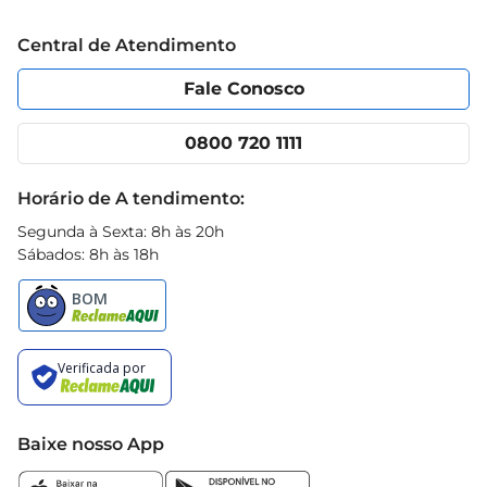
características por mais tempo. Assim, você 
Trabalhe conosco
Blog Prezunic
Central de Atendimento
garante que cada vez que utilizar, a pimenta trará 
Política de Privacidade
Código de Ética
todo seu sabor e aroma, elevando suas receitas a 
Portal do fornecedor
Encartes
Fale Conosco
um novo patamar.
Nossas lojas
App Prezunic
Cencosud Media
Clube Prezunic
0800 720 1111
Receitas
Black Friday
Horário de A tendimento:
Segunda à Sexta: 8h às 20h
Sábados: 8h às 18h
Baixe nosso App