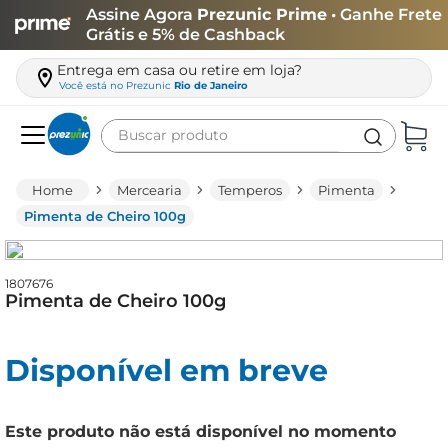
Assine Agora
Prezunic Prime
• Ganhe Frete
Grátis e 5% de Cashback
Entrega em casa ou retire em loja?
Você está no
Prezunic
Rio de Janeiro
Buscar produto
Termos mais buscados
Mercearia
Temperos
Pimenta
carne
Pimenta de Cheiro 100g
leite
café
1807676
Pimenta de Cheiro 100g
queijo
arroz
Disponível em breve
azeite
biscoito
Este produto não está disponível no momento