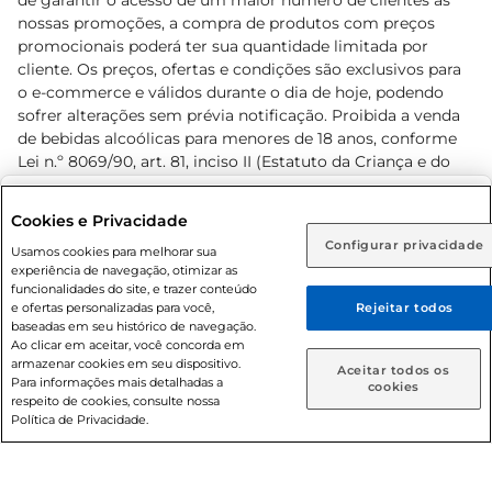
de garantir o acesso de um maior número de clientes as
nossas promoções, a compra de produtos com preços
promocionais poderá ter sua quantidade limitada por
cliente. Os preços, ofertas e condições são exclusivos para
o e-commerce e válidos durante o dia de hoje, podendo
sofrer alterações sem prévia notificação. Proibida a venda
de bebidas alcoólicas para menores de 18 anos, conforme
Lei n.º 8069/90, art. 81, inciso II (Estatuto da Criança e do
Adolescente). Preços e condições exclusivos para o
www.prezunic.com.br
, podendo sofrer alterações sem aviso
Selecione sua região:
Cookies e Privacidade
prévio. O valor mínimo para as compras on-line é de R$
Configurar privacidade
Rio de Janeiro (RJ)
Goiás (GO)
Usamos cookies para melhorar sua
80,00.
experiência de navegação, otimizar as
Ou
funcionalidades do site, e trazer conteúdo
e ofertas personalizadas para você,
Rejeitar todos
Caso queira comprar online, informe como deseja receber
baseadas em seu histórico de navegação.
suas compras:
Ao clicar em aceitar, você concorda em
armazenar cookies em seu dispositivo.
© 2026 Copyright. Todos os direitos
Aceitar todos os
Para informações mais detalhadas a
Entrega em casa
Retire em Loja
cookies
reservados Prezunic.
respeito de cookies, consulte nossa
Política de Privacidade.