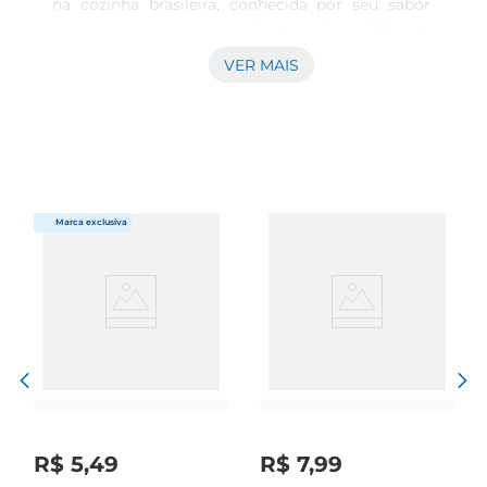
na cozinha brasileira, conhecida por seu sabor 
marcante e aroma inconfundível. Com 100g de 
pura essência, essa pimenta é perfeita para dar 
VER MAIS
um toque especial a diversas receitas, desde 
molhos e marinadas até pratos típicos como 
feijão, carnes e saladas. Seu uso é ideal para quem 
aprecia um sabor mais suave, mas que ainda 
assim traz aquele calor característico das 
pimentas.

Características e benefícios  

A Pimenta de Cheiro se destaca por seu sabor 
adocicado e leve picância, tornandose uma 
escolha versátil para diferentes paladares. Além 
de realçar o sabor dos alimentos, ela é rica em 
antioxidantes e possui propriedades 
antiinflamatórias, contribuindo para uma 
alimentação saborosa e saudável. Seu formato 
R$
5
,
49
R$
7
,
99
em grãos permite que você a utilize de acordo 