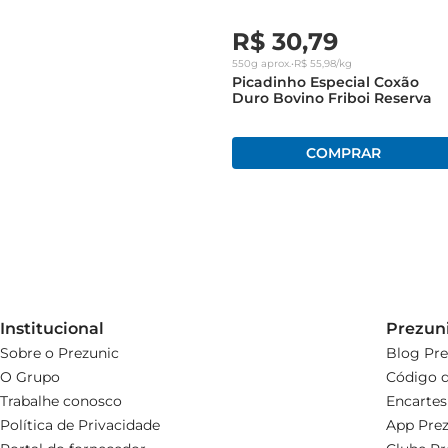
R$
30
,
79
550g
aprox.
•
R$
55
,
98
/kg
Picadinho Especial Coxão
Duro Bovino Friboi Reserva
Institucional
Prezun
Sobre o Prezunic
Blog Pre
O Grupo
Código d
Trabalhe conosco
Encartes
Política de Privacidade
App Prez