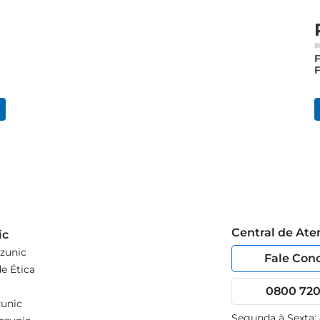
8
F
F
Central de At
ic
zunic
Fale Con
e Ética
0800 720 
unic
Segunda à Sexta: