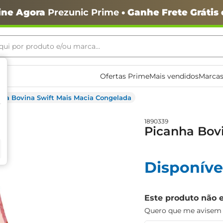
ine Agora
Prezunic Prime
• Ganhe Frete Grátis
ui por produto e/ou marca...
ais buscados
Ofertas Prime
Mais vendidos
Marcas
nha Bovina Swift Mais Macia Congelada
1890339
Picanha Bov
Disponíve
o
Este produto não 
Quero que me avisem q