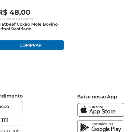
R$
48
,
00
00g
aprox.
•
R$
59
,
99
/kg
latbeef Coxão Mole Bovino
riboi Resfriado
endimento
Baixe nosso App
osco
1111
 8h às 20h