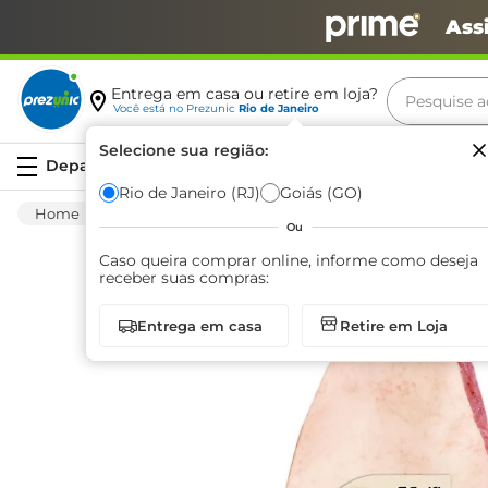
Ass
Pesquise aq
Entrega em casa ou retire em loja?
Você está no
Prezunic
Rio de Janeiro
Termos m
Selecione sua região:
Serviços
carne
Rio de Janeiro (RJ)
Goiás (GO)
Carnes E Aves
Carnes
Bovinas
Pica
leite
Ou
café
Caso queira comprar online, informe como deseja
receber suas compras:
queijo
Entrega em casa
Retire em Loja
arroz
azeite
biscoit
cerveja
iogurte