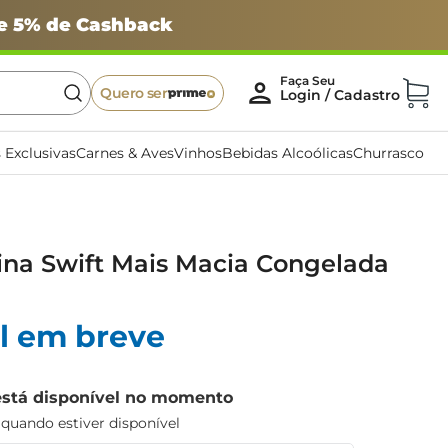
 e 5% de Cashback
Quero ser
 Exclusivas
Carnes & Aves
Vinhos
Bebidas Alcoólicas
Churrasco
ina Swift Mais Macia Congelada
l em breve
está disponível no momento
uando estiver disponível