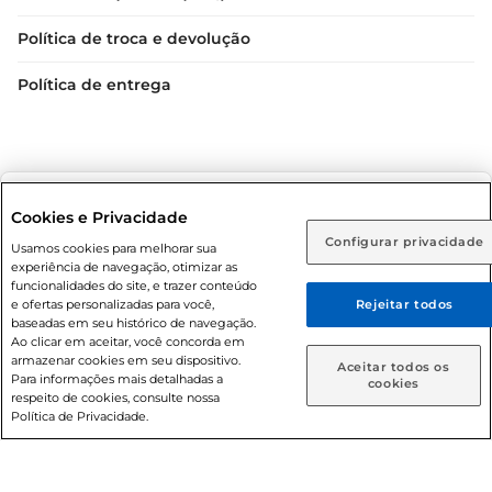
Política de troca e devolução
Política de entrega
Selecione sua região:
Cookies e Privacidade
Configurar privacidade
Rio de Janeiro (RJ)
Goiás (GO)
Usamos cookies para melhorar sua
Condições gerais: Em caso de divergência de valores, o
experiência de navegação, otimizar as
valor válido é o do carrinho de compras. Fotos ilustrativas.
Ou
funcionalidades do site, e trazer conteúdo
e ofertas personalizadas para você,
Rejeitar todos
Compras sujeitas a confirmação de estoque. Compras
Caso queira comprar online, informe como deseja receber
baseadas em seu histórico de navegação.
podem ser canceladas em caso de suspeita de fraude. A fim
suas compras:
Ao clicar em aceitar, você concorda em
de garantir o acesso de um maior número de clientes as
armazenar cookies em seu dispositivo.
Aceitar todos os
nossas promoções, a compra de produtos com preços
Para informações mais detalhadas a
Entrega em casa
Retire em Loja
cookies
respeito de cookies, consulte nossa
promocionais poderá ter sua quantidade limitada por
Política de Privacidade.
cliente. Os preços, ofertas e condições são exclusivos para
o e-commerce e válidos durante o dia de hoje, podendo
sofrer alterações sem prévia notificação. Proibida a venda