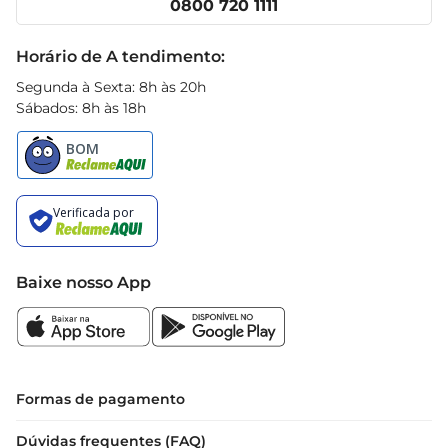
0800 720 1111
Receitas
podendo ser uma memorável experiência em 
Black Friday
família ou entre amigos. Essa é a escolha certa 
Horário de A tendimento:
para quem deseja saborear um produto que se 
Segunda à Sexta: 8h às 20h
destaca pela qualidade e pelo carinho com que é 
Sábados: 8h às 18h
feito, garantindo momentos de satisfação e 
bemestar.
Baixe nosso App
Formas de pagamento
Dúvidas frequentes (FAQ)