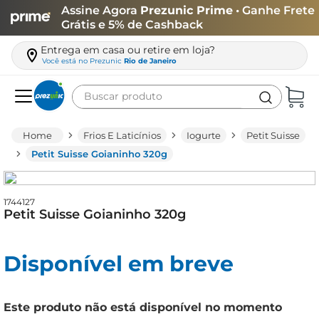
Assine Agora
Prezunic Prime
• Ganhe Frete
Grátis e 5% de Cashback
Entrega em casa ou retire em loja?
Você está no
Prezunic
Rio de Janeiro
Buscar produto
Termos mais buscados
Frios E Laticínios
Iogurte
Petit Suisse
carne
Petit Suisse Goianinho 320g
leite
café
1744127
Petit Suisse Goianinho 320g
queijo
biscoito
Disponível em breve
azeite
arroz
Este produto não está disponível no momento