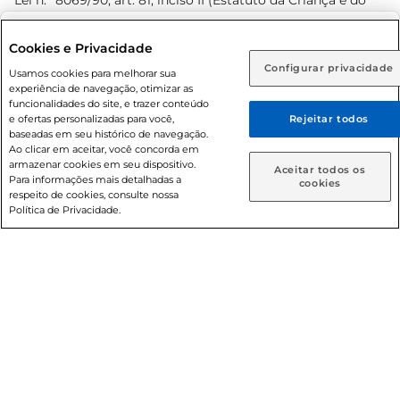
Lei n.º 8069/90, art. 81, inciso II (Estatuto da Criança e do
Adolescente). Preços e condições exclusivos para o
www.prezunic.com.br
, podendo sofrer alterações sem aviso
Selecione sua região:
Cookies e Privacidade
prévio. O valor mínimo para as compras on-line é de R$
Configurar privacidade
Rio de Janeiro (RJ)
Goiás (GO)
Usamos cookies para melhorar sua
80,00.
experiência de navegação, otimizar as
Ou
funcionalidades do site, e trazer conteúdo
e ofertas personalizadas para você,
Rejeitar todos
Caso queira comprar online, informe como deseja receber
baseadas em seu histórico de navegação.
suas compras:
Ao clicar em aceitar, você concorda em
armazenar cookies em seu dispositivo.
© 2026 Copyright. Todos os direitos
Aceitar todos os
Para informações mais detalhadas a
Entrega em casa
Retire em Loja
cookies
reservados Prezunic.
respeito de cookies, consulte nossa
Política de Privacidade.
Cencosud Brasil Comercial SA.CNPJ sob n° 39.346.861/0350-
38 . Sediada na Av. das Nações Unidas, 12.995, 21º andar, CEP:
04.578-000, Bairro Brooklin Paulista, na cidade de São Paulo
- SP.