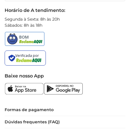
sabor. Com um produto que une tradição e 
Black Friday
Horário de A tendimento:
inovação, você pode ter a certeza de que está 
oferecendo o melhor para você e sua família. 
Segunda à Sexta: 8h às 20h
Sábados: 8h às 18h
Aproveite a cremosidade e o gosto inconfundível 
do morango em cada porção
Baixe nosso App
Formas de pagamento
Dúvidas frequentes (FAQ)