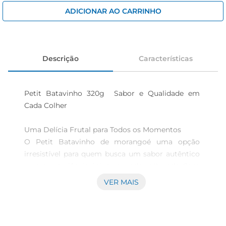
iogurte
ADICIONAR AO CARRINHO
papel higiênico
cerveja
Descrição
Características
Petit Batavinho 320g  Sabor e Qualidade em 
Cada Colher

Uma Delícia Frutal para Todos os Momentos  

O Petit Batavinho de morangoé uma opção 
irresistível para quem busca um sabor autêntico 
e uma experiência única em cada colherada. Com 
320g de pura cremosidade, este produto é ideal 
VER MAIS
para acompanhar o café da manhã, lanches ou 
até mesmo como sobremesa. A combinação 
perfeita de morango frescoe a textura suave faz 