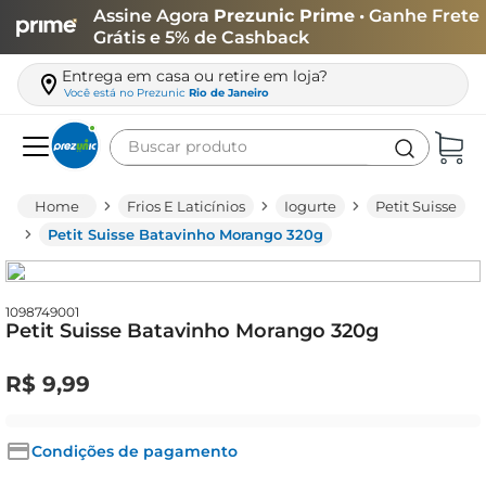
Assine Agora
Prezunic Prime
• Ganhe Frete
Grátis e 5% de Cashback
Entrega em casa ou retire em loja?
Você está no
Prezunic
Rio de Janeiro
Buscar produto
Termos mais buscados
Frios E Laticínios
Iogurte
Petit Suisse
carne
Petit Suisse Batavinho Morango 320g
leite
café
1098749001
Petit Suisse Batavinho Morango 320g
queijo
azeite
R$
9
,
99
biscoito
arroz
Condições de pagamento