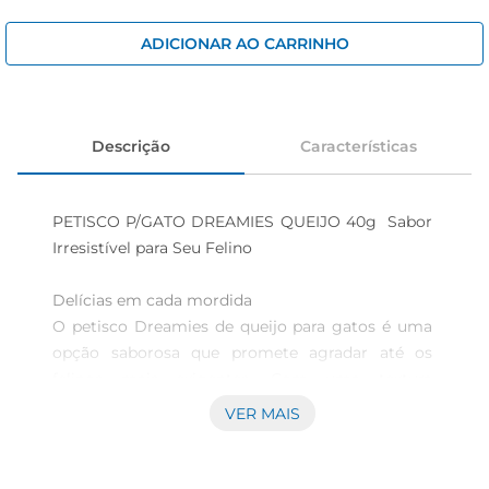
iogurte
papel higiênico
ADICIONAR AO CARRINHO
cerveja
Descrição
Características
PETISCO P/GATO DREAMIES QUEIJO 40g  Sabor 
Irresistível para Seu Felino

Delícias em cada mordida  

O petisco Dreamies de queijo para gatos é uma 
opção saborosa que promete agradar até os 
felinos mais exigentes. Com uma textura 
crocante por fora e um recheio macio por dentro, 
VER MAIS
cada pedacinho é uma verdadeira explosão de 
sabor que vai deixar seu gato pedindo mais. Ideal 
para momentos de carinho e interação, esses 