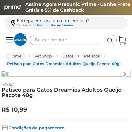
Assine Agora
Prezunic Prime
• Ganhe Frete
Grátis e 5% de Cashback
Entrega em casa ou retire em loja?
Você está no
Prezunic
Rio de Janeiro
Buscar produto
Termos mais buscados
Pet Shop
Gatos
Petiscos
carne
Petisco para Gatos Dreamies Adultos Queijo Pacote 40g
leite
café
1474501
Petisco para Gatos Dreamies Adultos Queijo
queijo
Pacote 40g
azeite
R$
10
,
99
biscoito
arroz
Condições de pagamento