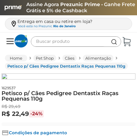
Assine Agora
Prezunic Prime
• Ganhe Frete
Grátis e 5% de Cashback
Entrega em casa ou retire em loja?
Você está no
Prezunic
Rio de Janeiro
Buscar produto
Termos mais buscados
Pet Shop
Cães
Alimentação
carne
Petisco p/ Cães Pedigree Dentastix Raças Pequenas 110g
leite
café
1629537
Petisco p/ Cães Pedigree Dentastix Raças
queijo
Pequenas 110g
arroz
R$
29
,
49
R$
22
,
49
-
24%
azeite
biscoito
Condições de pagamento