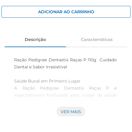
cerveja
iogurte
ADICIONAR AO CARRINHO
papel higiênico
Descrição
Características
Ração Pedigree Dentastix Raças P 110g  Cuidado 
Dental e Sabor Irresistível

Saúde Bucal em Primeiro Lugar  

A Ração Pedigree Dentastix Raças P é 
especialmente formulada para cuidar da saúde 
dental dos cães de pequeno porte. Com um 
formato exclusivo que ajuda areduzir o acúmulo 
VER MAIS
de placa e tártaro, cada pedaço é uma 
oportunidade para manter os dentes do seu 
amigo peludo limpos e saudáveis. A mastigação 