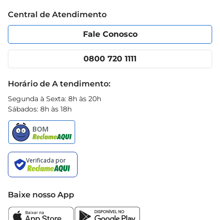
Trabalhe conosco
Blog Prezunic
 Origem: Vale Fertil
Central de Atendimento
Política de Privacidade
Código de Ética
Portal do fornecedor
Encartes
Fale Conosco
Nossas lojas
App Prezunic
Cencosud Media
Clube Prezunic
0800 720 1111
Receitas
Black Friday
Horário de A tendimento:
Segunda à Sexta: 8h às 20h
Sábados: 8h às 18h
Baixe nosso App