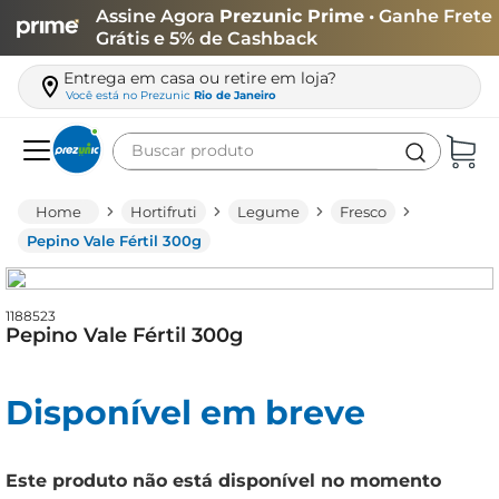
Assine Agora
Prezunic Prime
• Ganhe Frete
Grátis e 5% de Cashback
Entrega em casa ou retire em loja?
Você está no
Prezunic
Rio de Janeiro
Buscar produto
Termos mais buscados
Hortifruti
Legume
Fresco
carne
Pepino Vale Fértil 300g
leite
café
1188523
Pepino Vale Fértil 300g
queijo
arroz
Disponível em breve
azeite
biscoito
Este produto não está disponível no momento