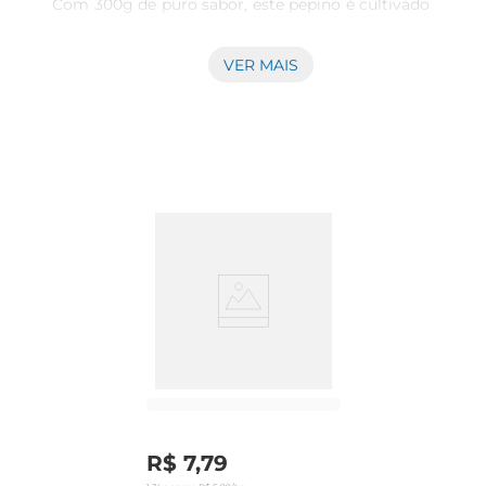
Com 300g de puro sabor, este pepino é cultivado 
com cuidado, garantindo um produto de alta 
qualidade que pode ser utilizado em diversas 
VER MAIS
preparações. Seja em saladas, sanduíches ou 
como acompanhamento, o pepino traz uma 
crocância deliciosa e um toque refrescante aos 
pratos.

Versatilidade na Cozinha  

Este pepino é perfeito para quem gosta de 
explorar diferentes receitas. Sua textura crocante 
e sabor suave permitem que ele seja utilizado em 
uma variedade de pratos. Experimente adicionálo 
em saladas coloridas, onde pode ser combinado 
com outros vegetais, ou em wraps e sanduíches, 
proporcionando um contraste agradável. Além 
disso, ele pode ser utilizado em conservas, 
garantindo um sabor único e marcante.

Benefícios Nutricionais  

R$
7
,
79
O pepinoé conhecido por ser uma excelente 