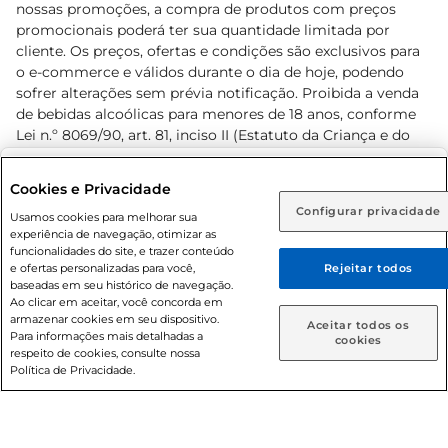
nossas promoções, a compra de produtos com preços
promocionais poderá ter sua quantidade limitada por
cliente. Os preços, ofertas e condições são exclusivos para
o e-commerce e válidos durante o dia de hoje, podendo
sofrer alterações sem prévia notificação. Proibida a venda
de bebidas alcoólicas para menores de 18 anos, conforme
Lei n.º 8069/90, art. 81, inciso II (Estatuto da Criança e do
Adolescente). Preços e condições exclusivos para o
www.prezunic.com.br
, podendo sofrer alterações sem aviso
Selecione sua região:
Cookies e Privacidade
prévio. O valor mínimo para as compras on-line é de R$
Configurar privacidade
Rio de Janeiro (RJ)
Goiás (GO)
Usamos cookies para melhorar sua
80,00.
experiência de navegação, otimizar as
Ou
funcionalidades do site, e trazer conteúdo
e ofertas personalizadas para você,
Rejeitar todos
Caso queira comprar online, informe como deseja receber
baseadas em seu histórico de navegação.
suas compras:
Ao clicar em aceitar, você concorda em
armazenar cookies em seu dispositivo.
© 2026 Copyright. Todos os direitos
Aceitar todos os
Para informações mais detalhadas a
Entrega em casa
Retire em Loja
cookies
reservados Prezunic.
respeito de cookies, consulte nossa
Política de Privacidade.