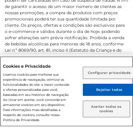
podem ser canceladas em caso de suspeita de fraude. A fim
de garantir o acesso de um maior número de clientes as
nossas promoções, a compra de produtos com preços
promocionais poderá ter sua quantidade limitada por
cliente. Os preços, ofertas e condições são exclusivos para
o e-commerce e válidos durante o dia de hoje, podendo
sofrer alterações sem prévia notificação. Proibida a venda
de bebidas alcoólicas para menores de 18 anos, conforme
Lei n.º 8069/90, art. 81, inciso II (Estatuto da Criança e do
Adolescente). Preços e condições exclusivos para o
www.prezunic.com.br
, podendo sofrer alterações sem aviso
Selecione sua região:
Cookies e Privacidade
prévio. O valor mínimo para as compras on-line é de R$
Configurar privacidade
Rio de Janeiro (RJ)
Goiás (GO)
Usamos cookies para melhorar sua
80,00.
experiência de navegação, otimizar as
Ou
funcionalidades do site, e trazer conteúdo
e ofertas personalizadas para você,
Rejeitar todos
Caso queira comprar online, informe como deseja receber
baseadas em seu histórico de navegação.
suas compras:
Ao clicar em aceitar, você concorda em
armazenar cookies em seu dispositivo.
© 2026 Copyright. Todos os direitos
Aceitar todos os
Para informações mais detalhadas a
Entrega em casa
Retire em Loja
cookies
reservados Prezunic.
respeito de cookies, consulte nossa
Política de Privacidade.