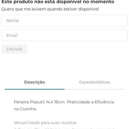
cerveja
Este produto não está disponível no momento
Quero que me avisem quando estiver disponível
iogurte
papel higiênico
ENVIAR
Descrição
Características
Peneira Plasutil N.4 19cm  Praticidade e Eficiência 
na Cozinha

Versatilidade para suas receitas  
