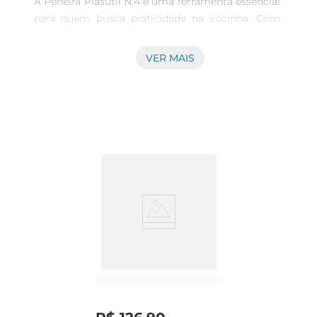
A Peneira Plasutil N.4 é uma ferramenta essencial 
para quem busca praticidade na cozinha. Com 
um diâmetro de 19 cm, ela é ideal para coar 
líquidos, peneirar farinhas e até mesmo escorrer 
VER MAIS
alimentos como arroz e massas. Seu design 
permite que você utilize a peneira em diversas 
preparações, tornandoa um item indispensável 
para o dia a dia.

Material de qualidade  

Fabricada em plástico resistente, a Peneira 
Plasutil combina leveza e durabilidade. Esse 
material não só facilita o manuseio, mas também 
garante que a peneira mantenha sua forma e 
funcionalidade ao longo do tempo. A superfície 
da peneira é projetada para evitar que os 
alimentos grudem, proporcionando um uso mais 
eficiente e prático.
