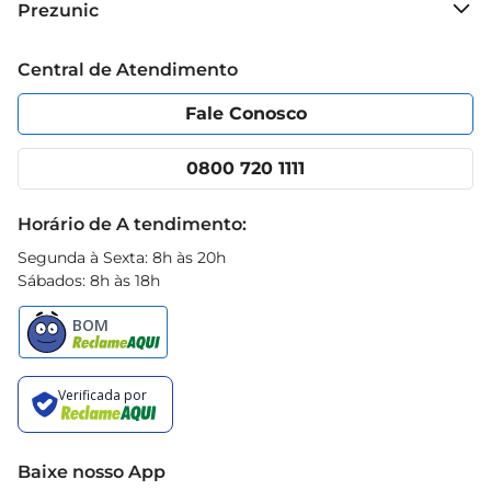
Prezunic
Grupo Cencosud
Trabalhe conosco
Blog Prezunic
Central de Atendimento
Política de Privacidade
Código de Ética
Portal do fornecedor
Encartes
Fale Conosco
Nossas lojas
App Prezunic
Cencosud Media
Clube Prezunic
0800 720 1111
Receitas
Black Friday
Horário de A tendimento:
Segunda à Sexta: 8h às 20h
Sábados: 8h às 18h
Baixe nosso App