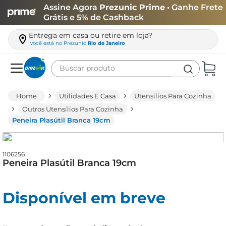
Assine Agora
Prezunic Prime
• Ganhe Frete
Grátis e 5% de Cashback
Entrega em casa ou retire em loja?
Você está no
Prezunic
Rio de Janeiro
Buscar produto
Termos mais buscados
Utilidades E Casa
Utensílios Para Cozinha
carne
Outros Utensílios Para Cozinha
Peneira Plasútil Branca 19cm
leite
café
1106256
queijo
Peneira Plasútil Branca 19cm
arroz
biscoito
Disponível em breve
azeite