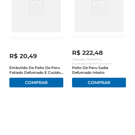
R$
222
,
48
R$
20
,
49
2.5kg
aprox.
•
R$
88
,
99
/kg
Ou em até
2
x de
R$ 111,24
s/ juros
Embutido De Peito De Peru
Peito De Peru Sadia
Fatiado Defumado E Cozido
Defumado Inteiro
Sadia Soltíssimo 200g