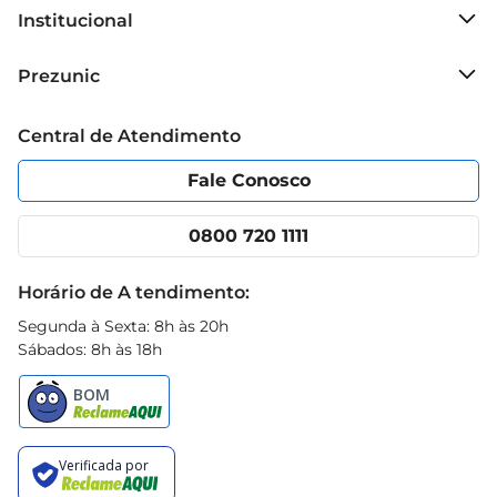
Institucional
Sobre o Prezunic
Prezunic
Grupo Cencosud
Trabalhe conosco
Blog Prezunic
Central de Atendimento
Política de Privacidade
Código de Ética
Portal do fornecedor
Encartes
Fale Conosco
Nossas lojas
App Prezunic
Cencosud Media
Clube Prezunic
0800 720 1111
Receitas
Black Friday
Horário de A tendimento:
Segunda à Sexta: 8h às 20h
Sábados: 8h às 18h