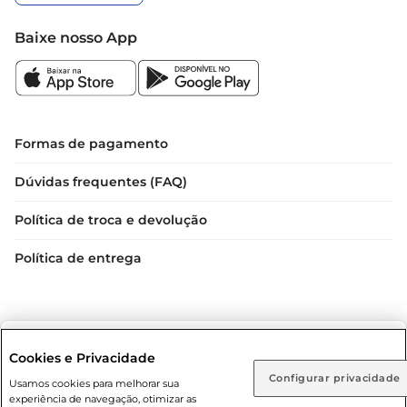
Baixe nosso App
Formas de pagamento
Dúvidas frequentes (FAQ)
Política de troca e devolução
Política de entrega
Selecione sua região:
Cookies e Privacidade
Configurar privacidade
Rio de Janeiro (RJ)
Goiás (GO)
Usamos cookies para melhorar sua
experiência de navegação, otimizar as
Condições gerais: Em caso de divergência de valores, o