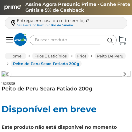
Assine Agora
Prezunic Prime
• Ganhe Frete
Grátis e 5% de Cashback
Entrega em casa ou retire em loja?
Você está no
Prezunic
Rio de Janeiro
Buscar produto
Termos mais buscados
Frios E Laticínios
Frios
Peito De Peru
carne
Peito de Peru Seara Fatiado 200g
leite
café
1623538
Peito de Peru Seara Fatiado 200g
queijo
arroz
Disponível em breve
azeite
biscoito
Este produto não está disponível no momento