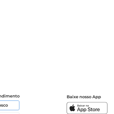
 conforto e um toque de elegância. É a escolha perfeita 
endimento
Baixe nosso App
osco