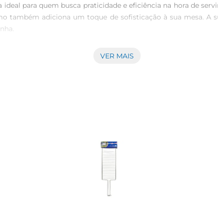
deal para quem busca praticidade e eficiência na hora de servi
omo também adiciona um toque de sofisticação à sua mesa. A s
nha.

VER MAIS
ente à mão, o pegador proporciona um uso confortável e se
sem esforço. O peso equilibrado do utensílio contribui para uma
de espaguete até penne, e pode ser utilizado em diferentes oca
 quentes quanto em saladas frias, garantindo que suas refeiçõe
eflete na sua facilidade de limpeza. Por ser feito de inox, el
, o material inoxidável não retém odores nem manchas, garanti