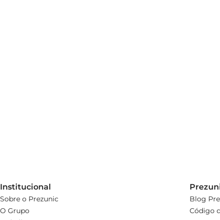
 Material: Aço Inoxidável  

 Dimensões: 30 cm de comprimento  

 Peso: 200 g  

Com o pegador de massa Simonaggio em inox, você transfo
para quem valoriza qualidade e praticidade na cozinha.
Institucional
Prezun
Sobre o Prezunic
Blog Pre
O Grupo
Código d