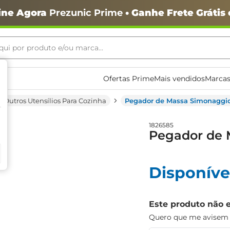
ine Agora
Prezunic Prime
• Ganhe Frete Grátis
ui por produto e/ou marca...
ais buscados
Ofertas Prime
Mais vendidos
Marcas
Outros Utensílios Para Cozinha
Pegador de Massa Simonaggio
1826585
Pegador de 
Disponíve
o
Este produto não 
Quero que me avisem q
igiênico