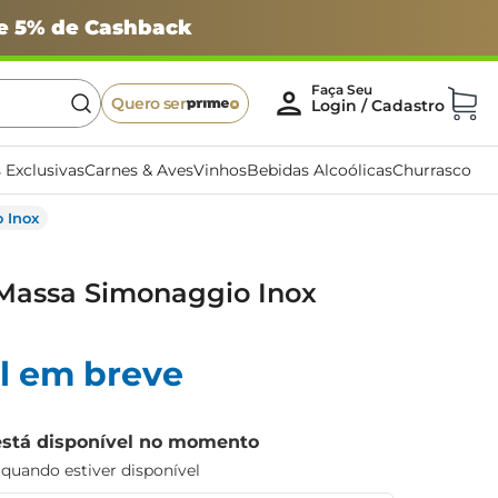
 e 5% de Cashback
Quero ser
 Exclusivas
Carnes & Aves
Vinhos
Bebidas Alcoólicas
Churrasco
 Inox
Massa Simonaggio Inox
l em breve
está disponível no momento
uando estiver disponível