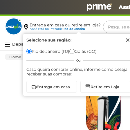
Ass
Pesquise aq
Entrega em casa ou retire em loja?
Você está no
Prezunic
Rio de Janeiro
Termos m
Selecione sua região:
Serviços
carne
Rio de Janeiro (RJ)
Goiás (GO)
Utilidades E Casa
Utensílios Para Cozinha
leite
Ou
café
Caso queira comprar online, informe como deseja
receber suas compras:
queijo
Entrega em casa
Retire em Loja
arroz
biscoit
azeite
iogurte
papel h