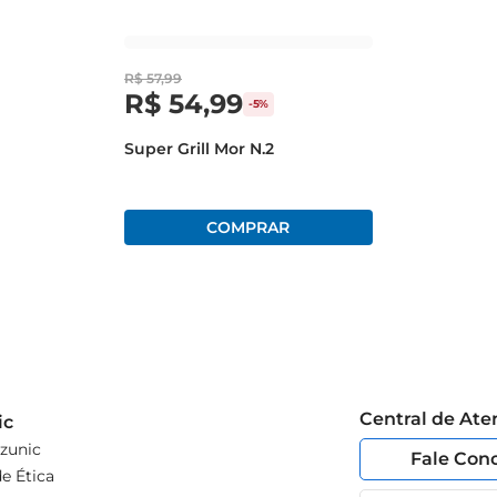
R$
57
,
99
R$
54
,
99
-
5%
rma a maneira de servir suas refeições, unindo funcionalidade,
Super Grill Mor N.2
Central de At
ic
zunic
Fale Con
e Ética