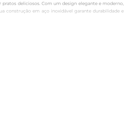
r pratos deliciosos. Com um design elegante e moderno, 
ua construção em aço inoxidável garante durabilidade e 
guro. Seu cabo é projetado para evitar escorregões, 
 experiência de uso agradável, tornando o ato de servir 
siões, seja em um jantar especial ou no dia a dia. Sua 
s sejam sempre apresentadas de maneira impecável.

e pode ser lavado na máquina de lavar louças, tornando o 
ndo que o utensílio mantenha sua aparência original por 