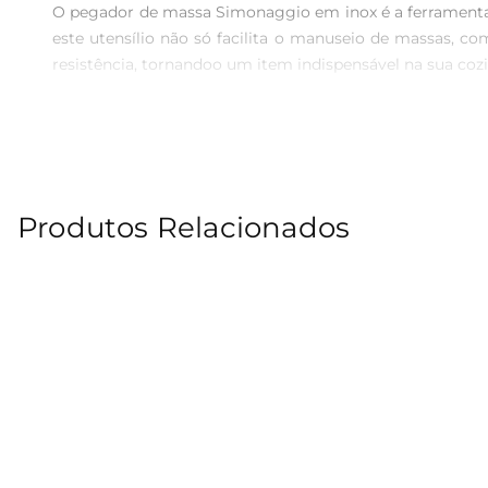
O pegador de massa Simonaggio em inox é a ferramenta i
este utensílio não só facilita o manuseio de massas, c
resistência, tornandoo um item indispensável na sua cozi
Conforto e Ergonomia  

Desenvolvido com um formato que se adapta perfeitam
permitindo que você sirva suas massas com facilidade e 
uma verdadeira arte.

Produtos Relacionados
Versatilidade na Cozinha  

Este pegador é ideal para uma variedade de massas, des
versatilidade permite que você o utilize tanto em pratos
Fácil Limpeza e Manutenção  

A praticidade do pegador de massa Simonaggio também se r
processo de higienização rápido e eficiente. Além disso
muito mais tempo.

Especificações Técnicas  
