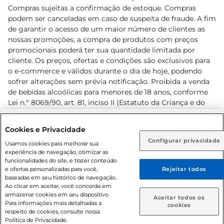
Compras sujeitas a confirmação de estoque. Compras
podem ser canceladas em caso de suspeita de fraude. A fim
de garantir o acesso de um maior número de clientes as
nossas promoções, a compra de produtos com preços
promocionais poderá ter sua quantidade limitada por
cliente. Os preços, ofertas e condições são exclusivos para
o e-commerce e válidos durante o dia de hoje, podendo
sofrer alterações sem prévia notificação. Proibida a venda
de bebidas alcoólicas para menores de 18 anos, conforme
Lei n.º 8069/90, art. 81, inciso II (Estatuto da Criança e do
Adolescente). Preços e condições exclusivos para o
www.prezunic.com.br
, podendo sofrer alterações sem aviso
Selecione sua região:
Cookies e Privacidade
prévio. O valor mínimo para as compras on-line é de R$
Configurar privacidade
Rio de Janeiro (RJ)
Goiás (GO)
Usamos cookies para melhorar sua
80,00.
experiência de navegação, otimizar as
Ou
funcionalidades do site, e trazer conteúdo
e ofertas personalizadas para você,
Rejeitar todos
Caso queira comprar online, informe como deseja receber
baseadas em seu histórico de navegação.
suas compras:
Ao clicar em aceitar, você concorda em
armazenar cookies em seu dispositivo.
© 2026 Copyright. Todos os direitos
Aceitar todos os
Para informações mais detalhadas a
Entrega em casa
Retire em Loja
cookies
reservados Prezunic.
respeito de cookies, consulte nossa
Política de Privacidade.