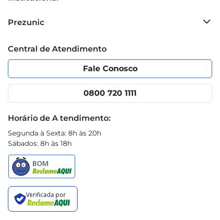
Sobre o Prezunic
Prezunic
Grupo Cencosud
Trabalhe conosco
Blog Prezunic
Central de Atendimento
Política de Privacidade
Código de Ética
Portal do fornecedor
Encartes
Fale Conosco
Nossas lojas
App Prezunic
Cencosud Media
Clube Prezunic
0800 720 1111
Receitas
Black Friday
Horário de A tendimento:
Segunda à Sexta: 8h às 20h
Sábados: 8h às 18h