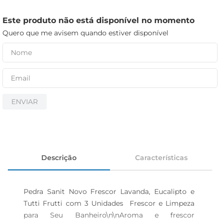
iogurte
papel higiênico
Este produto não está disponível no momento
Quero que me avisem quando estiver disponível
cerveja
ENVIAR
Descrição
Características
Pedra Sanit Novo Frescor Lavanda, Eucalipto e 
Tutti Frutti com 3 Unidades  Frescor e Limpeza 
para Seu Banheiro\n\nAroma e frescor 