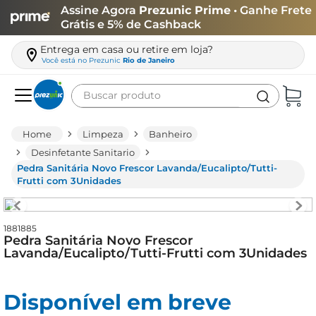
Assine Agora
Prezunic Prime
• Ganhe Frete
Grátis e 5% de Cashback
Entrega em casa ou retire em loja?
Você está no
Prezunic
Rio de Janeiro
Buscar produto
Termos mais buscados
Limpeza
Banheiro
carne
Desinfetante Sanitario
Pedra Sanitária Novo Frescor Lavanda/Eucalipto/Tutti-
leite
Frutti com 3Unidades
café
queijo
1881885
Pedra Sanitária Novo Frescor
arroz
Lavanda/Eucalipto/Tutti-Frutti com 3Unidades
biscoito
azeite
Disponível em breve