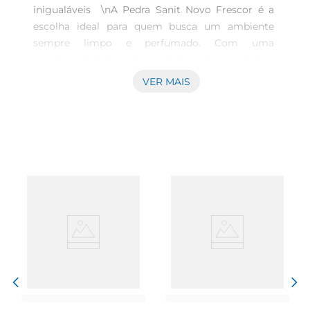
inigualáveis  \nA Pedra Sanit Novo Frescor é a 
escolha ideal para quem busca um ambiente 
sempre limpo e perfumado. Com uma 
combinaçãode fragrâncias de lavanda, eucalipto e 
tutti frutti, proporciona uma experiência olfativa 
VER MAIS
agradável, transformando o banheiro em 
umespaço acolhedor e refrescante. Cada unidade 
é cuidadosamente formulada para liberar um 
aroma duradouro, garantindo que o ambiente 
permaneça sempre agradável.\n\nPraticidade e 
eficiência  \nEste produto vem em uma 
embalagem com três unidades, permitindo que 
você tenha sempre uma pedra sanit em uso e as 
demais em reserva. A aplicação é simples e 
rápida: basta posicionar a pedra sanit no vaso 
sanitário, e ela começará a agir, limpando e 
perfumando a água a cada descarga. É uma 
solução prática que facilita a rotina de limpeza do 
banheiro, economizando tempo e 