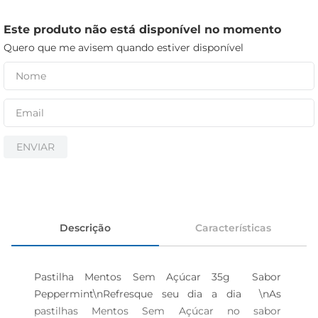
iogurte
papel higiênico
Este produto não está disponível no momento
Quero que me avisem quando estiver disponível
cerveja
ENVIAR
Descrição
Características
Pastilha Mentos Sem Açúcar 35g  Sabor 
Peppermint\nRefresque seu dia a dia  \nAs 
pastilhas Mentos Sem Açúcar no sabor 