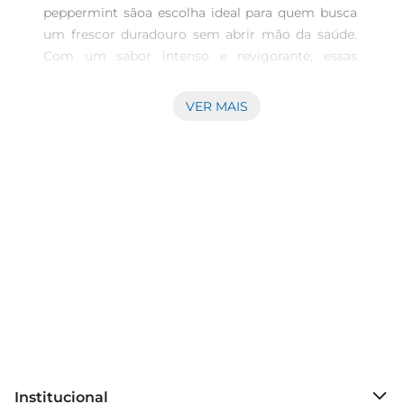
peppermint sãoa escolha ideal para quem busca 
um frescor duradouro sem abrir mão da saúde. 
Com um sabor intenso e revigorante, essas 
pastilhas são perfeitas para refrescar o hálito a 
qualquer hora e em qualquer lugar. Seja após 
VER MAIS
uma refeição ou durante um momento de pausa, 
elasproporcionam uma sensação de limpeza e 
frescor que vai além do comum.\nPraticidade e 
sabor em um só produto  \nCom embalagem de 
35g, as pastilhas são compactas e fáceis de 
transportar, permitindo que você as leve na bolsa, 
no carro ou até mesmo no escritório. A 
praticidade da embalagem garante que você 
tenha sempre à mão uma solução refrescante, 
sem complicações. Além disso, o sabor 
peppermint é conhecido por suas propriedades 
revigorantes, tornando cada pastilha uma 
experiência agradável e energizante.\nIdeal para 
Institucional
momentos de socialização  \nSeja em encontros 