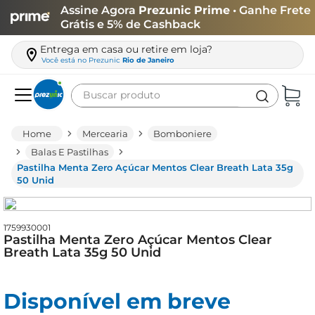
Assine Agora
Prezunic Prime
• Ganhe Frete
Grátis e 5% de Cashback
Entrega em casa ou retire em loja?
Você está no
Prezunic
Rio de Janeiro
Buscar produto
Termos mais buscados
Mercearia
Bomboniere
carne
Balas E Pastilhas
Pastilha Menta Zero Açúcar Mentos Clear Breath Lata 35g
leite
50 Unid
café
queijo
1759930001
Pastilha Menta Zero Açúcar Mentos Clear
biscoito
Breath Lata 35g 50 Unid
azeite
arroz
Disponível em breve