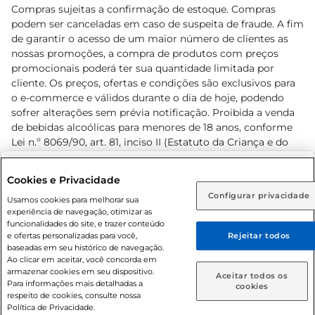
Compras sujeitas a confirmação de estoque. Compras
podem ser canceladas em caso de suspeita de fraude. A fim
de garantir o acesso de um maior número de clientes as
nossas promoções, a compra de produtos com preços
promocionais poderá ter sua quantidade limitada por
cliente. Os preços, ofertas e condições são exclusivos para
o e-commerce e válidos durante o dia de hoje, podendo
sofrer alterações sem prévia notificação. Proibida a venda
de bebidas alcoólicas para menores de 18 anos, conforme
Lei n.º 8069/90, art. 81, inciso II (Estatuto da Criança e do
Adolescente). Preços e condições exclusivos para o
www.prezunic.com.br
, podendo sofrer alterações sem aviso
Selecione sua região:
Cookies e Privacidade
prévio. O valor mínimo para as compras on-line é de R$
Configurar privacidade
Rio de Janeiro (RJ)
Goiás (GO)
Usamos cookies para melhorar sua
80,00.
experiência de navegação, otimizar as
Ou
funcionalidades do site, e trazer conteúdo
e ofertas personalizadas para você,
Rejeitar todos
Caso queira comprar online, informe como deseja receber
baseadas em seu histórico de navegação.
suas compras:
Ao clicar em aceitar, você concorda em
armazenar cookies em seu dispositivo.
© 2026 Copyright. Todos os direitos
Aceitar todos os
Para informações mais detalhadas a
Entrega em casa
Retire em Loja
cookies
reservados Prezunic.
respeito de cookies, consulte nossa
Política de Privacidade.