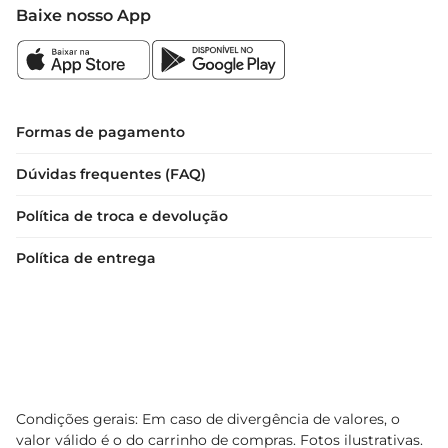
hálito. Elas são ideais para serem usadas após as 
Baixe nosso App
refeições, antes de encontros ou simplesmente 
quando você deseja um momento de frescor. 
Experimente também combinálas com suas 
bebidas favoritas para um toque extra de sabor.
Formas de pagamento
Dúvidas frequentes (FAQ)
Política de troca e devolução
Política de entrega
Condições gerais: Em caso de divergência de valores, o
valor válido é o do carrinho de compras. Fotos ilustrativas.