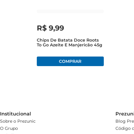
essa delícia na sua rotina
R$
9
,
99
Chips De Batata Doce Roots
To Go Azeite E Manjericão 45g
Institucional
Prezun
Sobre o Prezunic
Blog Pre
O Grupo
Código d