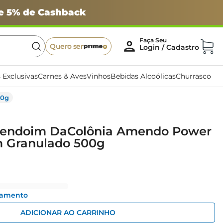
 e 5% de Cashback
Quero ser
 Exclusivas
Carnes & Aves
Vinhos
Bebidas Alcoólicas
Churrasco
00g
mendoim DaColônia Amendo Power
 Granulado 500g
gamento
ADICIONAR AO CARRINHO