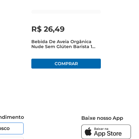
R$
26
,
49
Bebida De Aveia Orgânica
Nude Sem Glúten Barista 1
Litro
endimento
Baixe nosso App
osco