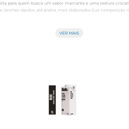
ita para quem busca um sabor marcante e uma textura crocant
desde lanches rápidos até pratos mais elaborados.Sua composição
VER MAIS
colonia Crunchy Gran é uma fonte de nutrientes essenciais. Al
librada e saborosa. A crocância das amêndoas adiciona uma 
 de diversas maneiras. Experimente adicionála a smoothies para
ceitas de bolos e sobremesas. A Pasta Amend Dacolonia Crunchy 
bém fazer uma escolha consciente em relação à sua aliment
caixa em diferentes estilos de vida,seja você um amante de fit
rma suas refeições em momentos especiais, repletos de sabor e