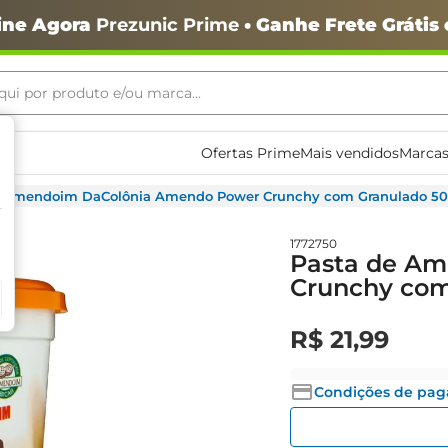
ine Agora
Prezunic Prime
• Ganhe Frete Grátis
ui por produto e/ou marca...
ais buscados
Ofertas Prime
Mais vendidos
Marcas
e Amendoim DaColônia Amendo Power Crunchy com Granulado 5
1772750
Pasta de A
Crunchy com
o
R$
21
,
99
Condições de pa
igiênico