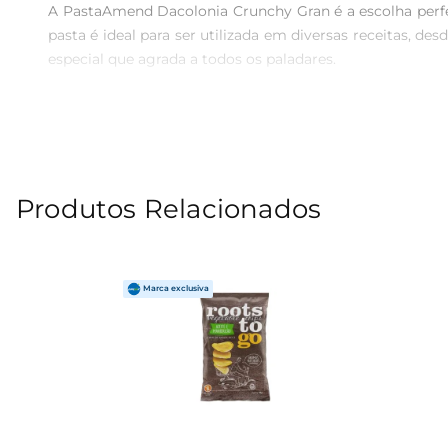
A PastaAmend Dacolonia Crunchy Gran é a escolha perfe
pasta é ideal para ser utilizada em diversas receitas, 
especial que agrada a todos os paladares.

Ingredientes quefazem a diferença  

Feita com amêndoas de alta qualidade, a Pasta Amend Da
excelente opção para quem busca uma alimentação equi
verdadeira explosão de texturas.

Produtos Relacionados
Versatilidade na cozinha  

Essa pasta é extremamente versátil e pode ser utilizada
um café da manhã delicioso, ou ainda incorporála em re
surpreendem.

Uma escolha consciente  

Optar pela Pasta Amend Dacolonia Crunchy Gran é tam
conservantes, essa pasta é uma opção saudável que se en
Com a Pasta Amend Dacolonia Crunchy Gran, você transfo