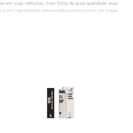
e em suas refeições. Com 500g de pura qualidade, essa 
 rica em ingredientes selecionados proporciona um toque 
ém de ser rica em proteínas e fibras, essa pasta é uma 
dimensão extra ao sabor, tornando cada colherada uma 
 um toque nutritivo, espalhála em torradas ou pães para 
Gran é uma aliada perfeita na hora de criar pratos que 
ação. Com ingredientes de qualidade e sem adição de 
ness ou apenas alguém que aprecia uma boa comida.

 nutrição. Experimente e descubra como é fácil incluir 