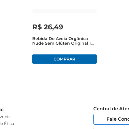
R$
26
,
49
Bebida De Aveia Orgânica
Nude Sem Glúten Original 1
Litro
Central de At
ic
zunic
Fale Con
e Ética