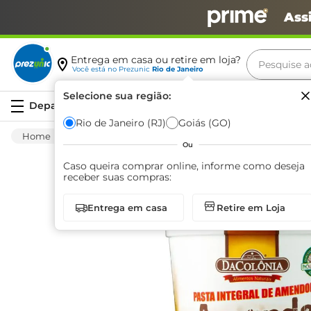
Ass
Pesquise aq
Entrega em casa ou retire em loja?
Você está no
Prezunic
Rio de Janeiro
Termos m
Selecione sua região:
Serviços
carne
Rio de Janeiro (RJ)
Goiás (GO)
Saudáveis
Integral
Outros
Pasta d
leite
Ou
café
Caso queira comprar online, informe como deseja
receber suas compras:
queijo
Entrega em casa
Retire em Loja
biscoit
azeite
arroz
iogurte
papel h