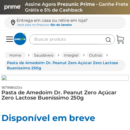
Assine Agora
Prezunic Prime
• Ganhe Frete
Grátis e 5% de Cashback
Entrega em casa ou retire em loja?
Você está no
Prezunic
Rio de Janeiro
Buscar produto
Termos mais buscados
Saudáveis
Integral
Outros
carne
Pasta de Amedoim Dr. Peanut Zero Açúcar Zero Lactose
Bueníssimo 250g
leite
café
1879985004
queijo
Pasta de Amedoim Dr. Peanut Zero Açúcar
Zero Lactose Bueníssimo 250g
biscoito
azeite
Disponível em breve
arroz