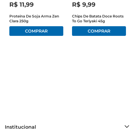
Amendoim Dr. Peanut não é apenas uma opção 
R$
11
,
99
R$
9
,
99
para passar no pão ou torradas
Proteína De Soja Arma Zen
Chips De Batata Doce Roots
Clara 250g
To Go Teriyaki 45g
Institucional