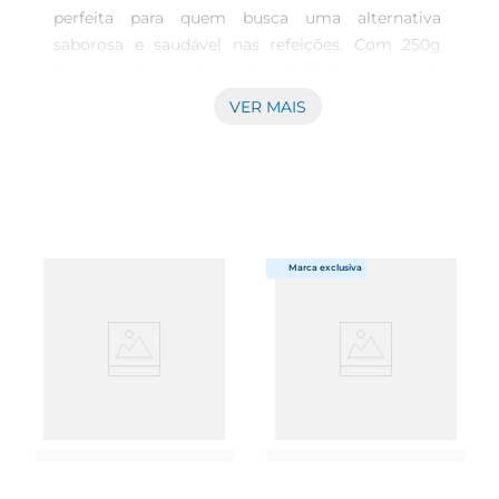
perfeita para quem busca uma alternativa 
saborosa e saudável nas refeições. Com 250g 
depuro prazer, esta pasta é ideal para quem 
deseja enriquecer a dieta com um produto livre 
VER MAIS
de açúcar e lactose, permitindo que 
todos,incluindo aqueles com restrições 
alimentares, possam saborear sem 
preocupações. Ingredientes Naturais e Nutritivos 
Esta pasta é feita a partir de amendoins 
selecionados, garantindo um sabor marcante e 
uma textura cremosa que vai agradar a todos os 
paladares. Alémde sua deliciosa combinação, ela 
traz todos os benefícios nutricionais do 
amendoim, como proteínas e gorduras 
saudáveis, essenciaispara uma alimentação 
equilibrada. A escolha ideal para o café da manhã, 
lanches ou até mesmo como acompanhamento 
em receitas. Versatilidade na Cozinha A Pasta de 