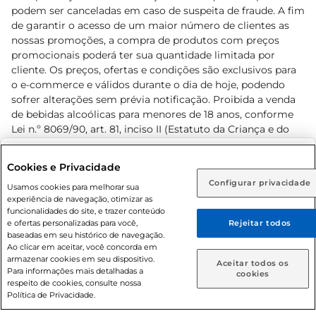
podem ser canceladas em caso de suspeita de fraude. A fim
de garantir o acesso de um maior número de clientes as
nossas promoções, a compra de produtos com preços
promocionais poderá ter sua quantidade limitada por
cliente. Os preços, ofertas e condições são exclusivos para
o e-commerce e válidos durante o dia de hoje, podendo
sofrer alterações sem prévia notificação. Proibida a venda
de bebidas alcoólicas para menores de 18 anos, conforme
Lei n.º 8069/90, art. 81, inciso II (Estatuto da Criança e do
Adolescente). Preços e condições exclusivos para o
www.prezunic.com.br
, podendo sofrer alterações sem aviso
Selecione sua região:
Cookies e Privacidade
prévio. O valor mínimo para as compras on-line é de R$
Configurar privacidade
Rio de Janeiro (RJ)
Goiás (GO)
Usamos cookies para melhorar sua
80,00.
experiência de navegação, otimizar as
Ou
funcionalidades do site, e trazer conteúdo
e ofertas personalizadas para você,
Rejeitar todos
Caso queira comprar online, informe como deseja receber
baseadas em seu histórico de navegação.
suas compras:
Ao clicar em aceitar, você concorda em
armazenar cookies em seu dispositivo.
© 2026 Copyright. Todos os direitos
Aceitar todos os
Para informações mais detalhadas a
Entrega em casa
Retire em Loja
cookies
reservados Prezunic.
respeito de cookies, consulte nossa
Política de Privacidade.