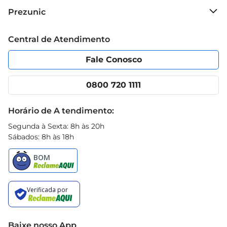
Sobre o Prezunic
Prezunic
Grupo Cencosud
Trabalhe conosco
Blog Prezunic
Central de Atendimento
Política de Privacidade
Código de Ética
Portal do fornecedor
Encartes
Fale Conosco
Nossas lojas
App Prezunic
Cencosud Media
Clube Prezunic
0800 720 1111
Receitas
Black Friday
Horário de A tendimento:
Segunda à Sexta: 8h às 20h
Sábados: 8h às 18h
Baixe nosso App