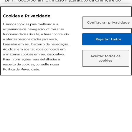
Lei n.º 8069/90, art. 81, inciso II (Estatuto da Criança e do
Adolescente). Preços e condições exclusivos para o
www.prezunic.com.br
, podendo sofrer alterações sem aviso
Selecione sua região:
Cookies e Privacidade
prévio. O valor mínimo para as compras on-line é de R$
Configurar privacidade
Rio de Janeiro (RJ)
Goiás (GO)
Usamos cookies para melhorar sua
80,00.
experiência de navegação, otimizar as
Ou
funcionalidades do site, e trazer conteúdo
e ofertas personalizadas para você,
Rejeitar todos
Caso queira comprar online, informe como deseja receber
baseadas em seu histórico de navegação.
suas compras:
Ao clicar em aceitar, você concorda em
armazenar cookies em seu dispositivo.
© 2026 Copyright. Todos os direitos
Aceitar todos os
Para informações mais detalhadas a
Entrega em casa
Retire em Loja
cookies
reservados Prezunic.
respeito de cookies, consulte nossa
Política de Privacidade.
Cencosud Brasil Comercial SA.CNPJ sob n° 39.346.861/0350-
38 . Sediada na Av. das Nações Unidas, 12.995, 21º andar, CEP:
04.578-000, Bairro Brooklin Paulista, na cidade de São Paulo
- SP.