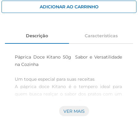
cerveja
ADICIONAR AO CARRINHO
iogurte
papel higiênico
Descrição
Características
Páprica Doce Kitano 50g  Sabor e Versatilidade 
na Cozinha

Um toque especial para suas receitas  

A páprica doce Kitano é o tempero ideal para 
quem busca realçar o sabor dos pratos com um 
toque adocicado e suave. Com 50g de pura 
qualidade, este produto é perfeito para ser 
VER MAIS
utilizado em diversas preparações, desde molhos 
e marinadas até pratos à base de carnes e 
vegetais. Sua cor vibrante e aroma inconfundível 