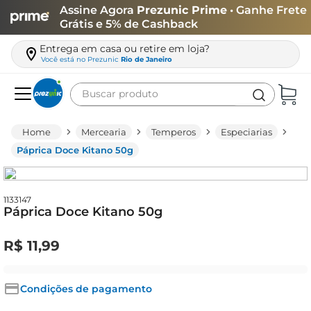
Assine Agora
Prezunic Prime
• Ganhe Frete
Grátis e 5% de Cashback
Entrega em casa ou retire em loja?
Você está no
Prezunic
Rio de Janeiro
Buscar produto
Termos mais buscados
Mercearia
Temperos
Especiarias
carne
Páprica Doce Kitano 50g
leite
café
1133147
Páprica Doce Kitano 50g
queijo
arroz
R$
11
,
99
azeite
biscoito
Condições de pagamento