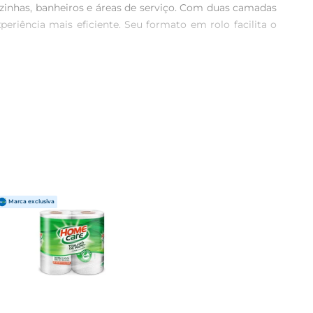
zinhas, banheiros e áreas de serviço. Com duas camadas 
riência mais eficiente. Seu formato em rolo facilita o 
le. Sua coloração branca não só confere um aspecto limpo 
iente. Ideal para uso em casa ou em estabelecimentos 
gências na cozinha. Sua versatilidade o torna um item 
olo à disposição, evitando a necessidade de reposições 
a. Cada rolo é elaborado para proporcionar um excelente 
a que evita rasgos, ele é ideal para o uso frequente, 