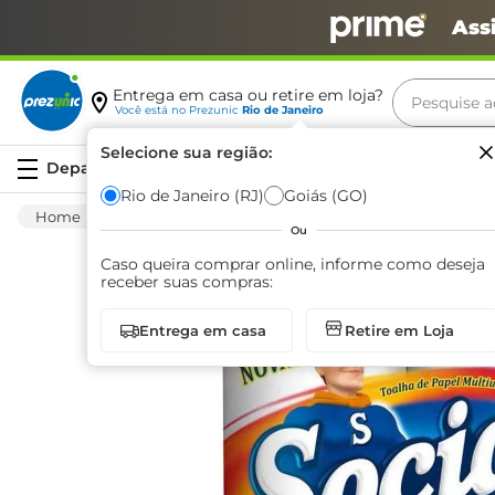
Ass
Pesquise aq
Entrega em casa ou retire em loja?
Você está no
Prezunic
Rio de Janeiro
Termos m
Selecione sua região:
Serviços
carne
Rio de Janeiro (RJ)
Goiás (GO)
Utilidades E Casa
Higiênicos
Papel Toal
leite
Ou
café
Caso queira comprar online, informe como deseja
receber suas compras:
queijo
Entrega em casa
Retire em Loja
azeite
biscoit
arroz
iogurte
papel h