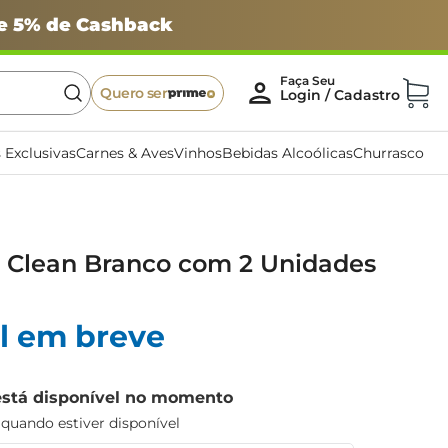
 e 5% de Cashback
Quero ser
 Exclusivas
Carnes & Aves
Vinhos
Bebidas Alcoólicas
Churrasco
a Clean Branco com 2 Unidades
l em breve
está disponível no momento
uando estiver disponível