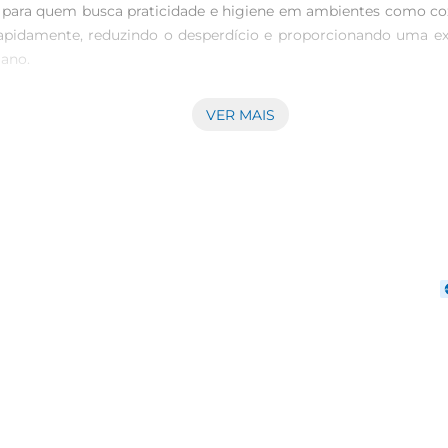
al para quem busca praticidade e higiene em ambientes como co
pidamente, reduzindo o desperdício e proporcionando uma expe
ano.

VER MAIS
a oferece resistência e suavidade, sendo gentil ao toque da pe
produto em diversas decorações, mantendo a estética do amb
ão e a higiene são fundamentais.

a lavagem, limpar superfícies e até mesmo para pequenas emer
balagem com duas unidades garante que você tenha sempre um r
 funcional que se adapta facilmente a suportes de papel toalh
ecessidades do dia a dia. Com um toque suave e uma estrutur
fiável.