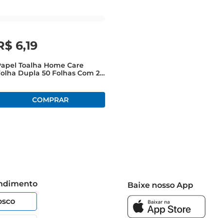
R$
6
,
19
Papel Toalha Home Care
olha Dupla 50 Folhas Com 2
Unidades
endimento
Baixe nosso App
osco