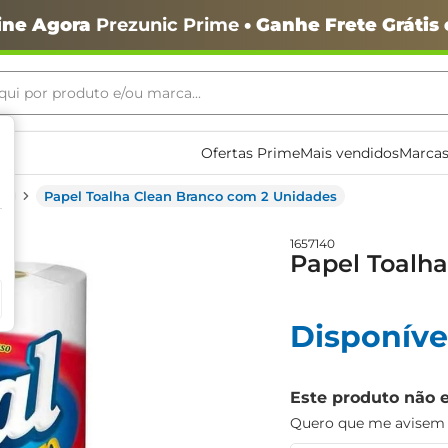
ine Agora
Prezunic Prime
• Ganhe Frete Grátis
ui por produto e/ou marca...
ais buscados
Ofertas Prime
Mais vendidos
Marcas
ha
Papel Toalha Clean Branco com 2 Unidades
1657140
Papel Toalh
Disponíve
o
Este produto não 
Quero que me avisem q
igiênico