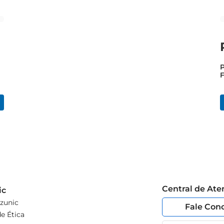
F
Central de At
ic
zunic
Fale Con
e Ética