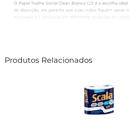
O Papel Toalha Social Clean Branco C/2 é a escolha ide
de absorção, ele garante que suas mãos fiquem secas ra
manuseio e a utilização em diferentes situações do cotidi
Qualidade que faz a diferença  

Produzido com materiais de alta qualidade, o papel toalh
e organizado, mas também permite que você utilize o 
comerciais, como restaurantes e cafés, onde a apresentaç
Produtos Relacionados
Uso versátil e prático  

Este papel toalha é perfeito para secar as mãos após 
essencial em qualquer lar ou negócio. Além disso, a em
frequentes.

Especificações e características  

O Papel Toalha Social Clean Branco C/2 possui um design
desempenhoem absorção, com dimensões que atendem às n
garantindo que você tenha sempre à mão um produto con