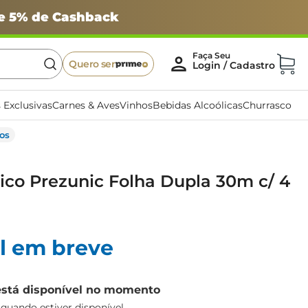
 e 5% de Cashback
Quero ser
 Exclusivas
Carnes & Aves
Vinhos
Bebidas Alcoólicas
Churrasco
os
ico Prezunic Folha Dupla 30m c/ 4
l em breve
está disponível no momento
uando estiver disponível