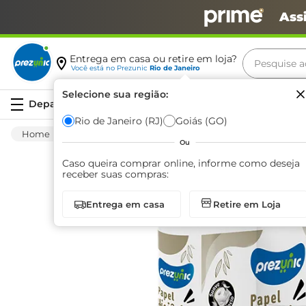
Ass
Pesquise aq
Entrega em casa ou retire em loja?
Você está no
Prezunic
Rio de Janeiro
Termos m
Selecione sua região:
Serviços
carne
Rio de Janeiro (RJ)
Goiás (GO)
Higiene E Beleza
Higiene Pessoal
Papel
leite
Ou
café
Caso queira comprar online, informe como deseja
receber suas compras:
queijo
Entrega em casa
Retire em Loja
biscoit
azeite
arroz
iogurte
papel h