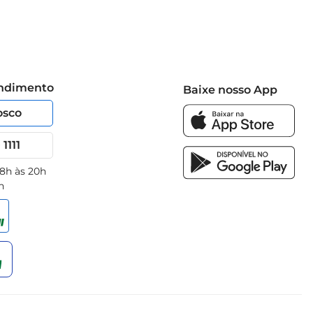
endimento
Baixe nosso App
osco
1111
 8h às 20h
h