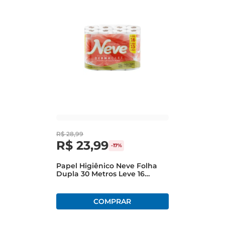
R$
28
,
99
R$
23
,
99
-
17%
Papel Higiênico Neve Folha
Dupla 30 Metros Leve 16
Pague 15