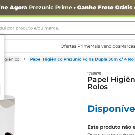
ine Agora
Prezunic Prime
• Ganhe Frete Grátis
ui por produto e/ou marca...
ais buscados
Ofertas Prime
Mais vendidos
Marcas
 Higiênico
Papel Higiênico Prezunic Folha Dupla 30m c/ 4 Rol
1759679
Papel Higiên
Rolos
o
Disponíve
Este produto não 
igiênico
Quero que me avisem q