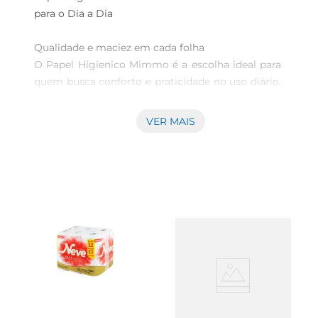
para o Dia a Dia

Qualidade e maciez em cada folha  

O Papel Higienico Mimmo é a escolha ideal para 
quem busca conforto e praticidade no uso diário. 
Com 20 metros de comprimento e 12 rolos por 
pacote, este papel proporciona uma experiência 
VER MAIS
suave e delicada, garantindo que você e sua 
família tenham sempre à disposição um produto 
de qualidade superior. Sua textura macia é 
perfeita para o uso em banheiros, oferecendo um 
cuidado especial para a pele.

Design funcional e econômico  

Cada rolo de Papel Higienico Mimmo é projetado 
para oferecer um excelente rendimento, 
permitindo que você utilize menos papel sem 
abrir mão da eficiência. O formato compacto 