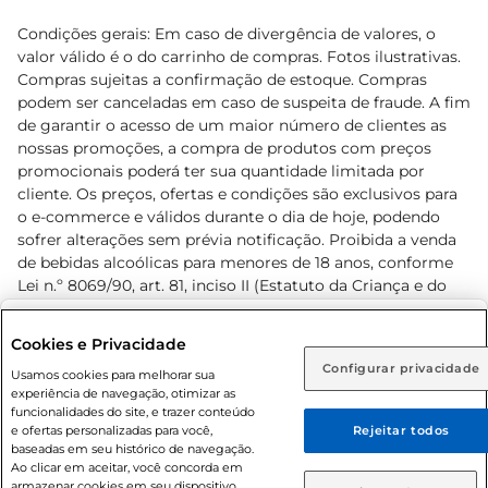
Condições gerais: Em caso de divergência de valores, o
valor válido é o do carrinho de compras. Fotos ilustrativas.
Compras sujeitas a confirmação de estoque. Compras
podem ser canceladas em caso de suspeita de fraude. A fim
de garantir o acesso de um maior número de clientes as
nossas promoções, a compra de produtos com preços
promocionais poderá ter sua quantidade limitada por
cliente. Os preços, ofertas e condições são exclusivos para
o e-commerce e válidos durante o dia de hoje, podendo
sofrer alterações sem prévia notificação. Proibida a venda
de bebidas alcoólicas para menores de 18 anos, conforme
Lei n.º 8069/90, art. 81, inciso II (Estatuto da Criança e do
Adolescente). Preços e condições exclusivos para o
www.prezunic.com.br
, podendo sofrer alterações sem aviso
Selecione sua região:
Cookies e Privacidade
prévio. O valor mínimo para as compras on-line é de R$
Configurar privacidade
Rio de Janeiro (RJ)
Goiás (GO)
Usamos cookies para melhorar sua
80,00.
experiência de navegação, otimizar as
Ou
funcionalidades do site, e trazer conteúdo
e ofertas personalizadas para você,
Rejeitar todos
Caso queira comprar online, informe como deseja receber
baseadas em seu histórico de navegação.
suas compras:
Ao clicar em aceitar, você concorda em
armazenar cookies em seu dispositivo.