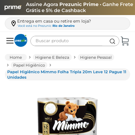
Assine Agora
Prezunic Prime
• Ganhe Frete
Grátis e 5% de Cashback
Entrega em casa ou retire em loja?
Você está no
Prezunic
Rio de Janeiro
Buscar produto
Termos mais buscados
Higiene E Beleza
Higiene Pessoal
carne
Papel Higiênico
Papel Higiênico Mimmo Folha Tripla 20m Leve 12 Pague 11
leite
Unidades
café
queijo
arroz
biscoito
azeite