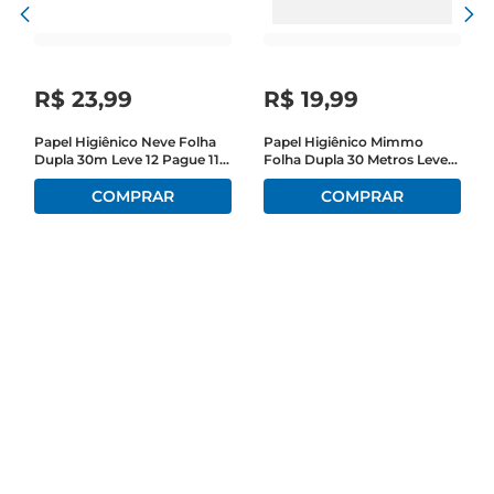
facilita o armazenamento, tornandoo uma opção 
prática para qualquer ambiente. Alémdisso, a 
embalagem com 12 unidades é ideal para quem 
deseja garantir um estoque sempre disponível, 
R$
23
,
99
R$
19
,
99
evitando idas frequentes ao mercado.

Papel Higiênico Neve Folha
Papel Higiênico Mimmo
Dupla 30m Leve 12 Pague 11
Folha Dupla 30 Metros Leve
Compromisso com a sustentabilidade  

Unidades
12 Pague 11 Uniddades
A produção do Papel Higienico Mimmo é 
realizada com responsabilidade ambiental, 
buscando minimizar impactos e contribuir para 
um futuro mais sustentável. Ao escolher este 
produto, você não apenas garante conforto e 
qualidade, mas também apoia práticas que 
respeitam o meio ambiente.

Especificações e informações técnicas  

 Comprimento do rolo: 20 metros  

 Quantidade por embalagem: 12 rolos  

 Uso recomendado: Banheiros e ambientes que 