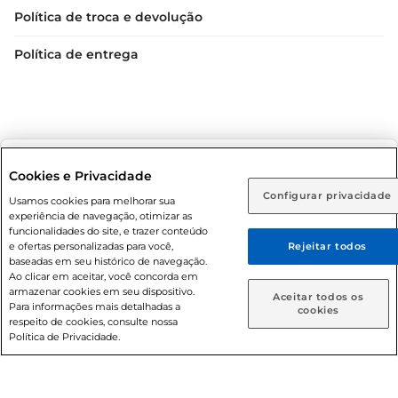
Política de troca e devolução
Política de entrega
Selecione sua região:
Cookies e Privacidade
Condições gerais: Em caso de divergência de valores, o
Configurar privacidade
Rio de Janeiro (RJ)
Goiás (GO)
Usamos cookies para melhorar sua
valor válido é o do carrinho de compras. Fotos ilustrativas.
experiência de navegação, otimizar as
Ou
funcionalidades do site, e trazer conteúdo
Compras sujeitas a confirmação de estoque. Compras
e ofertas personalizadas para você,
Rejeitar todos
podem ser canceladas em caso de suspeita de fraude. A fim
Caso queira comprar online, informe como deseja receber
baseadas em seu histórico de navegação.
suas compras:
de garantir o acesso de um maior número de clientes as
Ao clicar em aceitar, você concorda em
nossas promoções, a compra de produtos com preços
armazenar cookies em seu dispositivo.
Aceitar todos os
Para informações mais detalhadas a
promocionais poderá ter sua quantidade limitada por
Entrega em casa
Retire em Loja
cookies
respeito de cookies, consulte nossa
cliente. Os preços, ofertas e condições são exclusivos para
Política de Privacidade.
o e-commerce e válidos durante o dia de hoje, podendo
sofrer alterações sem prévia notificação. Proibida a venda
de bebidas alcoólicas para menores de 18 anos, conforme