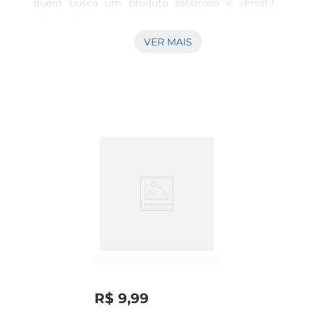
quem busca um produto saboroso e versátil. 
Com uma textura leve e crocante por fora, e 
macia por dentro, ele é ideal para acompanhar 
VER MAIS
suas refeições, lanches ou até mesmo para ser 
degustado sozinho. Sua receita tradicional 
garante um sabor autêntico que agradaa todos 
os paladares, tornandoo um item indispensável 
na sua mesa.

Qualidade e Frescor Garantidos  

Produzido com ingredientes selecionados, o Pão 
Suíço Assado é assado no ponto certo, 
garantindo frescor e qualidade em cada unidade. 
A combinação de farinha detrigo, água, fermento 
e sal resulta em um pão que não só é delicioso, 
mas também traz a sensação de estar saindo do 
forno a cada mordida. É uma opção que pode ser 
utilizada em diversas ocasiões, desde um café da 
R$
9
,
99
manhã reforçado até um lanche da tarde.
