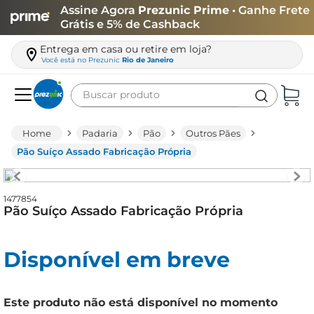
Assine Agora
Prezunic Prime
• Ganhe Frete
Grátis e 5% de Cashback
Entrega em casa ou retire em loja?
Você está no
Prezunic
Rio de Janeiro
Buscar produto
Termos mais buscados
Padaria
Pão
Outros Pães
carne
Pão Suíço Assado Fabricação Própria
leite
café
1477854
Pão Suíço Assado Fabricação Própria
queijo
arroz
Disponível em breve
azeite
biscoito
Este produto não está disponível no momento