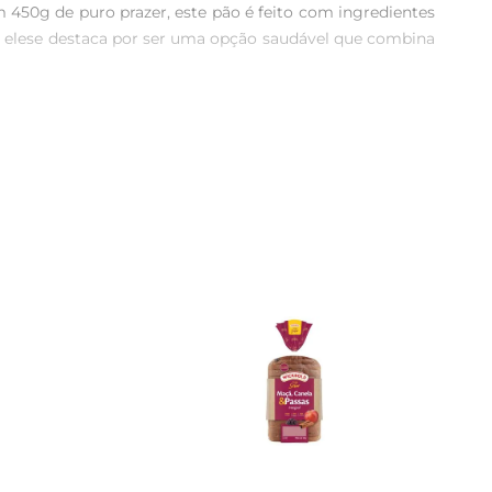
 450g de puro prazer, este pão é feito com ingredientes 
e, elese destaca por ser uma opção saudável que combina 
mpo. Incorporar o Pão Nutrella à sua dieta é uma maneira 
xcelente fonte de energia, ideal para começar o dia com 
 sanduíches criativos, torradas crocantes ou até mesmo 
 saborosa e saudável. 

tes que garantem sua qualidade e sabor. Cada fatia é uma 