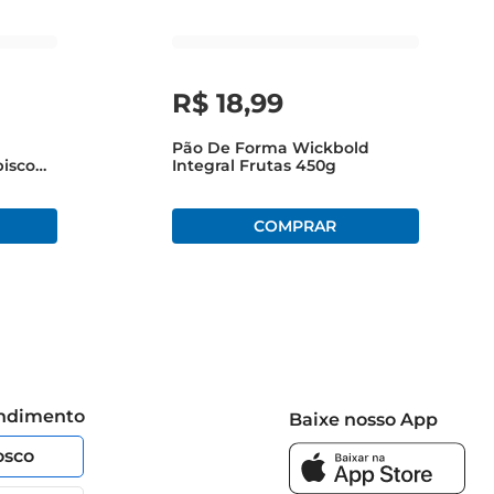
R$
18
,
99
Pão De Forma Wickbold
bisco
Integral Frutas 450g
endimento
Baixe nosso App
osco