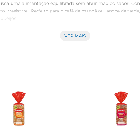
busca uma alimentação equilibrada sem abrir mão do sabor. Com
irresistível. Perfeito para o café da manhã ou lanche da tard
ueijos.

VER MAIS
 uma digestão saudável e ajuda a manter a saciedade por mais te
nciais para uma alimentação nutritiva. Além disso, ele é uma e
pode ser utilizado de diversas maneiras. Experimente preparar
erfeitamente a diferentes receitas, tornando cada refeição mais
rigo integral, água, fermento biológico, sal e outros ingredien
em valoriza a saúde sem abrir mão do prazer de comer bem. 

é fácil incluir mais saúde na sua alimentação diária