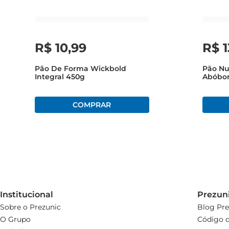
R$
10
,
99
R$
1
Pão De Forma Wickbold
Pão Nu
Integral 450g
Abóbor
350g
Institucional
Prezun
Sobre o Prezunic
Blog Pre
O Grupo
Código d