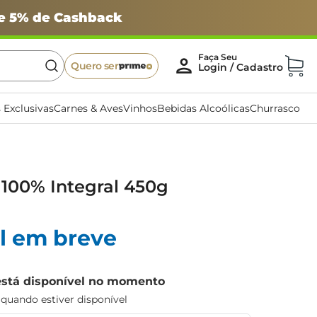
 e 5% de Cashback
Quero ser
 Exclusivas
Carnes & Aves
Vinhos
Bebidas Alcoólicas
Churrasco
 100% Integral 450g
l em breve
está disponível no momento
uando estiver disponível