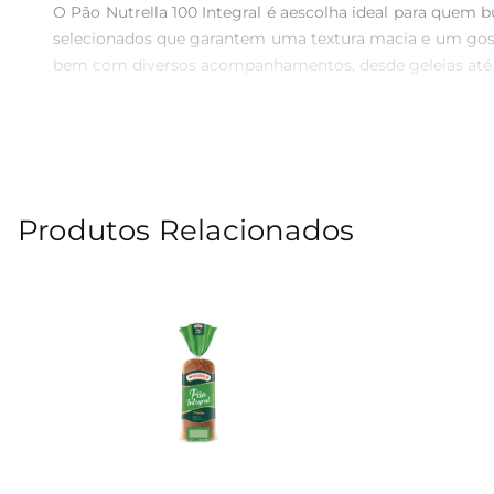
O Pão Nutrella 100 Integral é aescolha ideal para quem 
selecionados que garantem uma textura macia e um gosto 
bem com diversos acompanhamentos, desde geleias até q
Benefícios da Integração  

Este pão integral é rico em fibras, o que contribui para
prática de aumentar a ingestão de grãos integrais, esse
disposição ou para um lanche revigorante.

Produtos Relacionados
Versatilidade na Cozinha  

O Pão Nutrella 100 Integral é extremamente versátil e 
como base para canapés. Sua textura e sabor se adaptam p
Especificações e Composição  

O Pão Nutrella 100 Integral é produzido com farinha de t
combinação perfeita de nutrição e paladar, ideal para qu
Experimente o Pão Nutrella 100 Integral e descubra como 