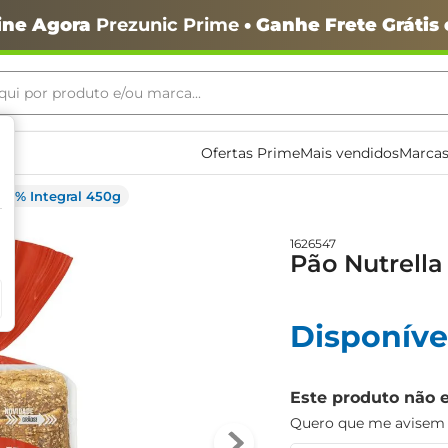
ine Agora
Prezunic Prime
• Ganhe Frete Grátis
ui por produto e/ou marca...
ais buscados
Ofertas Prime
Mais vendidos
Marcas
100% Integral 450g
1626547
Pão Nutrella
Disponíve
o
Este produto não 
Quero que me avisem q
igiênico