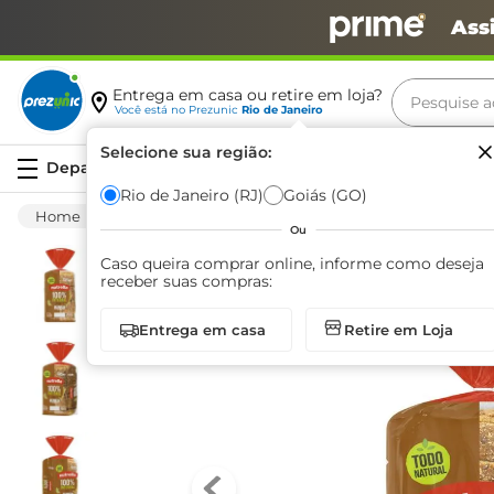
Ass
Pesquise aq
Entrega em casa ou retire em loja?
Você está no
Prezunic
Rio de Janeiro
Termos m
Selecione sua região:
Serviços
carne
Rio de Janeiro (RJ)
Goiás (GO)
Padaria
Pão
Integral
Pão Nutrella 
leite
Ou
café
Caso queira comprar online, informe como deseja
receber suas compras:
queijo
Entrega em casa
Retire em Loja
arroz
biscoit
azeite
iogurte
papel h