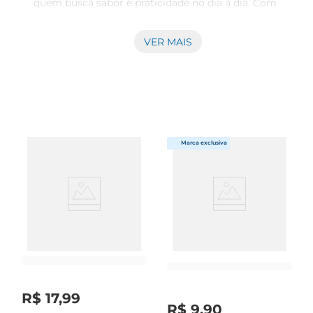
quem busca sabor e praticidade no dia a dia. Com 
uma receita cuidadosamente elaborada, este pão 
oferece uma textura macia e um gosto 
VER MAIS
irresistível, ideal para acompanhar suas refeições 
ou para um lanche rápido. Seja no café da manhã, 
no lanche da tarde ou emum jantar descontraído, 
ele se destaca como uma opção versátil e 
deliciosa.

Qualidade e Sabor em Cada Ingrediente  

Produzido com ingredientes selecionados, o Pão 
Minuto Assado é feito para agradar a todos os 
paladares. Sua massa leve e arejada proporciona 
uma experiência única a cada mordida. Além 
disso, é uma excelente base para sanduíches, 
torradas ou até mesmo para ser degustado 
puro,realçando o sabor dos acompanhamentos 
que você escolher.

R$
17
,
99
R$
9
,
90