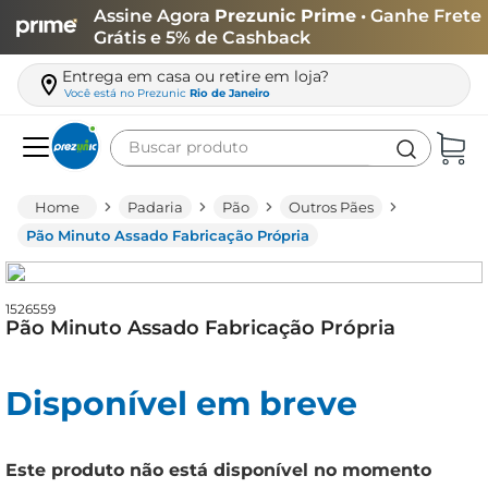
Assine Agora
Prezunic Prime
• Ganhe Frete
Grátis e 5% de Cashback
Entrega em casa ou retire em loja?
Você está no
Prezunic
Rio de Janeiro
Buscar produto
Termos mais buscados
Padaria
Pão
Outros Pães
carne
Pão Minuto Assado Fabricação Própria
leite
café
1526559
Pão Minuto Assado Fabricação Própria
queijo
azeite
Disponível em breve
biscoito
arroz
Este produto não está disponível no momento