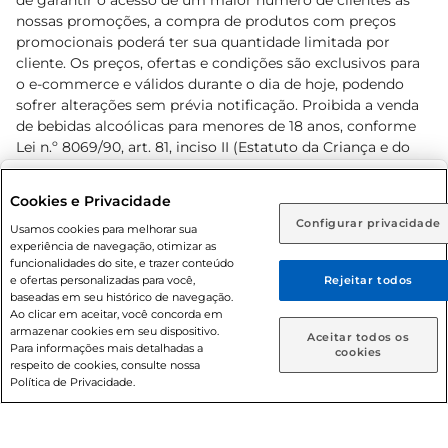
de garantir o acesso de um maior número de clientes as
nossas promoções, a compra de produtos com preços
promocionais poderá ter sua quantidade limitada por
cliente. Os preços, ofertas e condições são exclusivos para
o e-commerce e válidos durante o dia de hoje, podendo
sofrer alterações sem prévia notificação. Proibida a venda
de bebidas alcoólicas para menores de 18 anos, conforme
Lei n.º 8069/90, art. 81, inciso II (Estatuto da Criança e do
Adolescente). Preços e condições exclusivos para o
www.prezunic.com.br
, podendo sofrer alterações sem aviso
Selecione sua região:
Cookies e Privacidade
prévio. O valor mínimo para as compras on-line é de R$
Configurar privacidade
Rio de Janeiro (RJ)
Goiás (GO)
Usamos cookies para melhorar sua
80,00.
experiência de navegação, otimizar as
Ou
funcionalidades do site, e trazer conteúdo
e ofertas personalizadas para você,
Rejeitar todos
Caso queira comprar online, informe como deseja receber
baseadas em seu histórico de navegação.
suas compras:
Ao clicar em aceitar, você concorda em
armazenar cookies em seu dispositivo.
© 2026 Copyright. Todos os direitos
Aceitar todos os
Para informações mais detalhadas a
Entrega em casa
Retire em Loja
cookies
reservados Prezunic.
respeito de cookies, consulte nossa
Política de Privacidade.