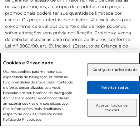
de garantir o acesso de um maior número de clientes as
nossas promoções, a compra de produtos com preços
promocionais poderá ter sua quantidade limitada por
cliente. Os preços, ofertas e condições são exclusivos para
o e-commerce e válidos durante o dia de hoje, podendo
sofrer alterações sem prévia notificação. Proibida a venda
de bebidas alcoólicas para menores de 18 anos, conforme
Lei n.º 8069/90, art. 81, inciso II (Estatuto da Criança e do
Adolescente). Preços e condições exclusivos para o
www.prezunic.com.br
, podendo sofrer alterações sem aviso
Selecione sua região:
Cookies e Privacidade
prévio. O valor mínimo para as compras on-line é de R$
Configurar privacidade
Rio de Janeiro (RJ)
Goiás (GO)
Usamos cookies para melhorar sua
80,00.
experiência de navegação, otimizar as
Ou
funcionalidades do site, e trazer conteúdo
e ofertas personalizadas para você,
Rejeitar todos
Caso queira comprar online, informe como deseja receber
baseadas em seu histórico de navegação.
suas compras:
Ao clicar em aceitar, você concorda em
armazenar cookies em seu dispositivo.
© 2026 Copyright. Todos os direitos
Aceitar todos os
Para informações mais detalhadas a
Entrega em casa
Retire em Loja
cookies
reservados Prezunic.
respeito de cookies, consulte nossa
Política de Privacidade.