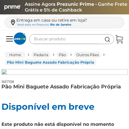
Assine Agora
Prezunic Prime
• Ganhe Frete
Grátis e 5% de Cashback
Entrega em casa ou retire em loja?
Você está no
Prezunic
Rio de Janeiro
Buscar produto
Termos mais buscados
Padaria
Pão
Outros Pães
carne
Pão Mini Baguete Assado Fabricação Própria
leite
café
1657138
Pão Mini Baguete Assado Fabricação Própria
queijo
biscoito
Disponível em breve
azeite
arroz
Este produto não está disponível no momento