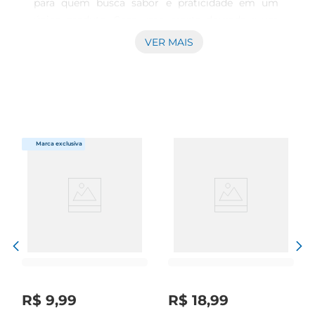
para quem busca sabor e praticidade em um 
único produto. Com uma crosta dourada e um 
miolo macio, esse pão é idealpara acompanhar 
VER MAIS
suas refeições, lanches ou até mesmo para ser 
servido em festas e eventos. Seu tamanho 
compacto proporciona a porção ideal para 
qualquer ocasião, garantindo que todos possam 
desfrutar de um delicioso pedaço.

Versatilidade na Cozinha  

Esse pãoé extremamente versátil e pode ser 
utilizado de diversas maneiras. Experimente 
servilo com patês, queijos ou frios, criando uma 
tábua de aperitivos irresistível. Também é uma 
excelente opção para sanduíches, permitindo 
combinações criativas que agradarão a todos os 
paladares. Além disso, pode ser aquecido 
rapidamente no forno, realçando ainda mais seu 
R$
9
,
99
R$
18
,
99
sabor e textura.
