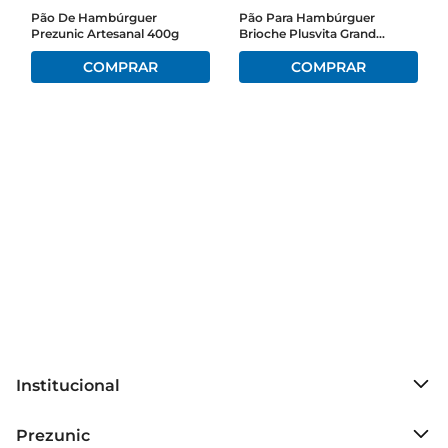
Pão De Hambúrguer
Pão Para Hambúrguer
Prezunic Artesanal 400g
Brioche Plusvita Grand
Qualidade e Sabor  

Burger Pacote 520g
Produzido com ingredientes selecionados, o Pão 
Mini Baguete Assado oferece uma experiência 
gustativa que remete às tradicionais padarias. 
Sua receita é elaborada para garantir um sabor 
autêntico, que combina perfeitamente com 
diferentes acompanhamentos. A textura crocante 
por fora e macia por dentro faz deste pão uma 
escolha irresistível para qualquer amante de 
panificação.

Especificações eArmazenamento  

O Pão Mini Baguete Assado é oferecido em 
embalagem de 1 kg, ideal para atender tanto 
famílias quanto pequenos eventos. Para preservar 
Institucional
sua frescura, recomendase armazenálo em local 
fresco e seco. Caso não seja consumido 
Sobre o Prezunic
Prezunic
imediatamente, pode ser congelado, mantendo 
Grupo Cencosud