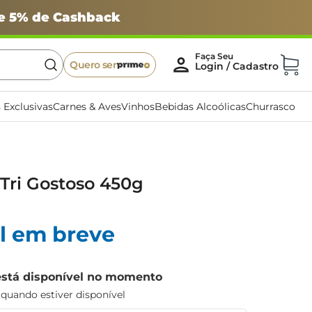
 e 5% de Cashback
Quero ser
 Exclusivas
Carnes & Aves
Vinhos
Bebidas Alcoólicas
Churrasco
 Tri Gostoso 450g
l em breve
está disponível no momento
uando estiver disponível