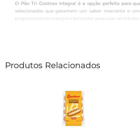
O Pão Tri Gostoso Integral é a opção perfeita para q
selecionados que garantem um sabor marcante e uma t
proporcionando energia e bemestar para suas atividades d
Benefícios do pão integral  

Optar pelo Pão Tri Gostoso Integral significa escolher
integrais está associado a uma alimentação mais saudáve
excelente adição à sua dieta, seja para preparar sanduíc
Produtos Relacionados
Versatilidade na cozinha  

A versatilidade do Pão Tri Gostoso Integral permite qu
receitas favoritas. Sua textura e sabor se adaptam faci
jantar, este pão é a escolha ideal para quem aprecia um a
Armazenamento e conservação  

Para garantir a frescura e a qualidade do Pão Tri Gos
poderá desfrutar de seu sabor e textura por mais tem
características.
