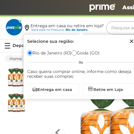
Ass
Pesquise aq
Entrega em casa ou retire em loja?
Você está no
Prezunic
Rio de Janeiro
Termos m
Selecione sua região:
Serviços
carne
Rio de Janeiro (RJ)
Goiás (GO)
Padaria
Pão
Outros Pães
Pão Integr
leite
Ou
café
Caso queira comprar online, informe como deseja
receber suas compras:
queijo
Entrega em casa
Retire em Loja
azeite
biscoit
arroz
iogurte
papel h