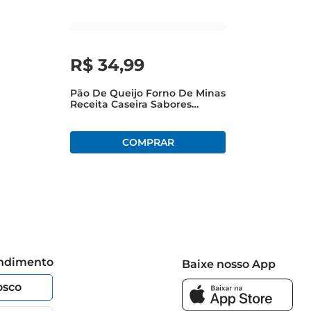
mão do sabor. Ideal para toda a família, este pão é uma 
 na sua saúde e bemestar.
R$
34
,
99
Pão De Queijo Forno De Minas
Receita Caseira Sabores
Congelado 820g
endimento
Baixe nosso App
osco