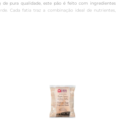
de pura qualidade, este pão é feito com ingredientes 
. Cada fatia traz a combinação ideal de nutrientes, 
 a sensaçãode saciedade. Além disso, o consumo de pães 
de níveis adequados de açúcar no sangue. Esse pão é uma 
iga, geleias, queijos ou até mesmo como base para suas 
ova experiência. Seja no café da manhã, no lanche ou no 
, preferencialmente em embalagem fechada. Assim, você 
elamento é uma ótima alternativa para preservar suas 