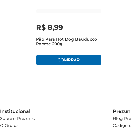
Experimente o Pão Tri Gostoso Integral  

Incorpore o Pão Tri Gostoso Integral à sua rotina e des
escolha inteligente que agrada a todos. Aproveite cada f
R$
8
,
99
Pão Para Hot Dog Bauducco
Pacote 200g
Institucional
Prezun
Sobre o Prezunic
Blog Pre
O Grupo
Código d