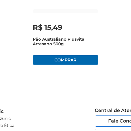
cubra como é fácil manter uma alimentação saudável sem abrir 
atia e sinta a diferença que um alimento de qualidade pode fazer
R$
15
,
49
Pão Australiano Plusvita
Artesano 500g
Central de At
ic
zunic
Fale Con
e Ética