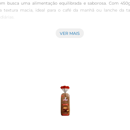
uem busca uma alimentação equilibrada e saborosa. Com 450g 
extura macia, ideal para o café da manhã ou lanche da tarde
iárias.

VER MAIS
 um produto rico em fibras, que auxilia na digestão e promove
l, contribuindo para o controle do colesterol e a manutenção 
hes, torradas ou acompanhamentos.

e você o utilize de diversas maneiras. Experimente com mante
lmente a diferentes combinações, tornando cada refeição uma n
limento que une sabor e saúde.

toso Integral, recomendase armazenálo em local seco e fresco
po. Caso não consiga consumir todo opão de uma vez, o cong