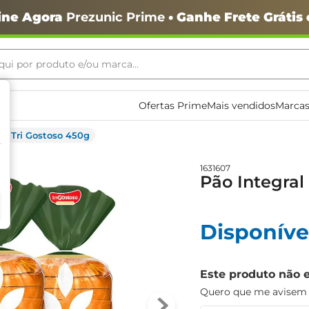
ine Agora
Prezunic Prime
• Ganhe Frete Grátis
ui por produto e/ou marca...
ais buscados
Ofertas Prime
Mais vendidos
Marcas
al Tri Gostoso 450g
1631607
Pão Integral
Disponíve
o
Este produto não 
Quero que me avisem q
igiênico